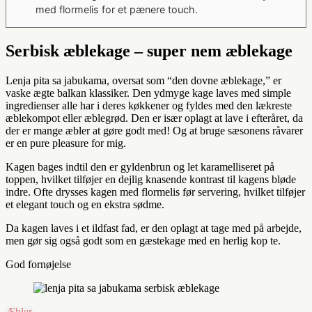
med flormelis for et pænere touch.
Serbisk æblekage – super nem æblekage
Lenja pita sa jabukama, oversat som “den dovne æblekage,” er
vaske ægte balkan klassiker. Den ydmyge kage laves med simple
ingredienser alle har i deres køkkener og fyldes med den lækreste
æblekompot eller æblegrød. Den er især oplagt at lave i efteråret, da
der er mange æbler at gøre godt med! Og at bruge sæsonens råvarer
er en pure pleasure for mig.
Kagen bages indtil den er gyldenbrun og let karamelliseret på
toppen, hvilket tilføjer en dejlig knasende kontrast til kagens bløde
indre. Ofte drysses kagen med flormelis før servering, hvilket tilføjer
et elegant touch og en ekstra sødme.
Da kagen laves i et ildfast fad, er den oplagt at tage med på arbejde,
men gør sig også godt som en gæstekage med en herlig kop te.
God fornøjelse
Æbler