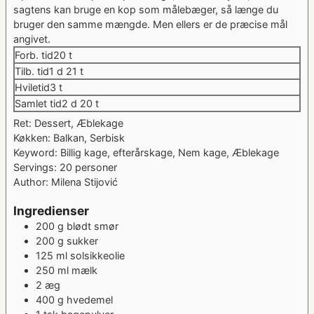
sagtens kan bruge en kop som målebæger, så længe du
bruger den samme mængde. Men ellers er de præcise mål
angivet.
timer
Forb. tid
20
t
dag
timer
Tilb. tid
1
d
21
t
timer
Hviletid
3
t
dage
timer
Samlet tid
2
d
20
t
Ret:
Dessert, Æblekage
Køkken:
Balkan, Serbisk
Keyword:
Billig kage, efterårskage, Nem kage, Æblekage
Servings:
20
personer
Author:
Milena Stijović
Ingredienser
200
g
blødt smør
200
g
sukker
125
ml
solsikkeolie
250
ml
mælk
2
æg
400
g
hvedemel