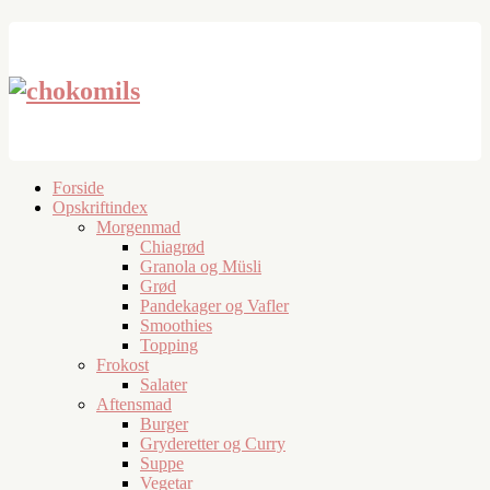
Forside
Opskriftindex
Morgenmad
Chiagrød
Granola og Müsli
Grød
Pandekager og Vafler
Smoothies
Topping
Frokost
Salater
Aftensmad
Burger
Gryderetter og Curry
Suppe
Vegetar