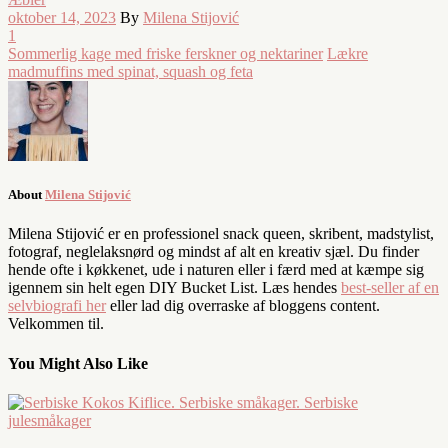
oktober 14, 2023
By
Milena Stijović
1
Sommerlig kage med friske ferskner og nektariner
Lækre
madmuffins med spinat, squash og feta
About
Milena Stijović
Milena Stijović er en professionel snack queen, skribent, madstylist,
fotograf, neglelaksnørd og mindst af alt en kreativ sjæl. Du finder
hende ofte i køkkenet, ude i naturen eller i færd med at kæmpe sig
igennem sin helt egen DIY Bucket List. Læs hendes
best-seller af en
selvbiografi her
eller lad dig overraske af bloggens content.
Velkommen til.
You Might Also Like