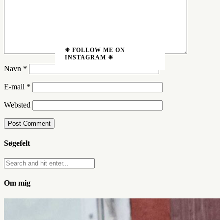
❈ FOLLOW ME ON
INSTAGRAM ❈
Navn
*
E-mail
*
Websted
Søgefelt
Om mig