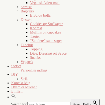
Vegansk Aftensmad
Serbisk
Bagværk
Brød og boller
Dessert
Cookies og Småkager
Konfekt
Muffins og cupcakes
Tærter
“Sundere” søde sager
Tilbehør
Topping
Dips, Dressing og Sauce
Snacks
Vegansk
Stories
Personlige indlæg
DIY
Strik
Kontakt Mig
Hvem er Milena?
English
Search for:
Search Button