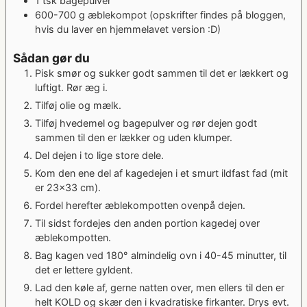
1
tsk
bagepulver
600-700
g
æblekompot
(opskrifter findes på bloggen,
hvis du laver en hjemmelavet version :D)
Sådan gør du
Pisk smør og sukker godt sammen til det er lækkert og
luftigt. Rør æg i.
Tilføj olie og mælk.
Tilføj hvedemel og bagepulver og rør dejen godt
sammen til den er lækker og uden klumper.
Del dejen i to lige store dele.
Kom den ene del af kagedejen i et smurt ildfast fad (mit
er 23×33 cm).
Fordel herefter æblekompotten ovenpå dejen.
Til sidst fordejes den anden portion kagedej over
æblekompotten.
Bag kagen ved 180° almindelig ovn i 40-45 minutter, til
det er lettere gyldent.
Lad den køle af, gerne natten over, men ellers til den er
helt KOLD og skær den i kvadratiske firkanter. Drys evt.