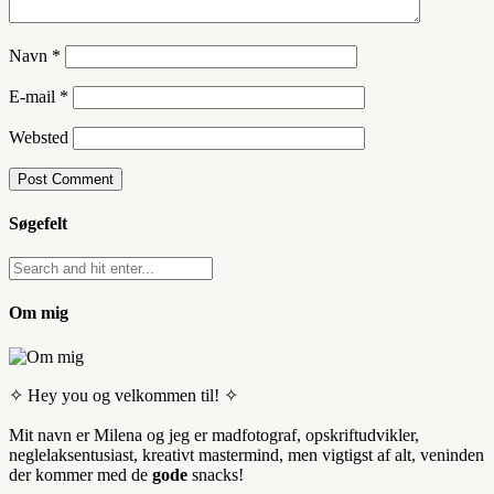
Navn
*
E-mail
*
Websted
Søgefelt
Om mig
✧ Hey you og velkommen til! ✧
Mit navn er Milena og jeg er madfotograf, opskriftudvikler,
neglelaksentusiast, kreativt mastermind, men vigtigst af alt, veninden
der kommer med de
gode
snacks!