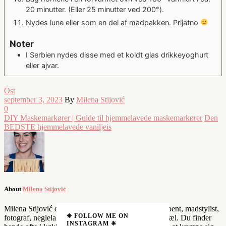
20 minutter. (Eller 25 minutter ved 200°).
Nydes lune eller som en del af madpakken. Prijatno
Noter
I Serbien nydes disse med et koldt glas drikkeyoghurt
eller ajvar.
Ost
september 3, 2023
By
Milena Stijović
0
DIY Maskemarkører | Guide til hjemmelavede maskemarkører
Den
BEDSTE hjemmelavede vaniljeis
About
Milena Stijović
Milena Stijović er en professionel snack queen, skribent, madstylist,
❈ FOLLOW ME ON
fotograf, neglelaksnørd og mindst af alt en kreativ sjæl. Du finder
INSTAGRAM ❈