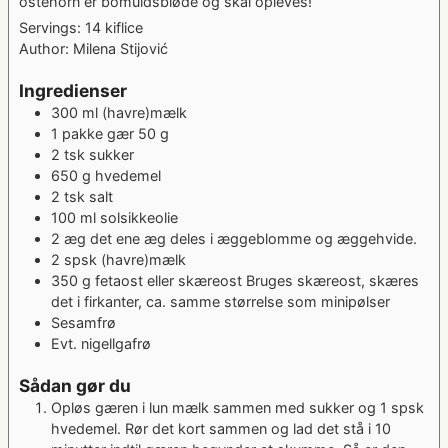
ostehorn er bomuldsbløde og skal opleves!
Servings:
14
kiflice
Author:
Milena Stijović
Ingredienser
300
ml
(havre)mælk
1
pakke
gær
50 g
2
tsk
sukker
650
g
hvedemel
2
tsk
salt
100
ml
solsikkeolie
2
æg
det ene æg deles i æggeblomme og æggehvide.
2
spsk
(havre)mælk
350
g
fetaost eller skæreost
Bruges skæreost, skæres
det i firkanter, ca. samme størrelse som minipølser
Sesamfrø
Evt. nigellgafrø
Sådan gør du
Opløs gæren i lun mælk sammen med sukker og 1 spsk
hvedemel. Rør det kort sammen og lad det stå i 10