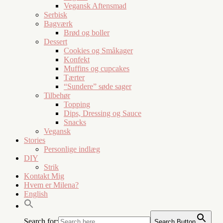
Vegansk Aftensmad
Serbisk
Bagværk
Brød og boller
Dessert
Cookies og Småkager
Konfekt
Muffins og cupcakes
Tærter
“Sundere” søde sager
Tilbehør
Topping
Dips, Dressing og Sauce
Snacks
Vegansk
Stories
Personlige indlæg
DIY
Strik
Kontakt Mig
Hvem er Milena?
English
Search for:
Search Button