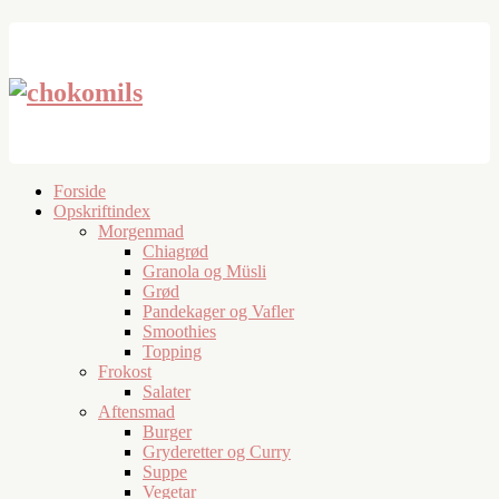
Forside
Opskriftindex
Morgenmad
Chiagrød
Granola og Müsli
Grød
Pandekager og Vafler
Smoothies
Topping
Frokost
Salater
Aftensmad
Burger
Gryderetter og Curry
Suppe
Vegetar