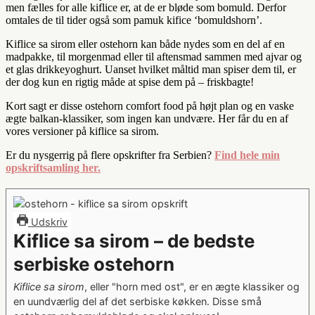
men fælles for alle kiflice er, at de er bløde som bomuld. Derfor
omtales de til tider også som pamuk kifice ‘bomuldshorn’.
Kiflice sa sirom eller ostehorn kan både nydes som en del af en
madpakke, til morgenmad eller til aftensmad sammen med ajvar og
et glas drikkeyoghurt. Uanset hvilket måltid man spiser dem til, er
der dog kun en rigtig måde at spise dem på – friskbagte!
Kort sagt er disse ostehorn comfort food på højt plan og en vaske
ægte balkan-klassiker, som ingen kan undvære. Her får du en af
vores versioner på kiflice sa sirom.
Er du nysgerrig på flere opskrifter fra Serbien?
Find hele min
opskriftsamling her.
Udskriv
Kiflice sa sirom – de bedste
serbiske ostehorn
Kiflice sa sirom
, eller "horn med ost", er en ægte klassiker og
en uundværlig del af det serbiske køkken. Disse små