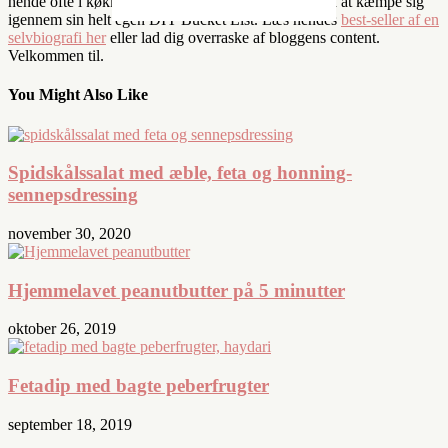
hende ofte i køkkenet, ude i naturen eller i færd med at kæmpe sig
igennem sin helt egen DIY Bucket List. Læs hendes
best-seller af en
selvbiografi her
eller lad dig overraske af bloggens content.
Velkommen til.
You Might Also Like
Spidskålssalat med æble, feta og honning-
sennepsdressing
november 30, 2020
Hjemmelavet peanutbutter på 5 minutter
oktober 26, 2019
Fetadip med bagte peberfrugter
september 18, 2019