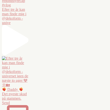
Efter tre år kan
man finde mig i
@dekoform -
unive
Daddy
Det nyeste skud
på stammen.
Send