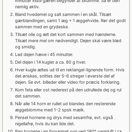
minutter indtil gæren begynder at skumme. Så er den
nemlig aktiv.
Bland hvedemel og salt sammen i en skål. Tilsæt
gærblandingen, samt 1 æg + 1 æggehvide. Rør det godt
sammen med en grydeske.
Tilsæt olie og ælt det kort sammen med hænderne.
Tilsæt mere mel om nødvendigt. Dejen skal være blød
og smidig.
Lad dejen hæve i 45 minutter.
Del dejen i 14 kugler a ca. 80 g hver.
Hver kugle æltes ud til en rektangel-lignende form. Hvis
det ønskes, snittes der 5-6 streger i øverste del af
dejen. Se evt. billeder eller video for præcis forklaring.
Kom feta eller ost nederest på den udrullede dej og rul
det sammen.
Når alle 14 horn er rullet ud blandes den resterende
æggeblomme med 1-2 spsk mælk.
Pensel hornene og drys med sesamfrø, evt. også
nigellafrø, hvis du kan lide det.
Bag hornene i en forvarmet ovn ved 180° varmluft i ca.