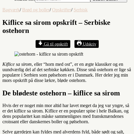
Bagværk
/
Brød og boller
/
Opskrifter
/
Serbisk
Kiflice sa sirom opskrift – Serbiske
ostehorn
Gå til opskrift
Udskriv
Kiflice sa sirom
, eller “horn med ost”, er en ægte klassiker og en
uundværlig del af det serbiske køkken. Disse små ostehorn er lige så
populære i Serbien som pølsehorn er i Danmark. Her deler jeg min
mors opskrift på disse lækre, bløde ostehorn.
De blødeste ostehorn – kiflice sa sirom
Hvis der er noget min mor altid har lavet meget da jeg var yngre, så
er det kiflice sa sirom. Kiflice er en populær spise i hele Balkan, og
dens popularitet kan måske sammenlignes med franskmændenes
croissant eller danskernes boller og pølsehorn.
Selve gærdejen kan fyldes med alverdens fyld, både sødt og salt,