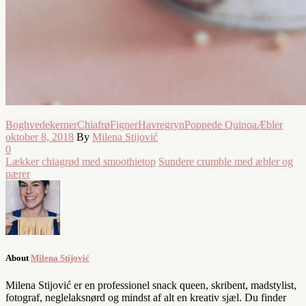
Boghvedekerner
Chiafrø
Figner
Havregryn
Poppede Quinoa
Æbler
oktober 8, 2018
By
Milena Stijović
0
Lækker chiagrød med smoothietop
Sundere crumble med æbler og
pærer
About
Milena Stijović
Milena Stijović er en professionel snack queen, skribent, madstylist,
fotograf, neglelaksnørd og mindst af alt en kreativ sjæl. Du finder