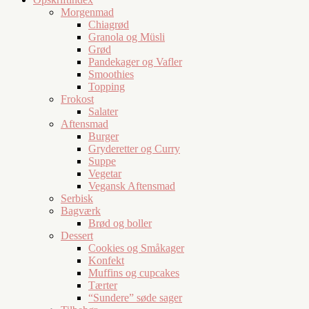
Morgenmad
Chiagrød
Granola og Müsli
Grød
Pandekager og Vafler
Smoothies
Topping
Frokost
Salater
Aftensmad
Burger
Gryderetter og Curry
Suppe
Vegetar
Vegansk Aftensmad
Serbisk
Bagværk
Brød og boller
Dessert
Cookies og Småkager
Konfekt
Muffins og cupcakes
Tærter
“Sundere” søde sager