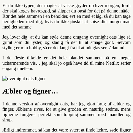
Er du ikke typen, der magter at vaske gryder op hver morgen, fordi
der skal koges havregrød, så slipper du også for det på denne måde.
Rør det hele sammen i en beholder, evt en med et låg, så du kan tage
herligheden med dig, hvis du ikke ønsker at spise din morgenmad
med det samme.
Jeg lover dig, at du kan style denne omgang overnight oats lige så
grimt som du lyster, og stadig få det til at smage godt. Selvom
styling er min hobby, så er det langt fra tit at mit glas ser sådan ud.
I de fleste tilfælde er det hele blandet sammen på en meget
ucharmerende vis… jeg skal jo også have tid til mine Netflix serier
engang imellem.
Æbler og figner…
I denne version af overnight oats, har jeg gjort brug af æbler og
finger. Æblerne rives, for at give grøden en naturlig sødme, mens
fignerne fungerer perfekt som topping sammen med mandler og
sirup.
Ærligt indrømmet, så kan det være svært at finde lækre, søde figner