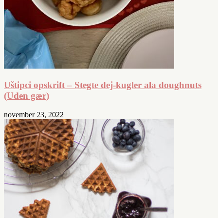
Uštipci opskrift – Stegte dej-kugler ala doughnuts
(Uden gær)
november 23, 2022