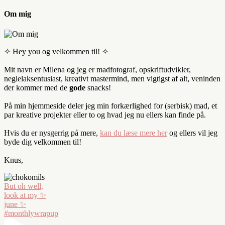
Om mig
✧ Hey you og velkommen til! ✧
Mit navn er Milena og jeg er madfotograf, opskriftudvikler,
neglelaksentusiast, kreativt mastermind, men vigtigst af alt, veninden
der kommer med de
gode
snacks!
På min hjemmeside deler jeg min forkærlighed for (serbisk) mad, et
par kreative projekter eller to og hvad jeg nu ellers kan finde på.
Hvis du er nysgerrig på mere,
kan du læse mere her
og ellers vil jeg
byde dig velkommen til!
Knus,
But oh well,
look at my ✨
june ✨
#monthlywrapup