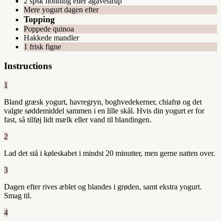
2 spsk honning eller agavesirup
Mere yogurt dagen efter
Topping
Poppede quinoa
Hakkede mandler
1 frisk figne
Instructions
1
Bland græsk yogurt, havregryn, boghvedekerner, chiafrø og det
valgte søddemiddel sammen i en lille skål. Hvis din yogurt er for
fast, så tilføj lidt mælk eller vand til blandingen.
2
Lad det stå i køleskabet i mindst 20 minutter, men gerne natten over.
3
Dagen efter rives æblet og blandes i grøden, samt ekstra yogurt.
Smag til.
4