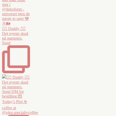
❤️‍🔥 Daddy ❤️‍🔥
Det nyeste skud
på stammen.
Send
Today’s Plot ☕️
coffee at
@olea.specialtycoffee