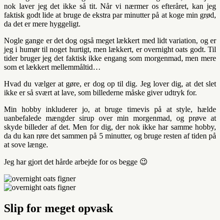
nok laver jeg det ikke så tit. Når vi nærmer os efteråret, kan jeg
faktisk godt lide at bruge de ekstra par minutter på at koge min grød,
da det er mere hyggeligt.
Nogle gange er det dog også meget lækkert med lidt variation, og er
jeg i humør til noget hurtigt, men lækkert, er overnight oats godt. Til
tider bruger jeg det faktisk ikke engang som morgenmad, men mere
som et lækkert mellemmåltid…
Hvad du vælger at gøre, er dog op til dig. Jeg lover dig, at det slet
ikke er så svært at lave, som billederne måske giver udtryk for.
Min hobby inkluderer jo, at bruge timevis på at style, hælde
uanbefalede mængder sirup over min morgenmad, og prøve at
skyde billeder af det. Men for dig, der nok ikke har samme hobby,
da du kan røre det sammen på 5 minutter, og bruge resten af tiden på
at sove længe.
Jeg har gjort det hårde arbejde for os begge 😉
Slip for meget opvask