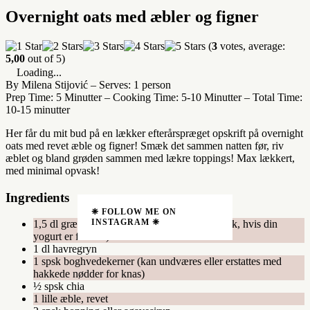
Overnight oats med æbler og figner
(
3
votes, average:
5,00
out of 5)
Loading...
By Milena Stijović
–
Serves: 1 person
Prep Time: 5 Minutter
–
Cooking Time: 5-10 Minutter
–
Total Time:
10-15 minutter
Her får du mit bud på en lækker efterårspræget opskrift på overnight
oats med revet æble og figner! Smæk det sammen natten før, riv
æblet og bland grøden sammen med lækre toppings! Max lækkert,
med minimal opvask!
Ingredients
❈ FOLLOW ME ON
INSTAGRAM ❈
1,5 dl græsk yogurt 2% (+ lidt vand eller mælk, hvis din
yogurt er for fast)
1 dl havregryn
1 spsk boghvedekerner (kan undværes eller erstattes med
hakkede nødder for knas)
½ spsk chia
1 lille æble, revet