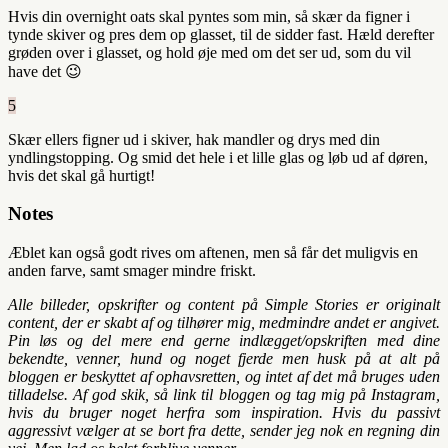
Hvis din overnight oats skal pyntes som min, så skær da figner i
tynde skiver og pres dem op glasset, til de sidder fast. Hæld derefter
grøden over i glasset, og hold øje med om det ser ud, som du vil
have det 😉
5
Skær ellers figner ud i skiver, hak mandler og drys med din
yndlingstopping. Og smid det hele i et lille glas og løb ud af døren,
hvis det skal gå hurtigt!
Notes
Æblet kan også godt rives om aftenen, men så får det muligvis en
anden farve, samt smager mindre friskt.
Alle billeder, opskrifter og content på Simple Stories er originalt
content, der er skabt af og tilhører mig, medmindre andet er angivet.
Pin løs og del mere end gerne indlægget/opskriften med dine
bekendte, venner, hund og noget fjerde men husk på at alt på
bloggen er beskyttet af ophavsretten, og intet af det må bruges uden
tilladelse. Af god skik, så link til bloggen og tag mig på Instagram,
hvis du bruger noget herfra som inspiration. Hvis du passivt
aggressivt vælger at se bort fra dette, sender jeg nok en regning din