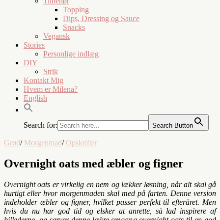
Tilbehør
Topping
Dips, Dressing og Sauce
Snacks
Vegansk
Stories
Personlige indlæg
DIY
Strik
Kontakt Mig
Hvem er Milena?
English
Search for:
Search Button
Grød
/
Morgenmad
/
Opskrifter
Overnight oats med æbler og figner
Overnight oats er virkelig en nem og lækker løsning, når alt skal gå
hurtigt eller hvor morgenmaden skal med på farten. Denne version
indeholder æbler og figner, hvilket passer perfekt til efteråret. Men
hvis du nu har god tid og elsker at anrette, så lad inspirere af
billederne, og server denne lækre omgang overnight oats til en god