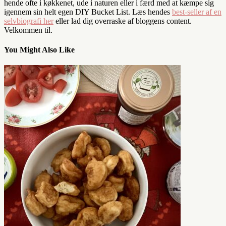
hende ofte i køkkenet, ude i naturen eller i færd med at kæmpe sig
igennem sin helt egen DIY Bucket List. Læs hendes
best-seller af en
selvbiografi her
eller lad dig overraske af bloggens content.
Velkommen til.
You Might Also Like