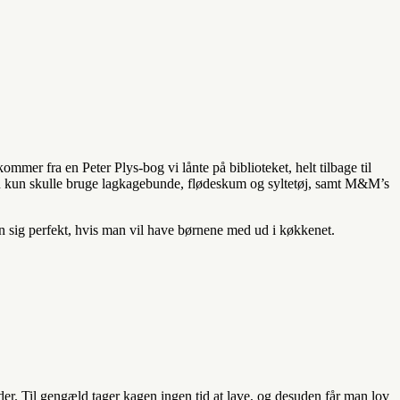
er fra en Peter Plys-bog vi lånte på biblioteket, helt tilbage til
 man kun skulle bruge lagkagebunde, flødeskum og syltetøj, samt M&M’s
en sig perfekt, hvis man vil have børnene med ud i køkkenet.
er. Til gengæld tager kagen ingen tid at lave, og desuden får man lov