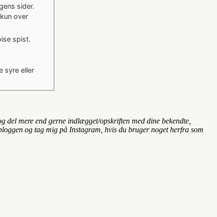
ens sider.
kun over
ise spist.
 syre eller
s og del mere end gerne indlægget/opskriften med dine bekendte,
til bloggen og tag mig på Instagram, hvis du bruger noget herfra som