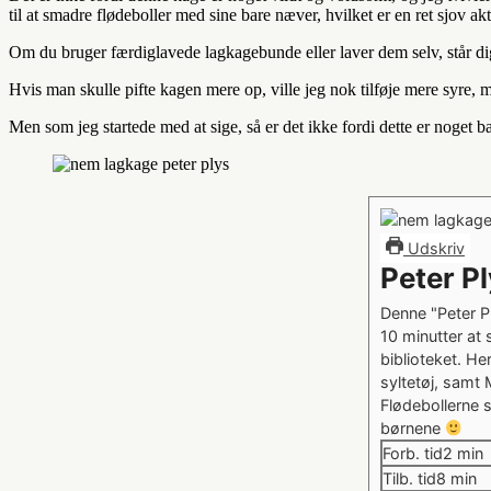
til at smadre flødeboller med sine bare næver, hvilket er en ret sjov akti
Om du bruger færdiglavede lagkagebunde eller laver dem selv, står di
Hvis man skulle pifte kagen mere op, ville jeg nok tilføje mere syre, 
Men som jeg startede med at sige, så er det ikke fordi dette er noget 
Udskriv
Peter P
Denne "Peter P
10 minutter at
biblioteket. He
syltetøj, samt
Flødebollerne s
børnene
minut
Forb. tid
2
min
minutt
Tilb. tid
8
min