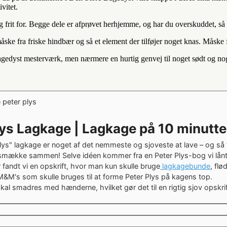
vitet.
g frit for. Begge dele er afprøvet herhjemme, og har du overskuddet, s
måske fra friske hindbær og så et element der tilføjer noget knas. Måske 
bagedyst mesterværk, men nærmere en hurtig genvej til noget sødt og nog
lys Lagkage | Lagkage på 10 minutte
lys" lagkage er noget af det nemmeste og sjoveste at lave – og så
 smække sammen! Selve idéen kommer fra en Peter Plys-bog vi lån
r fandt vi en opskrift, hvor man kun skulle bruge
lagkagebunde
, fl
 M&M's som skulle bruges til at forme Peter Plys på kagens top.
kal smadres med hænderne, hvilket gør det til en rigtig sjov opskri
ter
er