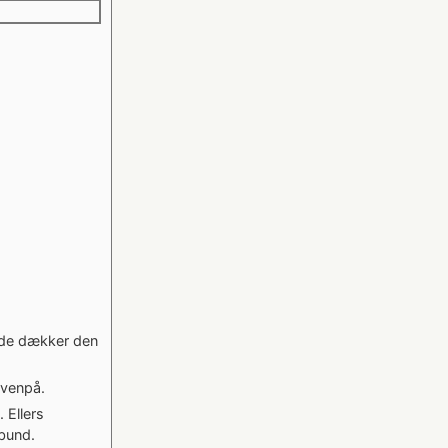
 de dækker den
ovenpå.
 Ellers
bund.