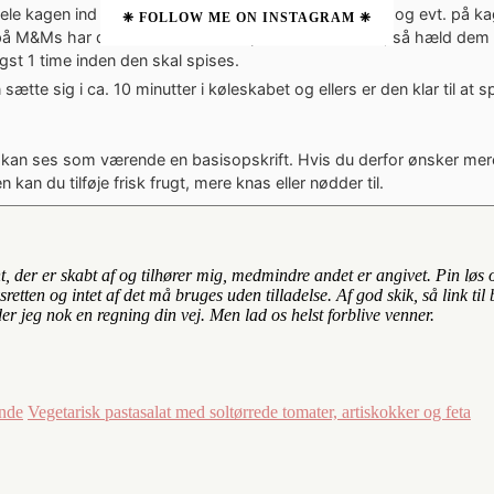
ele kagen ind med flødeskum og kom M&Ms ovenpå og evt. på kag
❈ FOLLOW ME ON INSTAGRAM ❈
på M&Ms har det med at smitte af på flødeskummen, så hæld dem 
igst 1 time inden den skal spises.
sætte sig i ca. 10 minutter i køleskabet og ellers er den klar til at sp
 kan ses som værende en basisopskrift. Hvis du derfor ønsker mere
 kan du tilføje frisk frugt, mere knas eller nødder til.
nt, der er skabt af og tilhører mig, medmindre andet er angivet. Pin lø
retten og intet af det må bruges uden tilladelse. Af god skik, så link 
der jeg nok en regning din vej. Men lad os helst forblive venner.
unde
Vegetarisk pastasalat med soltørrede tomater, artiskokker og feta