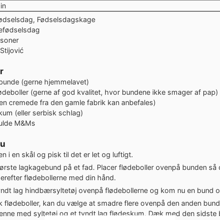
nutter
in
Fødselsdag, Fødselsdagskage
efødselsdag
rsoner
Stijović
r
bunde (gerne hjemmelavet)
lødeboller
(gerne af god kvalitet, hvor bundene ikke smager af pap)
en cremede fra den gamle fabrik kan anbefales)
kum (eller serbisk schlag)
ulde
M&Ms
du
 i en skål og pisk til det er let og luftigt.
ørste lagkagebund på et fad. Placer flødeboller ovenpå bunden så
erefter flødebollerne med din hånd.
yndt lag hindbærsyltetøj ovenpå flødebollerne og kom nu en bund 
 flødeboller, kan du vælge at smadre flere ovenpå den anden bund.
nne med syltetøj og et tyndt lag flødeskum. Dæk med den sidste 