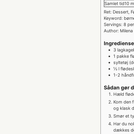
mi
Samlet tid
10
m
Ret:
Dessert, 
Keyword:
børn
Servings:
8
pe
Author:
Milena 
Ingrediense
3
lagkage
1
pakke
f
syltetøj
(d
½
l
flødes
1-2
håndf
Sådan gør 
Hæld fløden
Kom den f
og klask d
Smør et t
Har du nok
dækkes de