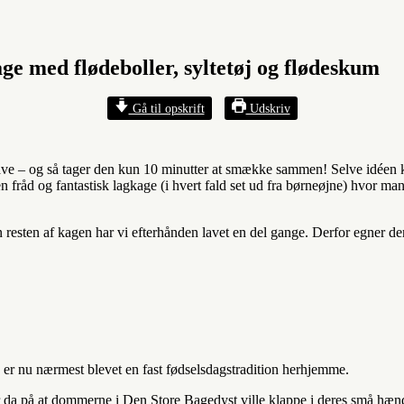
ge med flødeboller, syltetøj og flødeskum
Gå til opskrift
Udskriv
ve – og så tager den kun 10 minutter at smække sammen! Selve idéen komm
 en fråd og fantastisk lagkage (i hvert fald set ud fra børneøjne) hvor
en resten af kagen har vi efterhånden lavet en del gange. Derfor egner d
, er nu nærmest blevet en fast fødselsdagstradition herhjemme.
er da på at dommerne i Den Store Bagedyst ville klappe i deres små hænd