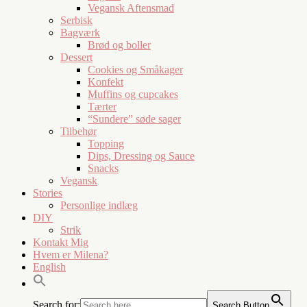
Vegansk Aftensmad
Serbisk
Bagværk
Brød og boller
Dessert
Cookies og Småkager
Konfekt
Muffins og cupcakes
Tærter
“Sundere” søde sager
Tilbehør
Topping
Dips, Dressing og Sauce
Snacks
Vegansk
Stories
Personlige indlæg
DIY
Strik
Kontakt Mig
Hvem er Milena?
English
Search for:
Search Button