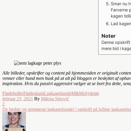
Smør nu h
Farverne 
kagen tidl
Lad kagen 
Noter
Denne opskrift
mere bid i kagen
Alle billeder, opskrifter og content på hjemmesiden er originalt conte
venner eller hund men husk på at alt på bloggen er beskyttet af ophavs
inspiration. Hvis du passivt aggressivt vælger at se bort fra dette, sen
Flødeboller
Flødeskum
Lagkagebunde
M&Ms
Syltetøj
februar 23, 2021
By
Milena Stijović
2
De bedste og nemmeste lagkagebunde! | opskrift på luftige lagkageb