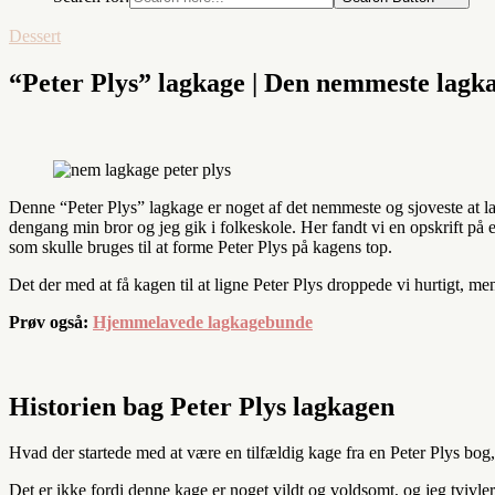
Dessert
“Peter Plys” lagkage | Den nemmeste lagka
Denne “Peter Plys” lagkage er noget af det nemmeste og sjoveste at la
dengang min bror og jeg gik i folkeskole. Her fandt vi en opskrift på
som skulle bruges til at forme Peter Plys på kagens top.
Det der med at få kagen til at ligne Peter Plys droppede vi hurtigt, m
Prøv også:
Hjemmelavede lagkagebunde
Historien bag Peter Plys lagkagen
Hvad der startede med at være en tilfældig kage fra en Peter Plys bog
Det er ikke fordi denne kage er noget vildt og voldsomt, og jeg tvivl