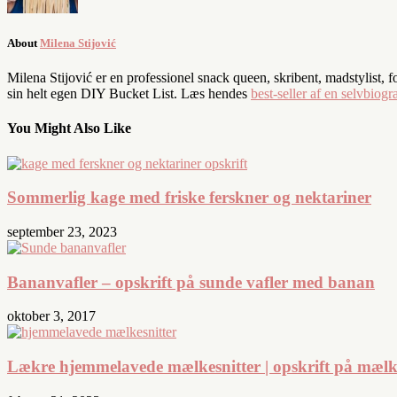
About
Milena Stijović
Milena Stijović er en professionel snack queen, skribent, madstylist, 
sin helt egen DIY Bucket List. Læs hendes
best-seller af en selvbiogra
You Might Also Like
Sommerlig kage med friske ferskner og nektariner
september 23, 2023
Bananvafler – opskrift på sunde vafler med banan
oktober 3, 2017
Lækre hjemmelavede mælkesnitter | opskrift på mælke