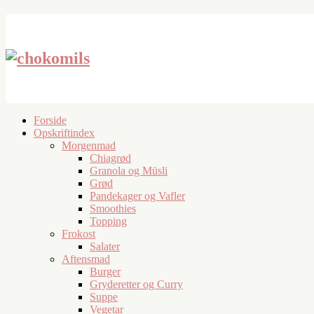
Forside
Opskriftindex
Morgenmad
Chiagrød
Granola og Müsli
Grød
Pandekager og Vafler
Smoothies
Topping
Frokost
Salater
Aftensmad
Burger
Gryderetter og Curry
Suppe
Vegetar