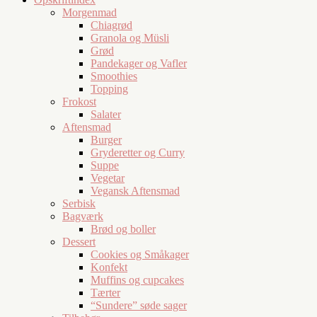
Morgenmad
Chiagrød
Granola og Müsli
Grød
Pandekager og Vafler
Smoothies
Topping
Frokost
Salater
Aftensmad
Burger
Gryderetter og Curry
Suppe
Vegetar
Vegansk Aftensmad
Serbisk
Bagværk
Brød og boller
Dessert
Cookies og Småkager
Konfekt
Muffins og cupcakes
Tærter
“Sundere” søde sager