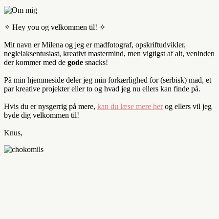
✧ Hey you og velkommen til! ✧
Mit navn er Milena og jeg er madfotograf, opskriftudvikler,
neglelaksentusiast, kreativt mastermind, men vigtigst af alt, veninden
der kommer med de
gode
snacks!
På min hjemmeside deler jeg min forkærlighed for (serbisk) mad, et
par kreative projekter eller to og hvad jeg nu ellers kan finde på.
Hvis du er nysgerrig på mere,
kan du læse mere her
og ellers vil jeg
byde dig velkommen til!
Knus,