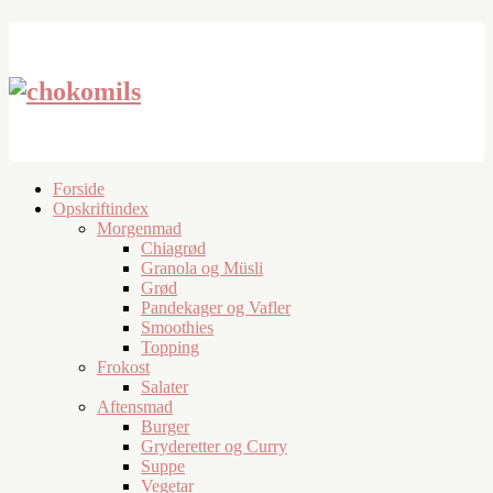
Forside
Opskriftindex
Morgenmad
Chiagrød
Granola og Müsli
Grød
Pandekager og Vafler
Smoothies
Topping
Frokost
Salater
Aftensmad
Burger
Gryderetter og Curry
Suppe
Vegetar