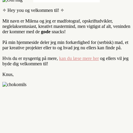
✧ Hey you og velkommen til! ✧
Mit navn er Milena og jeg er madfotograf, opskriftudvikler,
neglelaksentusiast, kreativt mastermind, men vigtigst af alt, veninden
der kommer med de
gode
snacks!
På min hjemmeside deler jeg min forkærlighed for (serbisk) mad, et
par kreative projekter eller to og hvad jeg nu ellers kan finde på.
Hvis du er nysgerrig på mere,
kan du læse mere her
og ellers vil jeg
byde dig velkommen til!
Knus,