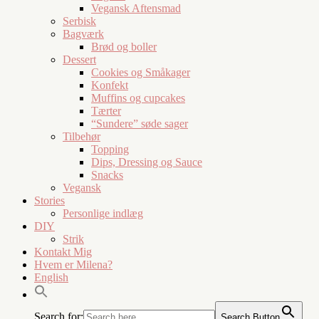
Vegansk Aftensmad
Serbisk
Bagværk
Brød og boller
Dessert
Cookies og Småkager
Konfekt
Muffins og cupcakes
Tærter
“Sundere” søde sager
Tilbehør
Topping
Dips, Dressing og Sauce
Snacks
Vegansk
Stories
Personlige indlæg
DIY
Strik
Kontakt Mig
Hvem er Milena?
English
Search for:
Search Button