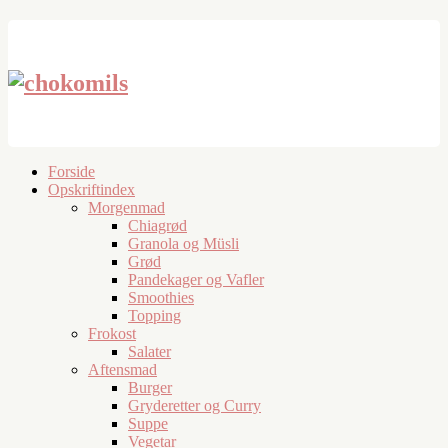
Forside
Opskriftindex
Morgenmad
Chiagrød
Granola og Müsli
Grød
Pandekager og Vafler
Smoothies
Topping
Frokost
Salater
Aftensmad
Burger
Gryderetter og Curry
Suppe
Vegetar