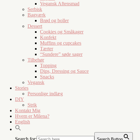
Vegansk Aftensmad
Serbisk
Bagværk
Brød og boller
Dessert
Cookies og Småkager
Konfekt
Muffins og cupcakes
Tærter
“Sundere” søde sager
Tilbehør
Topping
Dips, Dressing og Sauce
Snacks
Vegansk
Stories
Personlige indlæg
DIY
Strik
Kontakt Mig
Hvem er Milena?
English
Search for:
Search Button