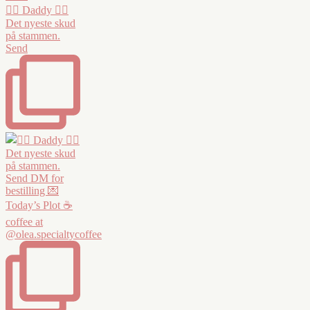
❤️‍🔥 Daddy ❤️‍🔥
Det nyeste skud
på stammen.
Send
Today’s Plot ☕️
coffee at
@olea.specialtycoffee