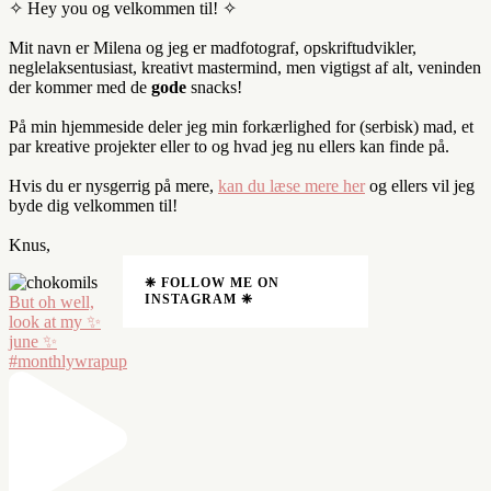
✧ Hey you og velkommen til! ✧
Mit navn er Milena og jeg er madfotograf, opskriftudvikler,
neglelaksentusiast, kreativt mastermind, men vigtigst af alt, veninden
der kommer med de
gode
snacks!
På min hjemmeside deler jeg min forkærlighed for (serbisk) mad, et
par kreative projekter eller to og hvad jeg nu ellers kan finde på.
Hvis du er nysgerrig på mere,
kan du læse mere her
og ellers vil jeg
byde dig velkommen til!
Knus,
❈ FOLLOW ME ON
INSTAGRAM ❈
But oh well,
look at my ✨
june ✨
#monthlywrapup