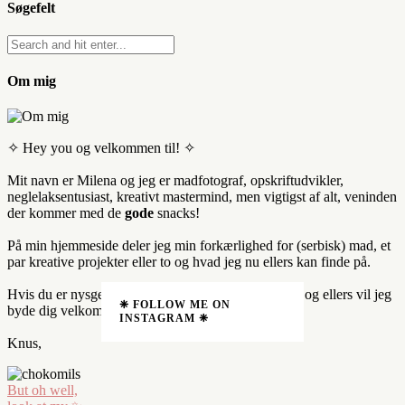
Søgefelt
Om mig
✧ Hey you og velkommen til! ✧
Mit navn er Milena og jeg er madfotograf, opskriftudvikler,
neglelaksentusiast, kreativt mastermind, men vigtigst af alt, veninden
der kommer med de
gode
snacks!
På min hjemmeside deler jeg min forkærlighed for (serbisk) mad, et
par kreative projekter eller to og hvad jeg nu ellers kan finde på.
Hvis du er nysgerrig på mere,
kan du læse mere her
og ellers vil jeg
❈ FOLLOW ME ON
byde dig velkommen til!
INSTAGRAM ❈
Knus,
But oh well,