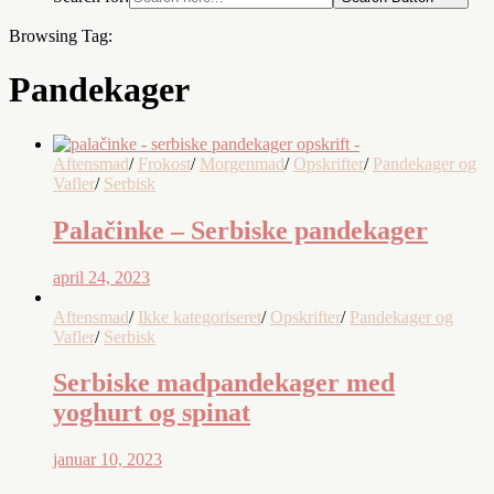
Browsing Tag:
Pandekager
Aftensmad
/
Frokost
/
Morgenmad
/
Opskrifter
/
Pandekager og
Vafler
/
Serbisk
Palačinke – Serbiske pandekager
april 24, 2023
Aftensmad
/
Ikke kategoriseret
/
Opskrifter
/
Pandekager og
Vafler
/
Serbisk
Serbiske madpandekager med
yoghurt og spinat
januar 10, 2023