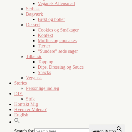
Vegansk Aftensmad
Serbisk
Bagværk
Brød og boller
Dessert
Cookies og Småkager
Konfekt
Muffins og cupcakes
Tærter
“Sundere” søde sager
Tilbehør
Topping
Dips, Dressing og Sauce
Snacks
Vegansk
Stories
Personlige indlæg
DIY
Strik
Kontakt Mig
Hvem er Milena?
English
Search for:
Search Button