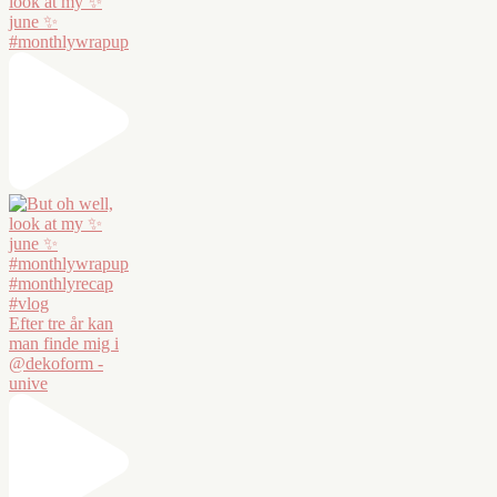
look at my ✨
june ✨
#monthlywrapup
Efter tre år kan
man finde mig i
@dekoform -
unive