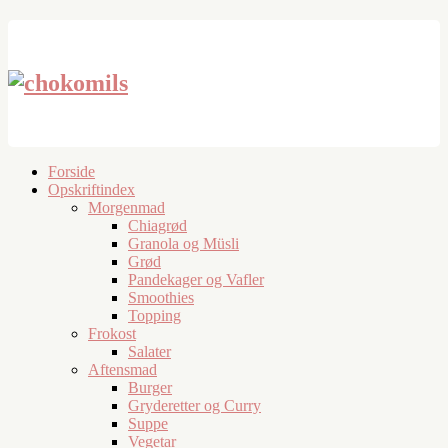
Forside
Opskriftindex
Morgenmad
Chiagrød
Granola og Müsli
Grød
Pandekager og Vafler
Smoothies
Topping
Frokost
Salater
Aftensmad
Burger
Gryderetter og Curry
Suppe
Vegetar