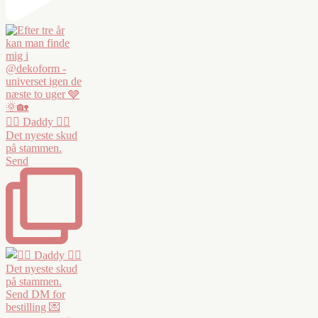
❤️‍🔥 Daddy ❤️‍🔥
Det nyeste skud
på stammen.
Send