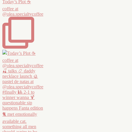
Today’s Plot ☕️
coffee at
@olea.specialtycoffee