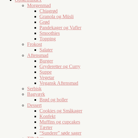
Morgenmad
Chiagrød
Granola og Müsli
Grød
Pandekager og Vafler
Smoothies
Topping
Frokost
Salater
Aftensmad
Burger
Gryderetter og Curry
Suppe
Vegetar
Vegansk Aftensmad
Serbisk
Bagværk
Brød og boller
Dessert
Cookies og Småkager
Konfekt
Muffins og cupcakes
Tærter
“Sundere” søde sager