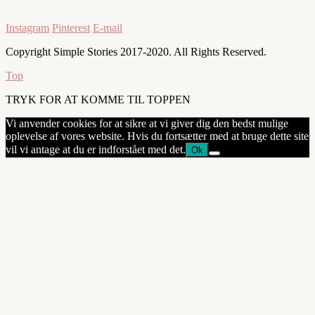
Instagram
Pinterest
E-mail
Copyright Simple Stories 2017-2020. All Rights Reserved.
Top
TRYK FOR AT KOMME TIL TOPPEN
Vi anvender cookies for at sikre at vi giver dig den bedst mulige
oplevelse af vores website. Hvis du fortsætter med at bruge dette site
vil vi antage at du er indforstået med det.
Ok