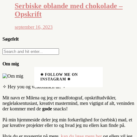
Serbiske oblande med chokolade –
Opskrift
september 16, 2023
Søgefelt
Om mig
❈ FOLLOW ME ON
INSTAGRAM ❈
✧ Hey you og velkommen til! ✧
Mit navn er Milena og jeg er madfotograf, opskriftudvikler,
neglelaksentusiast, kreativt mastermind, men vigtigst af alt, veninden
der kommer med de
gode
snacks!
På min hjemmeside deler jeg min forkærlighed for (serbisk) mad, et
par kreative projekter eller to og hvad jeg nu ellers kan finde på.
Hvis du er nysgerrig på mere,
kan du læse mere her
og ellers vil jeg