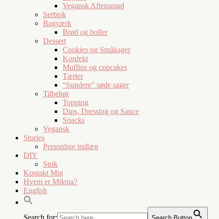
Vegansk Aftensmad
Serbisk
Bagværk
Brød og boller
Dessert
Cookies og Småkager
Konfekt
Muffins og cupcakes
Tærter
“Sundere” søde sager
Tilbehør
Topping
Dips, Dressing og Sauce
Snacks
Vegansk
Stories
Personlige indlæg
DIY
Strik
Kontakt Mig
Hvem er Milena?
English
Search for:
Search Button