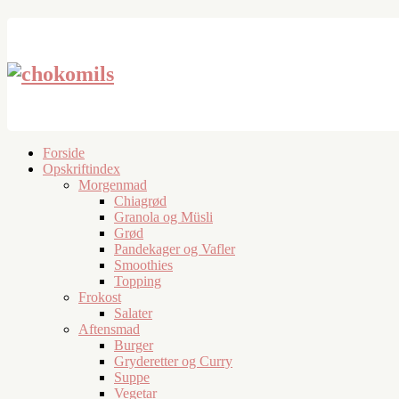
Forside
Opskriftindex
Morgenmad
Chiagrød
Granola og Müsli
Grød
Pandekager og Vafler
Smoothies
Topping
Frokost
Salater
Aftensmad
Burger
Gryderetter og Curry
Suppe
Vegetar