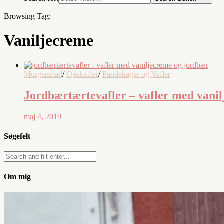
Browsing Tag:
Vaniljecreme
Morgenmad
/
Opskrifter
/
Pandekager og Vafler
Jordbærtærtevafler – vafler med vanil
maj 4, 2019
Søgefelt
Om mig