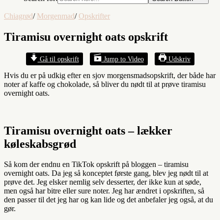
Chiagrød
/
Morgenmad
/
Opskrifter
Tiramisu overnight oats opskrift
Gå til opskrift
Jump to Video
Udskriv
Hvis du er på udkig efter en sjov morgensmadsopskrift, der både har
noter af kaffe og chokolade, så bliver du nødt til at prøve tiramisu
overnight oats.
Tiramisu overnight oats – lækker
køleskabsgrød
Så kom der endnu en TikTok opskrift på bloggen – tiramisu
overnight oats. Da jeg så konceptet første gang, blev jeg nødt til at
prøve det. Jeg elsker nemlig selv desserter, der ikke kun at søde,
men også har bitre eller sure noter. Jeg har ændret i opskriften, så
den passer til det jeg har og kan lide og det anbefaler jeg også, at du
gør.