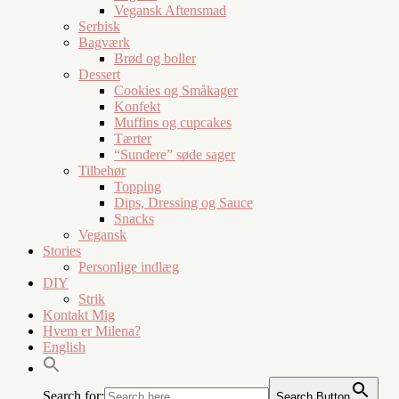
Vegansk Aftensmad
Serbisk
Bagværk
Brød og boller
Dessert
Cookies og Småkager
Konfekt
Muffins og cupcakes
Tærter
“Sundere” søde sager
Tilbehør
Topping
Dips, Dressing og Sauce
Snacks
Vegansk
Stories
Personlige indlæg
DIY
Strik
Kontakt Mig
Hvem er Milena?
English
Search for:
Search Button