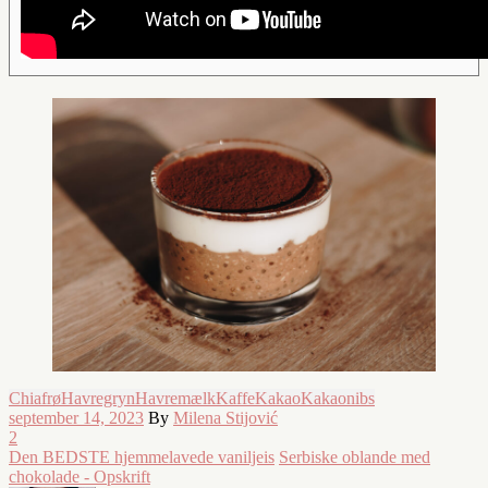
Chiafrø
Havregryn
Havremælk
Kaffe
Kakao
Kakaonibs
september 14, 2023
By
Milena Stijović
2
Den BEDSTE hjemmelavede vaniljeis
Serbiske oblande med
chokolade - Opskrift