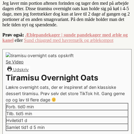
Jeg laver min portion aftenen forinden og tager den med på arbejde
dagen efter. Disse tiramisu overnight oats kan holde sig på køl i 4-5
dage, men jeg foretrækker dog kun at lave til 2 dage af gangen og 2
portioner af en anden smagsvariant. På den måde holder man det
hele tiden nyt og spændende.
Prøv også:
Æblepandekager | sunde pandekager med æble og
kanel
eller
Sund chiagrød med havremælk og æblekompot
Se Video
Udskriv
Tiramisu Overnight Oats
Lækre overnight oats, der er inspireret af den klassiske
dessert tiramisu. Prøv selv det store TikTok hit. Gang gerne
op og lav til flere dage
minutter
Forb. tid
0
min
minutter
Tilb. tid
5
min
dag
Hviletid
1
d
dag
minutter
Samlet tid
1
d
5
min