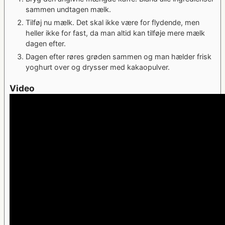
sammen undtagen mælk.
Tilføj nu mælk. Det skal ikke være for flydende, men
heller ikke for fast, da man altid kan tilføje mere mælk
dagen efter.
Dagen efter røres grøden sammen og man hælder frisk
yoghurt over og drysser med kakaopulver.
Video