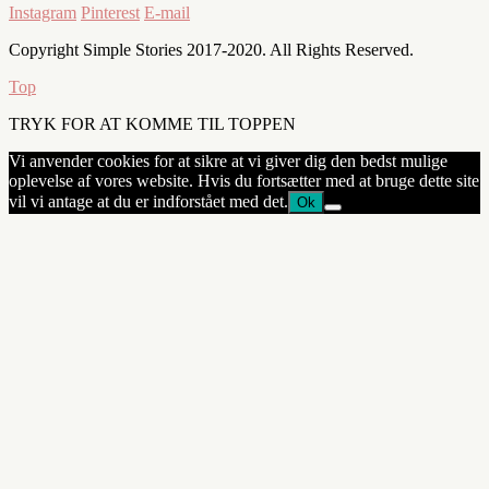
Instagram
Pinterest
E-mail
Copyright Simple Stories 2017-2020. All Rights Reserved.
Top
TRYK FOR AT KOMME TIL TOPPEN
Vi anvender cookies for at sikre at vi giver dig den bedst mulige
oplevelse af vores website. Hvis du fortsætter med at bruge dette site
vil vi antage at du er indforstået med det.
Ok