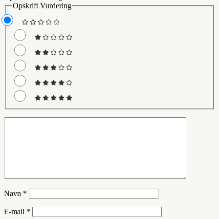
Opskrift Vurdering
Navn
*
E-mail
*