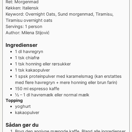
Ret:
Morgenmad
Køkken:
Italiensk
Keyword:
Overnight Oats, Sund morgenmad, Tiramisu,
Tiramisu overnight oats
Servings:
1
person
Author:
Milena Stijović
Ingredienser
1
dl
havregryn
1
tsk
chiafrø
1
tsk
honning
eller rørsukker
1
tsk
kakaopulver
1
spsk
proteinpulver med karamelsmag
(kan erstattes
med flere havregryn + mere honning eller brun farin)
150
ml
espresso kaffe
½ – 1
dl
havremælk
eller normal mælk
Topping
yoghurt
kakaopulver
Sådan gør du
Bryg den angivne mængde kaffe. Bland alle ingredienser