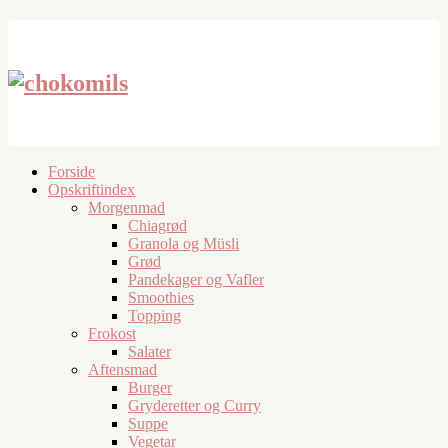
Forside
Opskriftindex
Morgenmad
Chiagrød
Granola og Müsli
Grød
Pandekager og Vafler
Smoothies
Topping
Frokost
Salater
Aftensmad
Burger
Gryderetter og Curry
Suppe
Vegetar