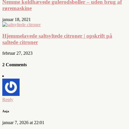
Nemme koldhævede gulerodsboller – uden brug af
røremaskine
januar 18, 2021
Hjemmelavede saltsyltede citroner | opskrift på
saltede citroner
februar 27, 2023
2 Comments
Reply
Anja
januar 7, 2026 at 22:01