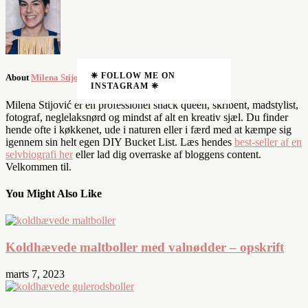
❈ FOLLOW ME ON
About
Milena Stijović
INSTAGRAM ❈
Milena Stijović er en professionel snack queen, skribent, madstylist,
fotograf, neglelaksnørd og mindst af alt en kreativ sjæl. Du finder
hende ofte i køkkenet, ude i naturen eller i færd med at kæmpe sig
igennem sin helt egen DIY Bucket List. Læs hendes
best-seller af en
selvbiografi her
eller lad dig overraske af bloggens content.
Velkommen til.
You Might Also Like
Koldhævede maltboller med valnødder – opskrift
marts 7, 2023