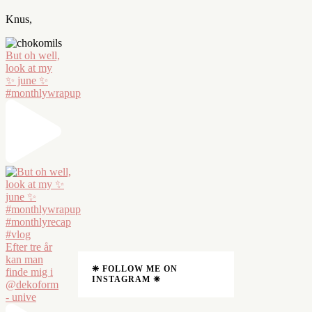
Knus,
But oh well,
look at my
✨ june ✨
#monthlywrapup
Efter tre år
kan man
❈ FOLLOW ME ON
finde mig i
INSTAGRAM ❈
@dekoform
- unive