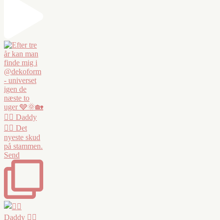
❤️‍🔥 Daddy
❤️‍🔥 Det
nyeste skud
på stammen.
Send