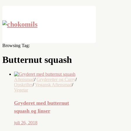
Browsing Tag:
Butternut squash
Aftensmad
/
Gryderetter og Curry
/
Opskrifter
/
Vegansk Aftensmad
/
Vegetar
Gryderet med butternut
squash og linser
juli 26, 2018