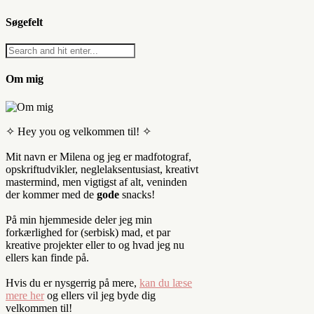
Søgefelt
Om mig
✧ Hey you og velkommen til! ✧
Mit navn er Milena og jeg er madfotograf,
opskriftudvikler, neglelaksentusiast, kreativt
mastermind, men vigtigst af alt, veninden
der kommer med de
gode
snacks!
På min hjemmeside deler jeg min
forkærlighed for (serbisk) mad, et par
kreative projekter eller to og hvad jeg nu
ellers kan finde på.
Hvis du er nysgerrig på mere,
kan du læse
mere her
og ellers vil jeg byde dig
velkommen til!