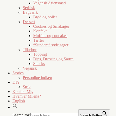
Vegansk Aftensmad
Serbisk
Bagværk
Brød og boller
Dessert
Cookies og Småkager
Konfekt
Muffins og cupcakes
Tærter
“Sundere” søde sager
Tilbehør
Topping
Dips, Dressing og Sauce
Snacks
Vegansk
Stories
Personlige indlæg
DIY
Strik
Kontakt Mig
Hvem er Milena?
English
Search for:
Search Button