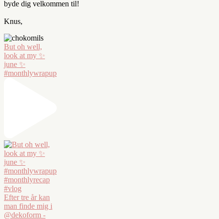
byde dig velkommen til!
Knus,
But oh well,
look at my ✨
june ✨
#monthlywrapup
Efter tre år kan
man finde mig i
@dekoform -