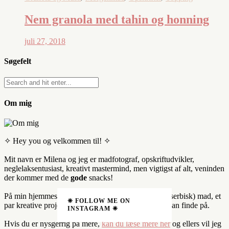
Nem granola med tahin og honning
juli 27, 2018
Søgefelt
Om mig
✧ Hey you og velkommen til! ✧
Mit navn er Milena og jeg er madfotograf, opskriftudvikler,
neglelaksentusiast, kreativt mastermind, men vigtigst af alt, veninden
der kommer med de
gode
snacks!
På min hjemmeside deler jeg min forkærlighed for (serbisk) mad, et
❈ FOLLOW ME ON
par kreative projekter eller to og hvad jeg nu ellers kan finde på.
INSTAGRAM ❈
Hvis du er nysgerrig på mere,
kan du læse mere her
og ellers vil jeg