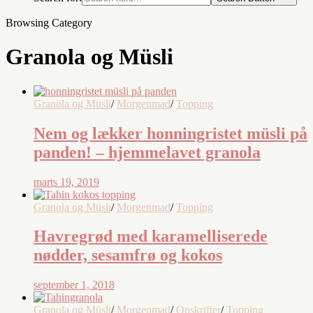
Browsing Category
Granola og Müsli
Granola og Müsli
/
Morgenmad
/
Topping
Nem og lækker honningristet müsli på
panden! – hjemmelavet granola
marts 19, 2019
Granola og Müsli
/
Morgenmad
/
Topping
Havregrød med karamelliserede
nødder, sesamfrø og kokos
september 1, 2018
Granola og Müsli
/
Morgenmad
/
Opskrifter
/
Topping