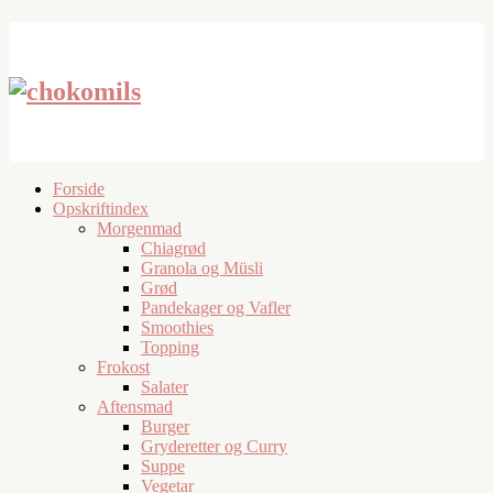
Forside
Opskriftindex
Morgenmad
Chiagrød
Granola og Müsli
Grød
Pandekager og Vafler
Smoothies
Topping
Frokost
Salater
Aftensmad
Burger
Gryderetter og Curry
Suppe
Vegetar