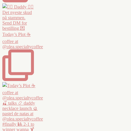
Today’s Plot ☕️
coffee at
@olea.specialtycoffee