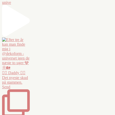
unive
❤️‍🔥 Daddy ❤️‍🔥
Det nyeste skud
på stammen.
Send