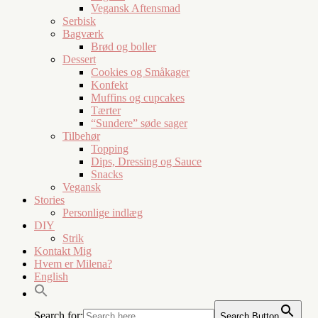
Vegansk Aftensmad
Serbisk
Bagværk
Brød og boller
Dessert
Cookies og Småkager
Konfekt
Muffins og cupcakes
Tærter
“Sundere” søde sager
Tilbehør
Topping
Dips, Dressing og Sauce
Snacks
Vegansk
Stories
Personlige indlæg
DIY
Strik
Kontakt Mig
Hvem er Milena?
English
Search for:
Search Button