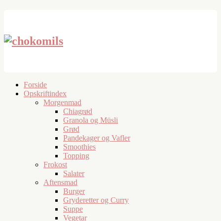
Forside
Opskriftindex
Morgenmad
Chiagrød
Granola og Müsli
Grød
Pandekager og Vafler
Smoothies
Topping
Frokost
Salater
Aftensmad
Burger
Gryderetter og Curry
Suppe
Vegetar