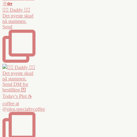
❤️‍🔥 Daddy ❤️‍🔥
Det nyeste skud
på stammen.
Send
Today’s Plot ☕️
coffee at
@olea.specialtycoffee