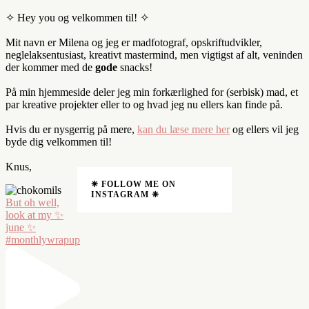
✧ Hey you og velkommen til! ✧
Mit navn er Milena og jeg er madfotograf, opskriftudvikler,
neglelaksentusiast, kreativt mastermind, men vigtigst af alt, veninden
der kommer med de
gode
snacks!
På min hjemmeside deler jeg min forkærlighed for (serbisk) mad, et
par kreative projekter eller to og hvad jeg nu ellers kan finde på.
Hvis du er nysgerrig på mere,
kan du læse mere her
og ellers vil jeg
byde dig velkommen til!
Knus,
❈ FOLLOW ME ON
INSTAGRAM ❈
But oh well,
look at my ✨
june ✨
#monthlywrapup