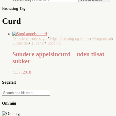
Browsing Tag:
Curd
"Sundere" søde sager
/
Dips, Dressing og Sauce
/
Morgenmad
/
Opskrifter
/
Tilbehør
/
Topping
Sundere appelsincurd – uden tilsat
sukker
juli 7, 2018
Søgefelt
Om mig