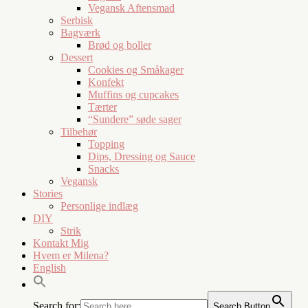
Vegansk Aftensmad
Serbisk
Bagværk
Brød og boller
Dessert
Cookies og Småkager
Konfekt
Muffins og cupcakes
Tærter
“Sundere” søde sager
Tilbehør
Topping
Dips, Dressing og Sauce
Snacks
Vegansk
Stories
Personlige indlæg
DIY
Strik
Kontakt Mig
Hvem er Milena?
English
Search for:
Search Button