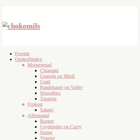
Forside
Opskriftindex
Morgenmad
Chiagrød
Granola og Müsli
Grød
Pandekager og Vafler
Smoothies
Topping
Frokost
Salater
Aftensmad
Burger
Gryderetter og Curry
Suppe
Vegetar