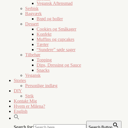
Vegansk Aftensmad
Serbisk
Bagværk
Brød og boller
Dessert
Cookies og Småkager
Konfekt
Muffins og cupcakes
Tærter
“Sundere” søde sager
Tilbehør
Topping
Dips, Dressing og Sauce
Snacks
Vegansk
Stories
Personlige indlæg
DIY
Strik
Kontakt Mig
Hvem er Milena?
English
Search for:
Search Button