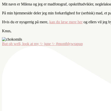
Mit navn er Milena og jeg er madfotograf, opskriftudvikler, neglelaks
På min hjemmeside deler jeg min forkærlighed for (serbisk) mad, et par 
Hvis du er nysgerrig på mere,
kan du læse mere her
og ellers vil jeg 
Knus,
But oh well, look at my ✨ june ✨ #monthlywrapup