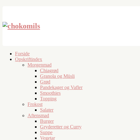
Forside
Opskriftindex
Morgenmad
Chiagrød
Granola og Müsli
Grød
Pandekager og Vafler
Smoothies
Topping
Frokost
Salater
Aftensmad
Burger
Gryderetter og Curry
Suppe
Vegetar