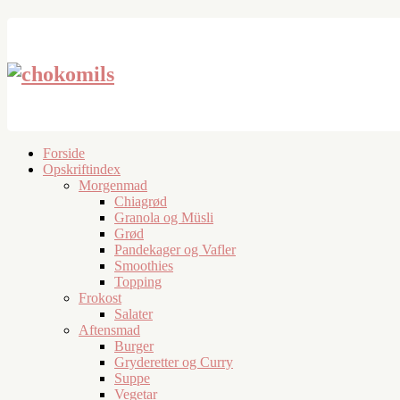
Forside
Opskriftindex
Morgenmad
Chiagrød
Granola og Müsli
Grød
Pandekager og Vafler
Smoothies
Topping
Frokost
Salater
Aftensmad
Burger
Gryderetter og Curry
Suppe
Vegetar