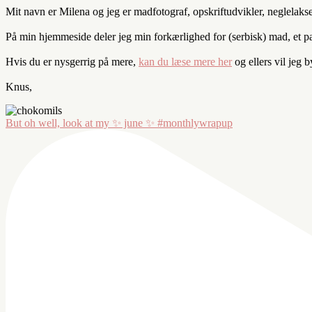
Mit navn er Milena og jeg er madfotograf, opskriftudvikler, neglelaks
På min hjemmeside deler jeg min forkærlighed for (serbisk) mad, et par 
Hvis du er nysgerrig på mere,
kan du læse mere her
og ellers vil jeg 
Knus,
But oh well, look at my ✨ june ✨ #monthlywrapup