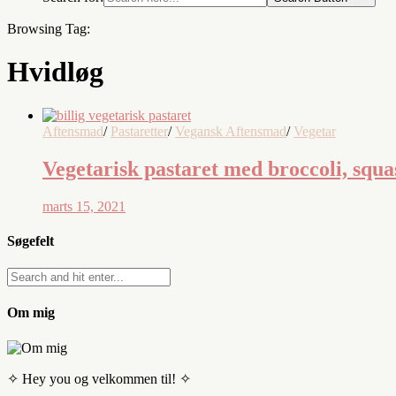
Browsing Tag:
Hvidløg
Aftensmad
/
Pastaretter
/
Vegansk Aftensmad
/
Vegetar
Vegetarisk pastaret med broccoli, squ
marts 15, 2021
Søgefelt
Om mig
✧ Hey you og velkommen til! ✧