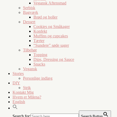
Vegansk Aftensmad
Serbisk
Bagværk
Brød og boller
Dessert
Cookies og Småkager
Konfekt
Muffins og cupcakes
Tærter
“Sundere” søde sager
Tilbehør
Topping
Dips, Dressing og Sauce
Snacks
Vegansk
Stories
Personlige indlæg
DIY
Strik
Kontakt Mig
Hvem er Milena?
English
Search for:
Search Button