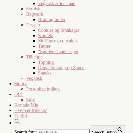
Vegansk Aftensmad
Serbisk
Bagværk
Brød og boller
Dessert
Cookies og Småkager
Konfekt
Muffins og cupcakes
Tærter
“Sundere” søde sager
Tilbehør
Topping
Dips, Dressing og Sauce
Snacks
Vegansk
Stories
Personlige indlæg
DIY
Strik
Kontakt Mig
Hvem er Milena?
English
Search for:
Search Button