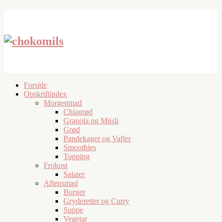
Forside
Opskriftindex
Morgenmad
Chiagrød
Granola og Müsli
Grød
Pandekager og Vafler
Smoothies
Topping
Frokost
Salater
Aftensmad
Burger
Gryderetter og Curry
Suppe
Vegetar