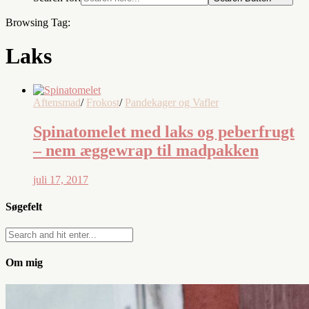
Browsing Tag:
Laks
Aftensmad
/
Frokost
/
Pandekager og Vafler
Spinatomelet med laks og peberfrugt
– nem æggewrap til madpakken
juli 17, 2017
Søgefelt
Om mig