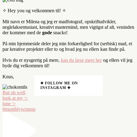
✧ Hey you og velkommen til! ✧
Mit navn er Milena og jeg er madfotograf, opskriftudvikler,
neglelaksentusiast, kreativt mastermind, men vigtigst af alt, veninden
der kommer med de
gode
snacks!
På min hjemmeside deler jeg min forkærlighed for (serbisk) mad, et
par kreative projekter eller to og hvad jeg nu ellers kan finde på.
Hvis du er nysgerrig på mere,
kan du læse mere her
og ellers vil jeg
byde dig velkommen til!
Knus,
❈ FOLLOW ME ON
INSTAGRAM ❈
But oh well,
look at my ✨
june ✨
#monthlywrapup