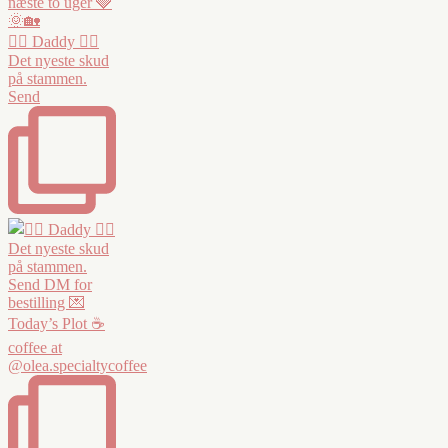
❤️‍🔥 Daddy ❤️‍🔥
Det nyeste skud
på stammen.
Send
Today’s Plot ☕️
coffee at
@olea.specialtycoffee