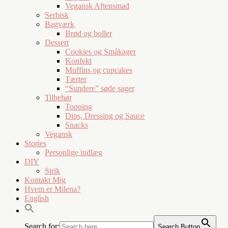
Vegansk Aftensmad
Serbisk
Bagværk
Brød og boller
Dessert
Cookies og Småkager
Konfekt
Muffins og cupcakes
Tærter
“Sundere” søde sager
Tilbehør
Topping
Dips, Dressing og Sauce
Snacks
Vegansk
Stories
Personlige indlæg
DIY
Strik
Kontakt Mig
Hvem er Milena?
English
Search for:
Search Button