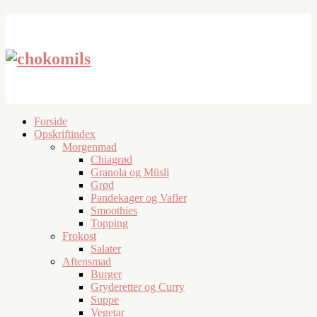
Forside
Opskriftindex
Morgenmad
Chiagrød
Granola og Müsli
Grød
Pandekager og Vafler
Smoothies
Topping
Frokost
Salater
Aftensmad
Burger
Gryderetter og Curry
Suppe
Vegetar