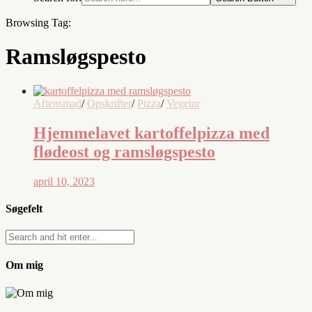
Browsing Tag:
Ramsløgspesto
Aftensmad
/
Opskrifter
/
Pizza
/
Vegetar
Hjemmelavet kartoffelpizza med
flødeost og ramsløgspesto
april 10, 2023
Søgefelt
Om mig