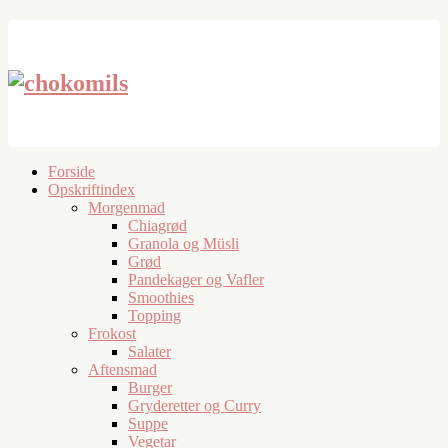
Forside
Opskriftindex
Morgenmad
Chiagrød
Granola og Müsli
Grød
Pandekager og Vafler
Smoothies
Topping
Frokost
Salater
Aftensmad
Burger
Gryderetter og Curry
Suppe
Vegetar