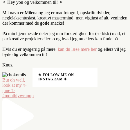
✧ Hey you og velkommen til! ✧
Mit navn er Milena og jeg er madfotograf, opskriftudvikler,
neglelaksentusiast, kreativt mastermind, men vigtigst af alt, veninden
der kommer med de
gode
snacks!
På min hjemmeside deler jeg min forkærlighed for (serbisk) mad, et
par kreative projekter eller to og hvad jeg nu ellers kan finde på.
Hvis du er nysgerrig på mere,
kan du læse mere her
og ellers vil jeg
byde dig velkommen til!
Knus,
❈ FOLLOW ME ON
INSTAGRAM ❈
But oh well,
look at my ✨
june ✨
#monthlywrapup