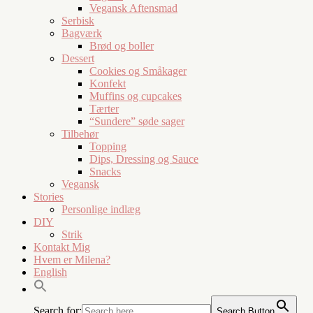
Vegansk Aftensmad
Serbisk
Bagværk
Brød og boller
Dessert
Cookies og Småkager
Konfekt
Muffins og cupcakes
Tærter
“Sundere” søde sager
Tilbehør
Topping
Dips, Dressing og Sauce
Snacks
Vegansk
Stories
Personlige indlæg
DIY
Strik
Kontakt Mig
Hvem er Milena?
English
Search for:
Search Button