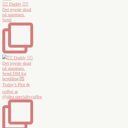
❤️‍🔥 Daddy ❤️‍🔥
Det nyeste skud
på stammen.
Send
Today’s Plot ☕️
coffee at
@olea.specialtycoffee