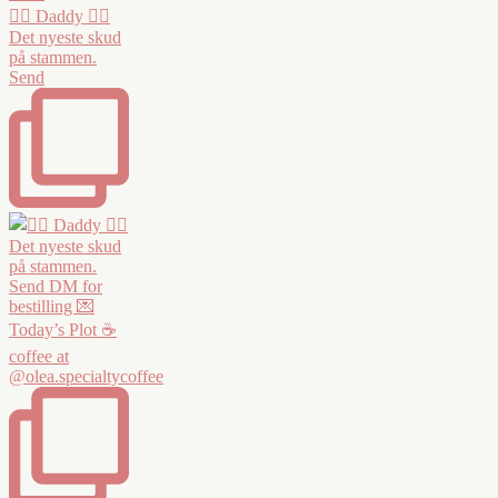
❤️‍🔥 Daddy ❤️‍🔥
Det nyeste skud
på stammen.
Send
Today’s Plot ☕️
coffee at
@olea.specialtycoffee