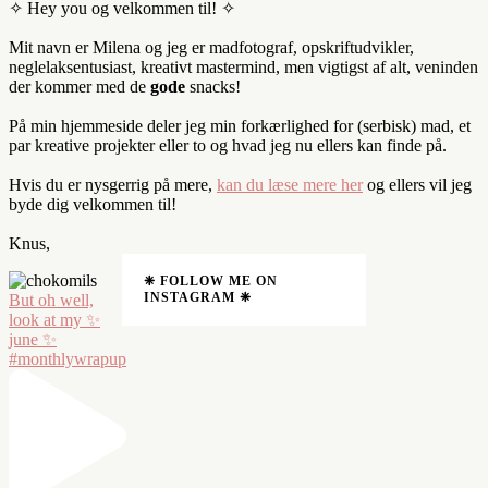
✧ Hey you og velkommen til! ✧
Mit navn er Milena og jeg er madfotograf, opskriftudvikler,
neglelaksentusiast, kreativt mastermind, men vigtigst af alt, veninden
der kommer med de
gode
snacks!
På min hjemmeside deler jeg min forkærlighed for (serbisk) mad, et
par kreative projekter eller to og hvad jeg nu ellers kan finde på.
Hvis du er nysgerrig på mere,
kan du læse mere her
og ellers vil jeg
byde dig velkommen til!
Knus,
❈ FOLLOW ME ON
INSTAGRAM ❈
But oh well,
look at my ✨
june ✨
#monthlywrapup