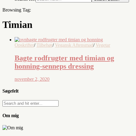
Browsing Tag:
Timian
Opskrifter
/
Tilbehør
/
Vegansk Aftensmad
/
Vegetar
Bagte rodfrugter med timian og
honning-senneps dressing
november 2, 2020
Søgefelt
Om mig