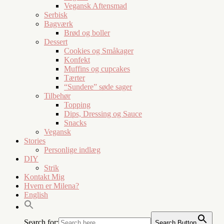
Vegansk Aftensmad
Serbisk
Bagværk
Brød og boller
Dessert
Cookies og Småkager
Konfekt
Muffins og cupcakes
Tærter
“Sundere” søde sager
Tilbehør
Topping
Dips, Dressing og Sauce
Snacks
Vegansk
Stories
Personlige indlæg
DIY
Strik
Kontakt Mig
Hvem er Milena?
English
Search for:
Search Button