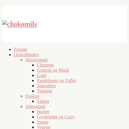
Forside
Opskriftindex
Morgenmad
Chiagrød
Granola og Müsli
Grød
Pandekager og Vafler
Smoothies
Topping
Frokost
Salater
Aftensmad
Burger
Gryderetter og Curry
Suppe
Vegetar