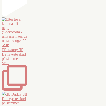
❤️‍🔥 Daddy ❤️‍🔥
Det nyeste skud
på stammen.
Send