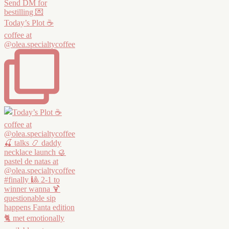
Today’s Plot ☕️
coffee at
@olea.specialtycoffee