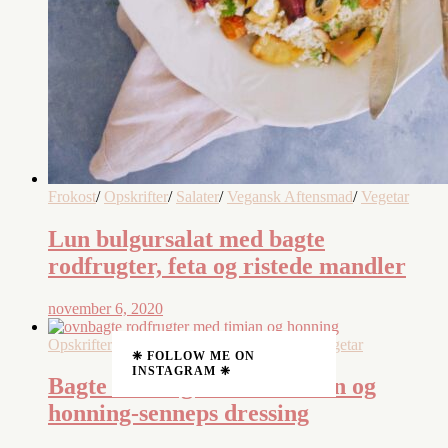
Frokost
/
Opskrifter
/
Salater
/
Vegansk Aftensmad
/
Vegetar
Lun bulgursalat med bagte
rodfrugter, feta og ristede mandler
november 6, 2020
Opskrifter
/
Tilbehør
/
Vegansk Aftensmad
/
Vegetar
❈ FOLLOW ME ON
INSTAGRAM ❈
Bagte rodfrugter med timian og
honning-senneps dressing