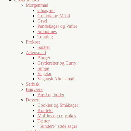
Morgenmad
Chiagrød
Granola og Müsli
Grød
Pandekager og Vafler
Smoothies
Topping
Frokost
Salater
Aftensmad
Burger
Gryderetter og Curry
Suppe
Vegetar
Vegansk Aftensmad
Serbisk
Bagværk
Brød og boller
Dessert
Cookies og Småkager
Konfekt
Muffins og cupcakes
Tærter
“Sundere” søde sager