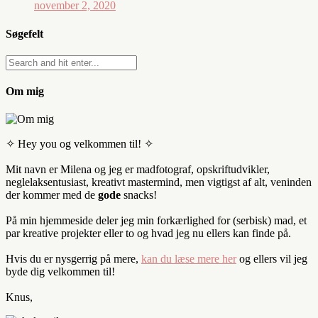
november 2, 2020
Søgefelt
Om mig
✧ Hey you og velkommen til! ✧
Mit navn er Milena og jeg er madfotograf, opskriftudvikler,
neglelaksentusiast, kreativt mastermind, men vigtigst af alt, veninden
der kommer med de
gode
snacks!
På min hjemmeside deler jeg min forkærlighed for (serbisk) mad, et
par kreative projekter eller to og hvad jeg nu ellers kan finde på.
Hvis du er nysgerrig på mere,
kan du læse mere her
og ellers vil jeg
byde dig velkommen til!
Knus,