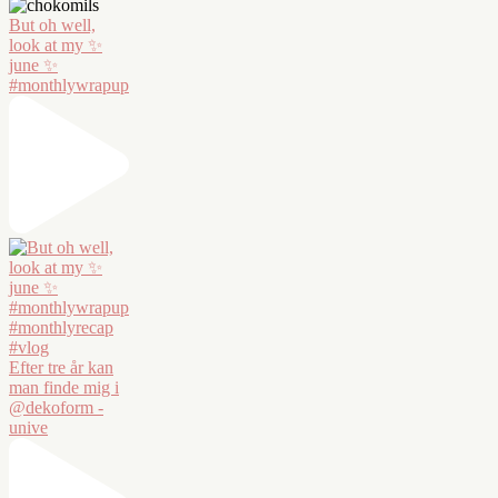
But oh well,
look at my ✨
june ✨
#monthlywrapup
Efter tre år kan
man finde mig i
@dekoform -
unive