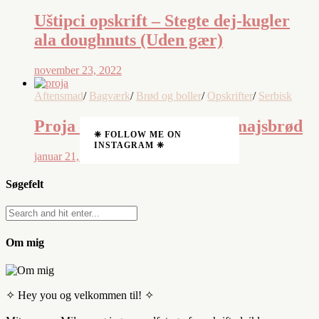
Uštipci opskrift – Stegte dej-kugler
ala doughnuts (Uden gær)
november 23, 2022
Aftensmad
/
Bagværk
/
Brød og boller
/
Opskrifter
/
Serbisk
Proja – opskrift på serbisk majsbrød
❈ FOLLOW ME ON
INSTAGRAM ❈
januar 21, 2021
Søgefelt
Om mig
✧ Hey you og velkommen til! ✧