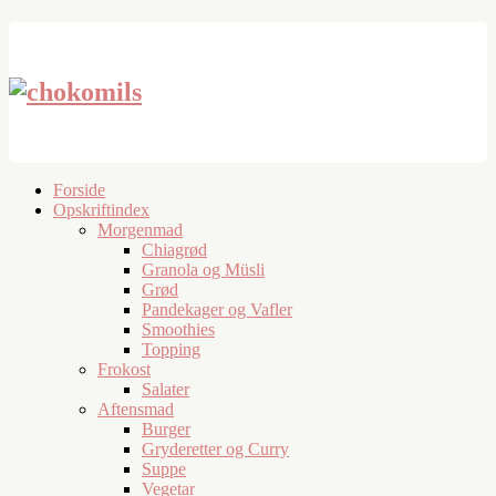
Forside
Opskriftindex
Morgenmad
Chiagrød
Granola og Müsli
Grød
Pandekager og Vafler
Smoothies
Topping
Frokost
Salater
Aftensmad
Burger
Gryderetter og Curry
Suppe
Vegetar