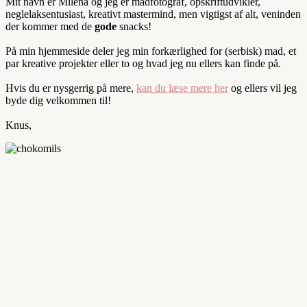
Mit navn er Milena og jeg er madfotograf, opskriftudvikler,
neglelaksentusiast, kreativt mastermind, men vigtigst af alt, veninden
der kommer med de
gode
snacks!
På min hjemmeside deler jeg min forkærlighed for (serbisk) mad, et
par kreative projekter eller to og hvad jeg nu ellers kan finde på.
Hvis du er nysgerrig på mere,
kan du læse mere her
og ellers vil jeg
byde dig velkommen til!
Knus,