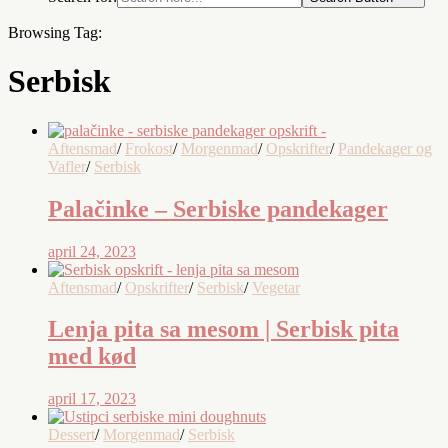
Browsing Tag:
Serbisk
Aftensmad
/
Frokost
/
Morgenmad
/
Opskrifter
/
Pandekager og
Vafler
/
Serbisk
Palačinke – Serbiske pandekager
april 24, 2023
Aftensmad
/
Opskrifter
/
Serbisk
/
Vegetar
Lenja pita sa mesom | Serbisk pita
med kød
april 17, 2023
Dessert
/
Morgenmad
/
Serbisk