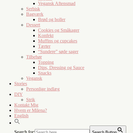
Vegansk Aftensmad
Serbisk
Bagværk
Brød og boller
Dessert
Cookies og Småkager
Konfekt
Muffins og cupcakes
Tærter
“Sundere” søde sager
Tilbehør
Topping
Dips, Dressing og Sauce
Snacks
Vegansk
Stories
Personlige indlæg
DIY
Strik
Kontakt Mig
Hvem er Milena?
English
Search for:
Search Button