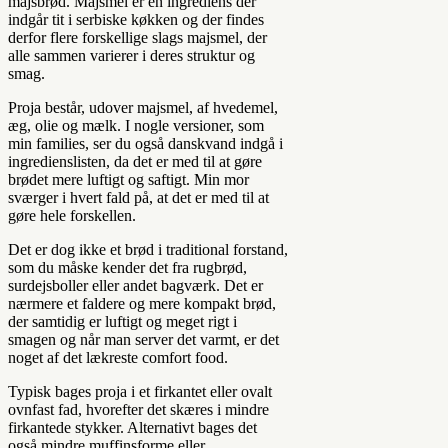
majsbrød. Majsmel er en ingrediens der
indgår tit i serbiske køkken og der findes
derfor flere forskellige slags majsmel, der
alle sammen varierer i deres struktur og
smag.
Proja består, udover majsmel, af hvedemel,
æg, olie og mælk. I nogle versioner, som
min families, ser du også danskvand indgå i
ingredienslisten, da det er med til at gøre
brødet mere luftigt og saftigt. Min mor
sværger i hvert fald på, at det er med til at
gøre hele forskellen.
Det er dog ikke et brød i traditional forstand,
som du måske kender det fra rugbrød,
surdejsboller eller andet bagværk. Det er
nærmere et faldere og mere kompakt brød,
der samtidig er luftigt og meget rigt i
smagen og når man server det varmt, er det
noget af det lækreste comfort food.
Typisk bages proja i et firkantet eller ovalt
ovnfast fad, hvorefter det skæres i mindre
firkantede stykker. Alternativt bages det
også mindre muffinsforme eller