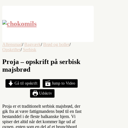
Aftensmad
/
Bagværk
/
Brød og boller
/
Opskrifter
/
Serbisk
Proja – opskrift på serbisk
majsbrød
Gå til opskrift
Jump to Video
Udskriv
Proja er et traditionelt serbisk majsbrød, der
gik fra at være fattigmandens brød til en fast
bestanddel i de fleste balkanske hjem. Vi
spiser det altid når det kommer lige ud af
ovnen, enten som en del af et brunchbord