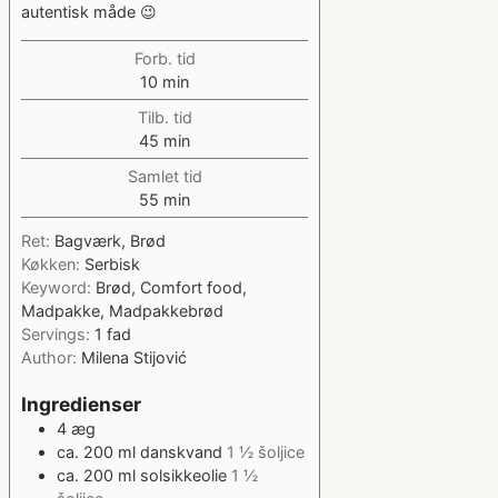
autentisk måde 😉
Forb. tid
minutter
10
min
Tilb. tid
minutter
45
min
Samlet tid
minutter
55
min
Ret:
Bagværk, Brød
Køkken:
Serbisk
Keyword:
Brød, Comfort food,
Madpakke, Madpakkebrød
Servings:
1
fad
Author:
Milena Stijović
Ingredienser
4
æg
ca. 200
ml
danskvand
1 ½ šoljice
ca. 200
ml
solsikkeolie
1 ½