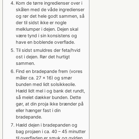
Kom de tørre ingredienser over i
skålen med de våde ingredienser
og rør det hele godt sammen, så
der til sidst ikke er nogle
melklumper i dejen. Dejen skal
være tynd i sin konsistens og
have en boblende overflade.
Til sidst smuldres der feta/hvid
ost i dejen. Rør det hurtigt
sammen.
Find en bradepande frem (vores
måler ca. 27 x 16) og smør
bunden med lidt solsikkeolie.
Hæld lidt mel i og bank det rundt,
så melet dækker bunden. Dette
gør, at din proja ikke brænder på
eller hænger fast i din
bradepande.
Hæld dejen i bradepanden og
bag projaen i ca. 40 – 45 minutter
til overfladen er smuk og gylden.