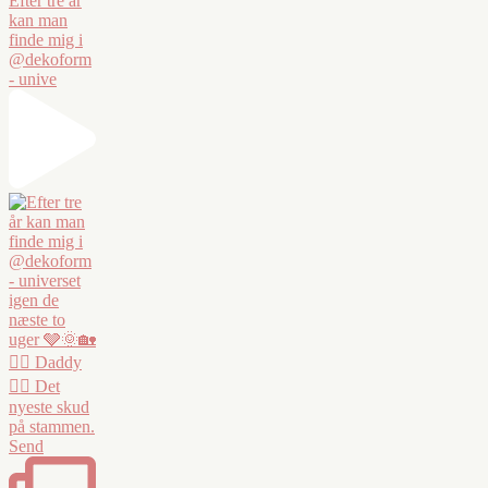
Efter tre år
kan man
finde mig i
@dekoform
- unive
❤️‍🔥 Daddy
❤️‍🔥 Det
nyeste skud
på stammen.
Send