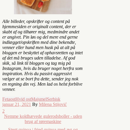
Alle billeder, opskrifter og content på
hjemmesiden er originalt content, der er
skabt af og tilhører mig, medmindre andet
er angivet. Pin løs og del mere end gerne
indlægget/opskriften med dine bekendte,
venner eller hund men husk på at alt på
bloggen er beskyttet af ophavsretten og intet
af det må bruges uden tilladelse. Af god
skik, så link til bloggen og tag mig på
Instagram, hvis du bruger noget herfra som
inspiration. Hvis du passivt aggressivt
vælger at se bort fra dette, sender jeg nok
en regning din vej. Men lad os helst forblive
venner.
Fetaost
Hvid ost
Majsmel
Serbisk
januar 21, 2021
By
Milena Stijović
2
Nemme koldhævede gulerodsboller - uden
brug af røremaskine
Stegt quinoa | fried quinoa med æg og