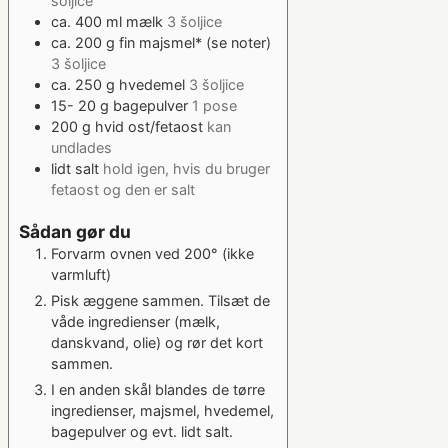
šoljice
ca. 400
ml
mælk
3 šoljice
ca. 200
g
fin majsmel* (se noter)
3 šoljice
ca. 250
g
hvedemel
3 šoljice
15- 20
g
bagepulver
1 pose
200
g
hvid ost/fetaost
kan
undlades
lidt salt
hold igen, hvis du bruger
fetaost og den er salt
Sådan gør du
Forvarm ovnen ved 200° (ikke
varmluft)
Pisk æggene sammen. Tilsæt de
våde ingredienser (mælk,
danskvand, olie) og rør det kort
sammen.
I en anden skål blandes de tørre
ingredienser, majsmel, hvedemel,
bagepulver og evt. lidt salt.