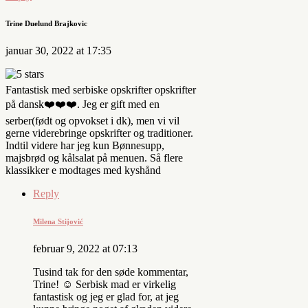
Trine Duelund Brajkovic
januar 30, 2022 at 17:35
Fantastisk med serbiske opskrifter opskrifter
på dansk❤️❤️❤️. Jeg er gift med en
serber(født og opvokset i dk), men vi vil
gerne viderebringe opskrifter og traditioner.
Indtil videre har jeg kun Bønnesupp,
majsbrød og kålsalat på menuen. Så flere
klassikker e modtages med kyshånd
Reply
Milena Stijović
februar 9, 2022 at 07:13
Tusind tak for den søde kommentar,
Trine! ☺️ Serbisk mad er virkelig
fantastisk og jeg er glad for, at jeg