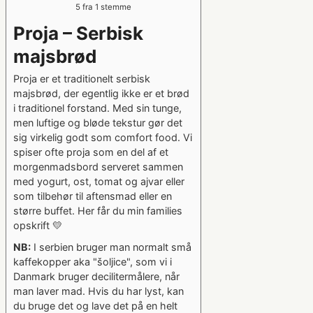
5
fra 1 stemme
Proja – Serbisk
majsbrød
Proja er et traditionelt serbisk
majsbrød, der egentlig ikke er et brød
i traditionel forstand. Med sin tunge,
men luftige og bløde tekstur gør det
sig virkelig godt som comfort food. Vi
spiser ofte proja som en del af et
morgenmadsbord serveret sammen
med yogurt, ost, tomat og ajvar eller
som tilbehør til aftensmad eller en
større buffet. Her får du min families
opskrift 💛
NB:
I serbien bruger man normalt små
kaffekopper aka "šoljice", som vi i
Danmark bruger decilitermålere, når
man laver mad. Hvis du har lyst, kan
du bruge det og lave det på en helt