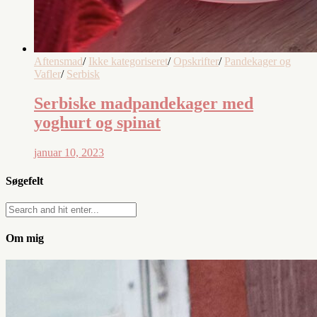
Aftensmad
/
Ikke kategoriseret
/
Opskrifter
/
Pandekager og
Vafler
/
Serbisk
Serbiske madpandekager med
yoghurt og spinat
januar 10, 2023
Søgefelt
Om mig