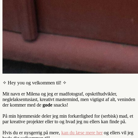
✧ Hey you og velkommen til! ✧
Mit navn er Milena og jeg er madfotograf, opskriftudvikler,
neglelaksentusiast, kreativt mastermind, men vigtigst af alt, veninden
der kommer med de
gode
snacks!
På min hjemmeside deler jeg min forkærlighed for (serbisk) mad, et
par kreative projekter eller to og hvad jeg nu ellers kan finde på.
Hvis du er nysgerrig på mere,
kan du læse mere her
og ellers vil jeg