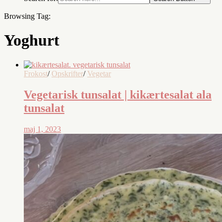
Browsing Tag:
Yoghurt
Frokost
/
Opskrifter
/
Vegetar
Vegetarisk tunsalat | kikærtesalat ala
tunsalat
maj 1, 2023