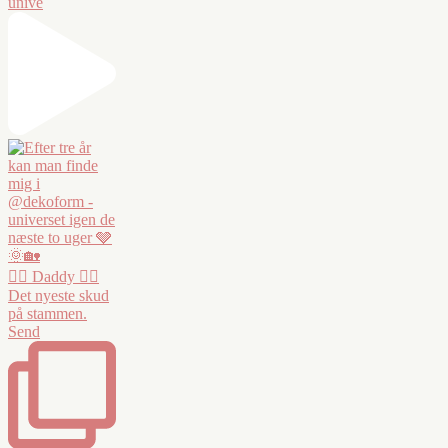
unive
❤️‍🔥 Daddy ❤️‍🔥
Det nyeste skud
på stammen.
Send