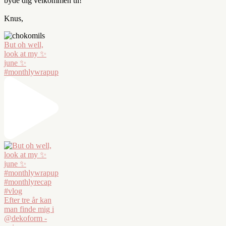
byde dig velkommen til!
Knus,
But oh well,
look at my ✨
june ✨
#monthlywrapup
Efter tre år kan
man finde mig i
@dekoform -