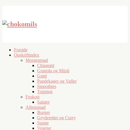
Forside
Opskriftindex
Morgenmad
Chiagrød
Granola og Müsli
Grød
Pandekager og Vafler
Smoothies
Topping
Frokost
Salater
Aftensmad
Burger
Gryderetter og Curry
Suppe
Vegetar