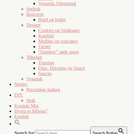
Vegansk Aftensmad
Serbisk
Bagværk
Brød og boller
Dessert
Cookies og Småkager
Konfekt
Muffins og cupcakes
Tærter
“Sundere” søde sager
Tilbehør
Topping
Dips, Dressing og Sauce
Snacks
Vegansk
Stories
Personlige indlæg
DIY
Strik
Kontakt Mig
Hvem er Milena?
English
Search for:
Search Button