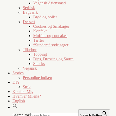
Vegansk Aftensmad
Serbisk
Bagværk
Brød og boller
Dessert
Cookies og Småkager
Konfekt
Muffins og cupcakes
Tærter
“Sundere” søde sager
Tilbehør
Topping
Dips, Dressing og Sauce
Snacks
Vegansk
Stories
Personlige indlæg
DIY
Strik
Kontakt Mig
Hvem er Milena?
English
Search for:
Search Button