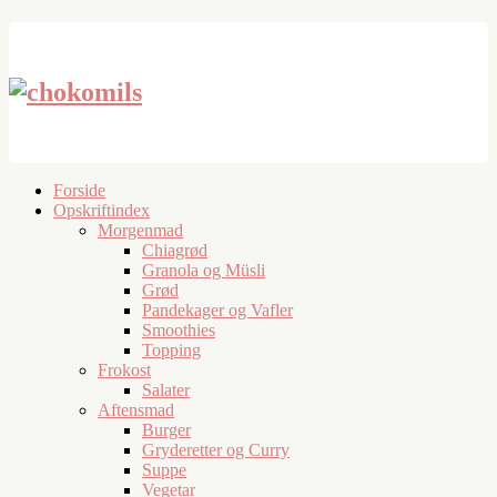
Forside
Opskriftindex
Morgenmad
Chiagrød
Granola og Müsli
Grød
Pandekager og Vafler
Smoothies
Topping
Frokost
Salater
Aftensmad
Burger
Gryderetter og Curry
Suppe
Vegetar