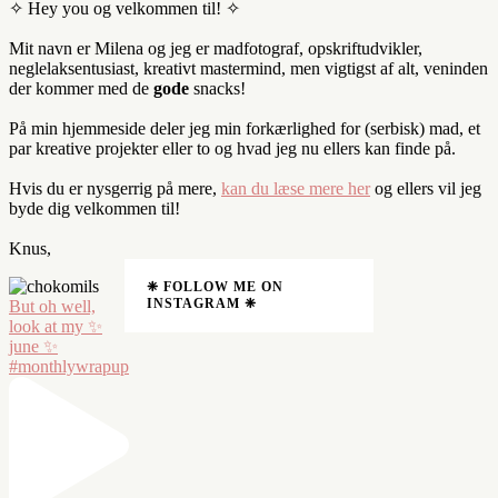
✧ Hey you og velkommen til! ✧
Mit navn er Milena og jeg er madfotograf, opskriftudvikler,
neglelaksentusiast, kreativt mastermind, men vigtigst af alt, veninden
der kommer med de
gode
snacks!
På min hjemmeside deler jeg min forkærlighed for (serbisk) mad, et
par kreative projekter eller to og hvad jeg nu ellers kan finde på.
Hvis du er nysgerrig på mere,
kan du læse mere her
og ellers vil jeg
byde dig velkommen til!
Knus,
❈ FOLLOW ME ON
INSTAGRAM ❈
But oh well,
look at my ✨
june ✨
#monthlywrapup