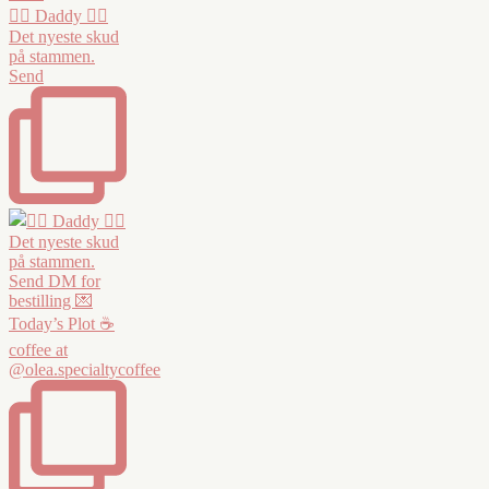
❤️‍🔥 Daddy ❤️‍🔥
Det nyeste skud
på stammen.
Send
Today’s Plot ☕️
coffee at
@olea.specialtycoffee