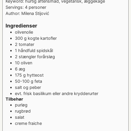
Keyword:
hurtig aftensmad, vegetarisk, æggekage
Servings:
4
personer
Author:
Milena Stijović
Ingredienser
olivenolie
300
g
kogte kartofler
2
tomater
1
håndfuld
spidskål
2
stængler
forårsløg
10
oliven
6
æg
175
g
hytteost
50-100
g
feta
salt og peber
evt. frisk basilikum eller andre krydderurter
Tilbehør
purløg
rugbrød
salat
creme fraiche