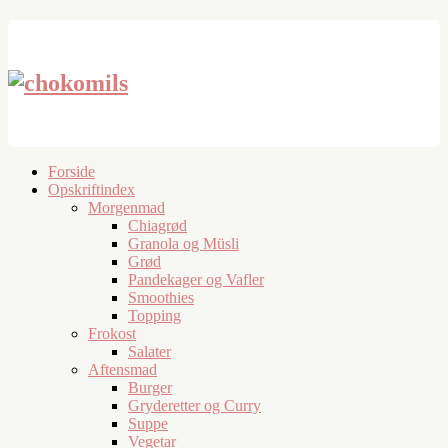
Forside
Opskriftindex
Morgenmad
Chiagrød
Granola og Müsli
Grød
Pandekager og Vafler
Smoothies
Topping
Frokost
Salater
Aftensmad
Burger
Gryderetter og Curry
Suppe
Vegetar