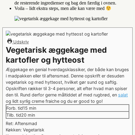
de resterende ingredienser og bag den færdig i ovnen.
Voila – lidt ekstra steps, men alle kan være med
Udskriv
Vegetarisk æggekage med
kartofler og hytteost
Æggekage en genial hverdagsklassiker, der både kan bruges
i madpakken eller til aftensmad. Denne opskrift er desuden
vegetarisk og med hytteost, hvilket gør sund og saftig.
Opskriften rækker til 3-4 personer, alt efter hvad man spiser
den til. Rund derfor gerne måltiddet af med rugbrød, en
salat
og lidt syrlig creme fraiche og du er good to go!
minutter
Forb. tid
15
min
minutter
Tilb. tid
20
min
Ret:
Aftensmad
Køkken:
Vegetarisk