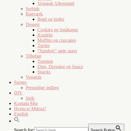
Vegansk Aftensmad
Serbisk
Bagværk
Brød og boller
Dessert
Cookies og Småkager
Konfekt
Muffins og cupcakes
Tærter
“Sundere” søde sager
Tilbehør
Topping
Dips, Dressing og Sauce
Snacks
Vegansk
Stories
Personlige indlæg
DIY
Strik
Kontakt Mig
Hvem er Milena?
English
Search for:
Search Button