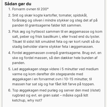
Sådan gør du
Forvarm ovnen til 200°
Snit og skær kogte kartofler, tomater, spidskål,
forårsløg og oliven i mindre stykker og steg det af på
panden til grøntsagerne falder lidt sammen.
Pisk æg og hytteost sammen til en æggemasse og kom
salt, peber og frisk basilikum i, eller hvad end du lyster.
Tilsæt til sidst lidt smuldret feta og rør kort rundt så du
stadig beholder større stykker feta i æggemassen.
Fordel æggemassen ovenpå grøntsagerne. Brug evt. en
ske og fordel massen, så den dækker hele bunden af
panden.
Lad æggekagen stege videre i 5 minutter ved medium
varme og kom derefter din stegepande med
æggekagen i en forvarmet ovn i 10-15 minutter, til
massen har sat sig og har fået lidt farve på toppen.
Top æggekagen med purløg og server den med (ristet)
rugbrød og evt. en grøn salat – måske også lidt
ketchup, why not?