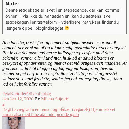
Noter
Denne æggekage er lavet i en stegepande, der kan komme i
ovnen. Hvis ikke du har sådan en, kan du sagtens lave
æggekagen i en tærteform – yderligere instrukser finder du
længere oppe i blogindlægget
Alle billeder, opskrifter og content på hjemmesiden er originalt
content, der er skabt af og tilhører mig, medmindre andet er angivet.
Pin løs og del mere end gerne indlægget/opskriften med dine
bekendte, venner eller hund men husk på at alt på bloggen er
beskyttet af ophavsretten og intet af det må bruges uden tilladelse. Af
god skik, så link til bloggen og tag mig på Instagram, hvis du
bruger noget herfra som inspiration. Hvis du passivt aggressivt
vælger at se bort fra dette, sender jeg nok en regning din vej. Men
lad os helst forblive venner.
Feta
Kartofler
Oliven
Purløg
oktober 12, 2020
By
Milena Stijović
2
Bagt havregrød med banan og blåbær (vegansk)
Hjemmelavet
tomatsalsa med lime ala mild pico de gallo