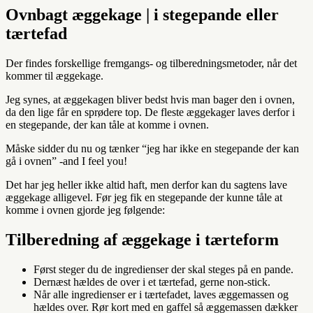
Ovnbagt æggekage | i stegepande eller
tærtefad
Der findes forskellige fremgangs- og tilberedningsmetoder, når det
kommer til æggekage.
Jeg synes, at æggekagen bliver bedst hvis man bager den i ovnen,
da den lige får en sprødere top. De fleste æggekager laves derfor i
en stegepande, der kan tåle at komme i ovnen.
Måske sidder du nu og tænker “jeg har ikke en stegepande der kan
gå i ovnen” -and I feel you!
Det har jeg heller ikke altid haft, men derfor kan du sagtens lave
æggekage alligevel. Før jeg fik en stegepande der kunne tåle at
komme i ovnen gjorde jeg følgende:
Tilberedning af æggekage i tærteform
Først steger du de ingredienser der skal steges på en pande.
Dernæst hældes de over i et tærtefad, gerne non-stick.
Når alle ingredienser er i tærtefadet, laves æggemassen og
hældes over. Rør kort med en gaffel så æggemassen dækker