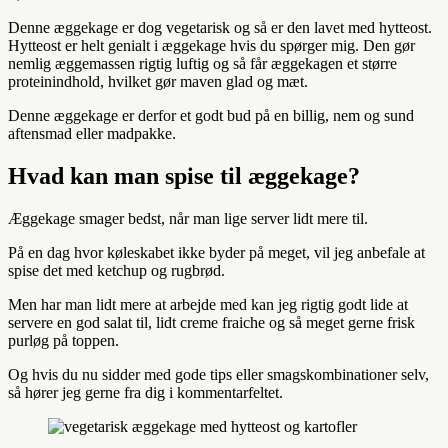
Denne æggekage er dog vegetarisk og så er den lavet med hytteost.
Hytteost er helt genialt i æggekage hvis du spørger mig. Den gør
nemlig æggemassen rigtig luftig og så får æggekagen et større
proteinindhold, hvilket gør maven glad og mæt.
Denne æggekage er derfor et godt bud på en billig, nem og sund
aftensmad eller madpakke.
Hvad kan man spise til æggekage?
Æggekage smager bedst, når man lige server lidt mere til.
På en dag hvor køleskabet ikke byder på meget, vil jeg anbefale at
spise det med ketchup og rugbrød.
Men har man lidt mere at arbejde med kan jeg rigtig godt lide at
servere en god salat til, lidt creme fraiche og så meget gerne frisk
purløg på toppen.
Og hvis du nu sidder med gode tips eller smagskombinationer selv,
så hører jeg gerne fra dig i kommentarfeltet.