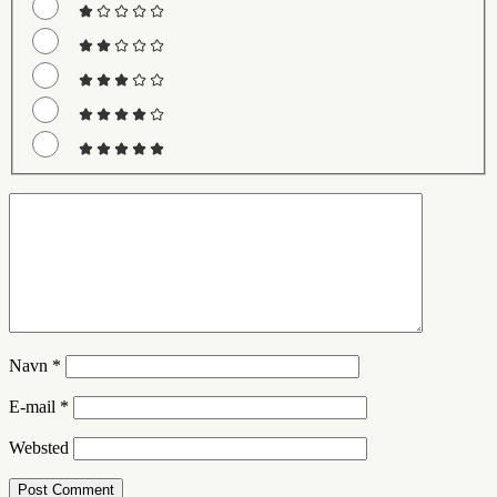
Navn
*
E-mail
*
Websted