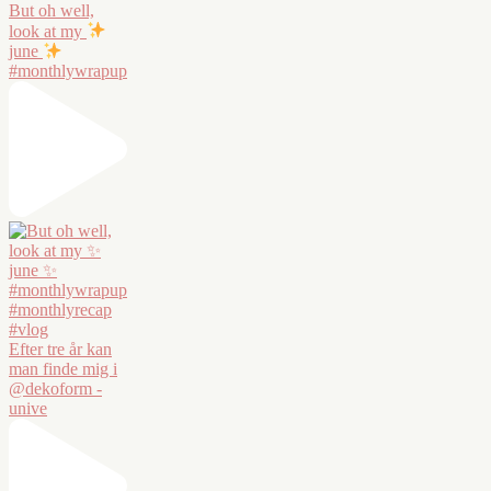
But oh well,
look at my
june
#monthlywrapup
Efter tre år kan
man finde mig i
@dekoform -
unive