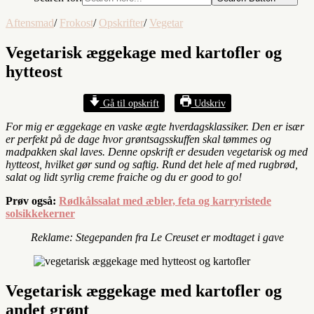
Aftensmad
/
Frokost
/
Opskrifter
/
Vegetar
Vegetarisk æggekage med kartofler og
hytteost
Gå til opskrift
Udskriv
For mig er æggekage en vaske ægte hverdagsklassiker. Den er især
er perfekt på de dage hvor grøntsagsskuffen skal tømmes og
madpakken skal laves. Denne opskrift er desuden vegetarisk og med
hytteost, hvilket gør sund og saftig. Rund det hele af med rugbrød,
salat og lidt syrlig creme fraiche og du er good to go!
Prøv også:
Rødkålssalat med æbler, feta og karryristede
solsikkekerner
Reklame: Stegepanden fra Le Creuset er modtaget i gave
Vegetarisk æggekage med kartofler og
andet grønt