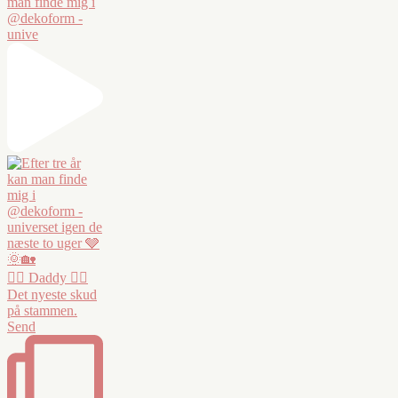
man finde mig i
@dekoform -
unive
❤️‍🔥 Daddy ❤️‍🔥
Det nyeste skud
på stammen.
Send