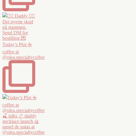
Today’s Plot ☕️
coffee at
@olea.specialtycoffee