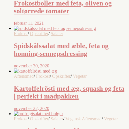
Frokostboller med feta, oliven og
soltørrede tomater
februar 11, 2021
Frokost
/
Opskrifter
/
Salater
Spidskålssalat med æble, feta og
honning-sennepsdressing
november 30, 2020
Aftensmad
/
Frokost
/
Opskrifter
/
Vegetar
Kartoffelrösti med æg, squash og feta
| perfekt i madpakken
november 22, 2020
Frokost
/
Opskrifter
/
Salater
/
Vegansk Aftensmad
/
Vegetar