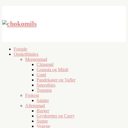
Forside
Opskriftindex
Morgenmad
Chiagrød
Granola og Müsli
Grød
Pandekager og Vafler
Smoothies
Topping
Frokost
Salater
Aftensmad
Burger
Gryderetter og Curry
Suppe
Vegetar