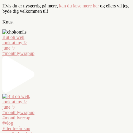
Hvis du er nysgerrig på mere,
kan du læse mere her
og ellers vil jeg
byde dig velkommen til!
Knus,
But oh well,
look at my ✨
june ✨
#monthlywrapup
Efter tre år kan