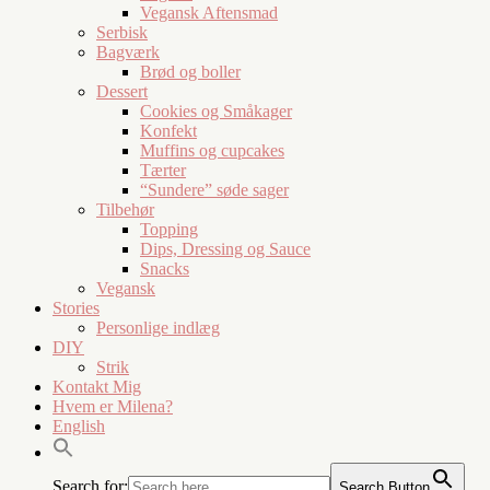
Vegansk Aftensmad
Serbisk
Bagværk
Brød og boller
Dessert
Cookies og Småkager
Konfekt
Muffins og cupcakes
Tærter
“Sundere” søde sager
Tilbehør
Topping
Dips, Dressing og Sauce
Snacks
Vegansk
Stories
Personlige indlæg
DIY
Strik
Kontakt Mig
Hvem er Milena?
English
Search for:
Search Button