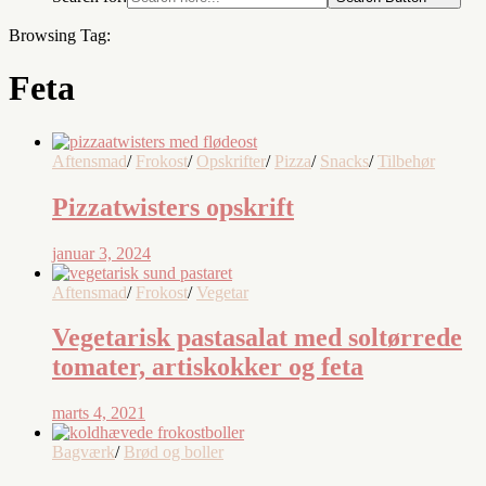
Browsing Tag:
Feta
Aftensmad
/
Frokost
/
Opskrifter
/
Pizza
/
Snacks
/
Tilbehør
Pizzatwisters opskrift
januar 3, 2024
Aftensmad
/
Frokost
/
Vegetar
Vegetarisk pastasalat med soltørrede
tomater, artiskokker og feta
marts 4, 2021
Bagværk
/
Brød og boller