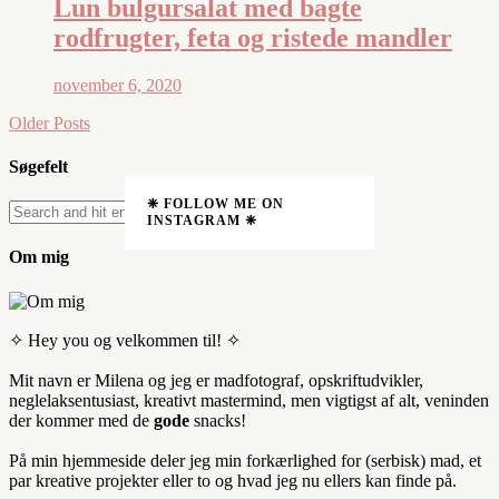
Lun bulgursalat med bagte
rodfrugter, feta og ristede mandler
november 6, 2020
Older Posts
Søgefelt
❈ FOLLOW ME ON
INSTAGRAM ❈
Om mig
✧ Hey you og velkommen til! ✧
Mit navn er Milena og jeg er madfotograf, opskriftudvikler,
neglelaksentusiast, kreativt mastermind, men vigtigst af alt, veninden
der kommer med de
gode
snacks!
På min hjemmeside deler jeg min forkærlighed for (serbisk) mad, et
par kreative projekter eller to og hvad jeg nu ellers kan finde på.