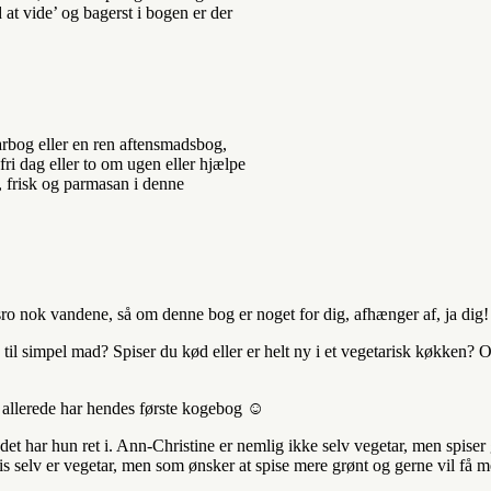
at vide’ og bagerst i bogen er der
arbog eller en ren aftensmadsbog,
fri dag eller to om ugen eller hjælpe
, frisk og parmasan i denne
ro nok vandene, så om denne bog er noget for dig, afhænger af, ja dig!
il simpel mad? Spiser du kød eller er helt ny i et vegetarisk køkken? O
u allerede har hendes første kogebog ☺️
t har hun ret i. Ann-Christine er nemlig ikke selv vegetar, men spiser
vis selv er vegetar, men som ønsker at spise mere grønt og gerne vil f