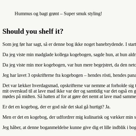
Hummus og bagt grønt – Super smuk styling!
Should you shelf it?
Som jeg før har sagt, så er denne bog ikke noget banebrydende. I start
Da jeg viste min madglade kollega kogebogen, sagde hun, at hun aldrig 
Da jeg viste min mor kogebogen, var hun mere begejstret, da den net
Jeg har lavet 3 opskrifterne fra kogebogen – hendes rösti, hendes pana
Det var lækker hverdagsmad, opskrifterne var nemme at forholde sig ti
mit overskud til at lave mad ikke var der og samtidig var det også en 
mødes på midten. Så hatten af for at gøre det nemt at lave mad samme
Er det en kogebog, der er god når det skal gå hurtigt? Ja.
Men er det en kogebog, der udfordrer mig kulinarisk og vækker min 
Jeg håber, at denne boganmeldelse kunne give dig et lille indblik i b