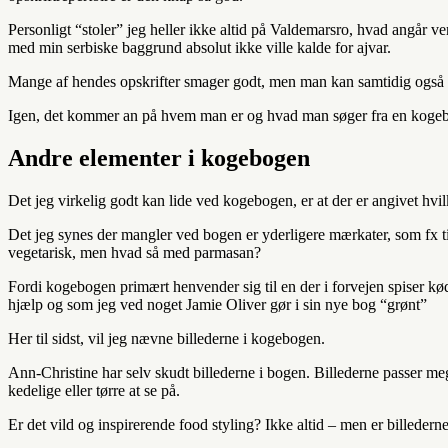
Personligt “stoler” jeg heller ikke altid på Valdemarsro, hvad angår ve
med min serbiske baggrund absolut ikke ville kalde for ajvar.
Mange af hendes opskrifter smager godt, men man kan samtidig også arg
Igen, det kommer an på hvem man er og hvad man søger fra en koge
Andre elementer i kogebogen
Det jeg virkelig godt kan lide ved kogebogen, er at der er angivet hvilk
Det jeg synes der mangler ved bogen er yderligere mærkater, som fx ti
vegetarisk, men hvad så med parmasan?
Fordi kogebogen primært henvender sig til en der i forvejen spiser kø
hjælp og som jeg ved noget Jamie Oliver gør i sin nye bog “grønt”
Her til sidst, vil jeg nævne billederne i kogebogen.
Ann-Christine har selv skudt billederne i bogen. Billederne passer mege
kedelige eller tørre at se på.
Er det vild og inspirerende food styling? Ikke altid – men er billederne