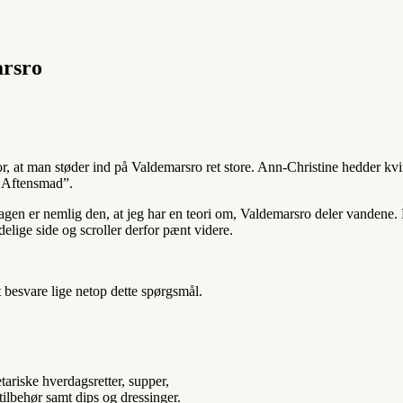
arsro
or, at man støder ind på Valdemarsro ret store. Ann-Christine hedder 
o Aftensmad”.
en er nemlig den, at jeg har en teori om, Valdemarsro deler vandene. 
delige side og scroller derfor pænt videre.
 besvare lige netop dette spørgsmål.
ariske hverdagsretter, supper,
 tilbehør samt dips og dressinger.