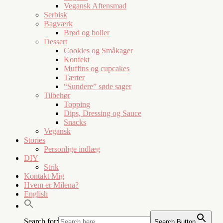
Vegansk Aftensmad
Serbisk
Bagværk
Brød og boller
Dessert
Cookies og Småkager
Konfekt
Muffins og cupcakes
Tærter
“Sundere” søde sager
Tilbehør
Topping
Dips, Dressing og Sauce
Snacks
Vegansk
Stories
Personlige indlæg
DIY
Strik
Kontakt Mig
Hvem er Milena?
English
Search for:
Search Button