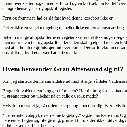
Derudover starter bogen med et forord og en kort sektion kaldet ‘værd 
et ingrediensregister og opskriftregister.
Først og fremmest, lad os slå fast hvad denne kogebog ikke er.
Det er
ikke
en vegetarkogebog og heller
ikke
en ren aftensmadsbog.
Selvom mange af opskrifterne er vegetariske, er det ikke nogen veget
men nærmere retter og opskrifter, der enten skal hjælpe til med en kød
med at få lidt flere grøntsager ind over bords. Derfor forekommer kød
opskriftbog, hvilket er værd at bide mærke i.
Hvem henvender Grøn Aftensmad sig til?
Som jeg startede denne anmeldelse ud med at sige, så deler Valdemars
Bruger du valdemarsrobloggen i forvejen? Har du brug for inspiration t
til grønne retter og tilbehør på en stille og rolig måde?
Hvis du har svaret ja, så er denne kogebog noget for dig. Især hvis d
“Der er intet volapyk over denne kogebog,” sagde min kære mor. Og de
henvender bogen sig, ifølge mig, primært til folk der ikke nødvendig
er lidt skræmte af det faktisk.