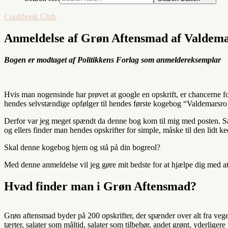
Cookbook Club
Anmeldelse af Grøn Aftensmad af Valdem
Bogen er modtaget af Politikkens Forlag som anmeldereksemplar
Hvis man nogensinde har prøvet at google en opskrift, er chancerne f
hendes selvstændige opfølger til hendes første kogebog “Valdemarsr
Derfor var jeg meget spændt da denne bog kom til mig med posten. Sag
og ellers finder man hendes opskrifter for simple, måske til den lidt ke
Skal denne kogebog hjem og stå på din bogreol?
Med denne anmeldelse vil jeg gøre mit bedste for at hjælpe dig med at
Hvad finder man i Grøn Aftensmad?
Grøn aftensmad byder på 200 opskrifter, der spænder over alt fra veget
tærter, salater som måltid, salater som tilbehør, andet grønt, yderligere