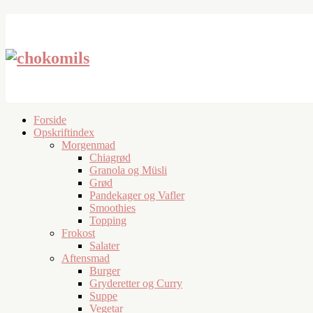
Forside
Opskriftindex
Morgenmad
Chiagrød
Granola og Müsli
Grød
Pandekager og Vafler
Smoothies
Topping
Frokost
Salater
Aftensmad
Burger
Gryderetter og Curry
Suppe
Vegetar