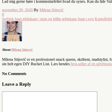
Lad mig gerne høre i kommentarfeltet hvad du synes. Kan du lide Val
november 20, 2020
By
Milena Stijović
0
Serbisk bagt æblekage | nem og billig æblekage bagt i ovn
Kartoffelr
About
Milena Stijović
Milena Stijović er en professionel snack queen, skribent, madstylist, 
sin helt egen DIY Bucket List. Læs hendes
best-seller af en selvbiogra
No Comments
Leave a Reply