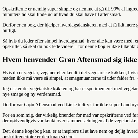
Opskrifterne er nemlig super simple og nemme at gå til. 99% af ingre
minutters tid skal finde ud af hvad du skal have til aftensmad.
Derfor er en bog, der hjælper hverdagsdanskeren med at få lidt mere gr
hurtigt.
Så hvis du leder efter simpel hverdagsmad, hvor alle kan være med, er
opskrifter, så skal du nok lede videre – for denne bog er ikke tiltænkt 
Hvem henvender Grøn Aftensmad sig ikke 
Hvis du er vegetar, veganer eller kendt i det vegetariske køkken, hvis
maden ikke må være så simpel, at smagsnuancerne til tider falder fra
Jeg elsker det vegetariske køkken og har eksperimenteret med vegetari
nye smage og ny verdensmad.
Derfor var Grøn Aftensmad ved første indtryk for ikke super banebry
For en som mig, der virkelig brænder for mad var opskrifterne ved første
der nødvendigvis var tænkt over sammensætningen af de vegetariske hov
Det, denne kogebog kan, er at inspirere til at lave nem og dejlig hve
opskriftrepertoire er den knap så god.