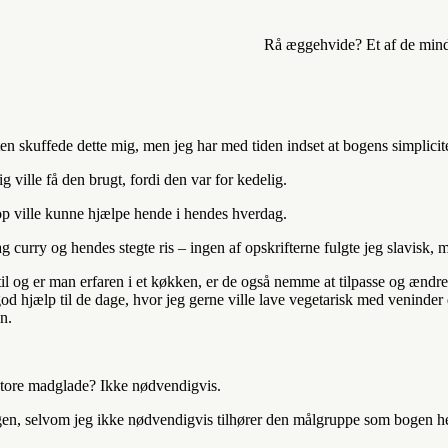
Rå æggehvide? Et af de mind
en skuffede dette mig, men jeg har med tiden indset at bogens simplicite
ville få den brugt, fordi den var for kedelig.
op ville kunne hjælpe hende i hendes hverdag.
g curry og hendes stegte ris – ingen af opskrifterne fulgte jeg slavisk
l og er man erfaren i et køkken, er de også nemme at tilpasse og ændre
god hjælp til de dage, hvor jeg gerne ville lave vegetarisk med veninde
n.
store madglade? Ikke nødvendigvis.
ogen, selvom jeg ikke nødvendigvis tilhører den målgruppe som bogen he