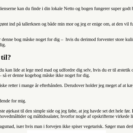
dienserne kan du finde i din lokale Netto og bogen fungerer super godt
ønt ind på tallerknen og både min mor og jeg er enige om, at den vil fu
 denne bog måske noget for dig – hvis du derimod forventer store kulin
dig.
til?
 du kan lide at lege med mad og udfordre dig selv, hvis du er til æstetik
 – så er denne kogebog måske ikke noget for dig.
ske retter i mange år efterhånden. Derudover holder jeg meget af at kæl
dende for mig.
 øjekast til den simple side og jeg følte, at jeg havde set det hele før.
edmåltider og måltidssalater, hvorfor nogle af opskrifterne virkede lid
rdagsmad, især hvis man i forvejen ikke spiser vegetarisk. Søger man d