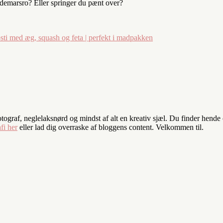
demarsro? Eller springer du pænt over?
östi med æg, squash og feta | perfekt i madpakken
fotograf, neglelaksnørd og mindst af alt en kreativ sjæl. Du finder hend
fi her
eller lad dig overraske af bloggens content. Velkommen til.