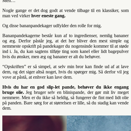
Men…
Nogle gange er det dog godt at vende tilbage til en klassiker, som
man ved virker
hver eneste gang.
Og disse bananpandekager udfylder den rolle for mig.
Bananpandekagerne består kun af to ingredienser, nemlig bananer
og æg. Derfor påstår jeg, at det her bliver den mest simple og
nemmeste opskrift på pandekager du nogensinde kommer til at støde
ind i. Ja, du kan sagtens tilføje ting som kanel eller lidt bagepulver
hvis du ønsker, men æg og bananer er alt du behøver.
“Opskriften” er så simpel, at selv min bror kan finde ud af at lave
dem, og det siger altså noget, hvis du spørger mig. Så derfor vil jeg
vove at påstå, at enhver kan lave dem.
Hvis du har en god slip-let pande, behøver du ikke engang
bruge olie.
Jeg bruger selv en blinispande, der gør mit liv meget
nemmere. Men er du ikke så heldig, så fungerer de fint med lidt olie
på panden. Bare sørg for at størrelsen er lille, så du stadig kan vende
dem.