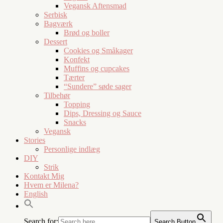
Vegansk Aftensmad
Serbisk
Bagværk
Brød og boller
Dessert
Cookies og Småkager
Konfekt
Muffins og cupcakes
Tærter
“Sundere” søde sager
Tilbehør
Topping
Dips, Dressing og Sauce
Snacks
Vegansk
Stories
Personlige indlæg
DIY
Strik
Kontakt Mig
Hvem er Milena?
English
Search for:
Search Button