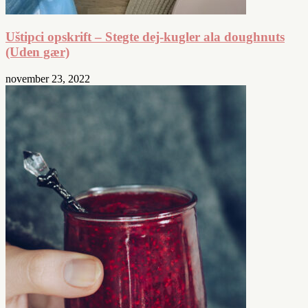
Uštipci opskrift – Stegte dej-kugler ala doughnuts
(Uden gær)
november 23, 2022