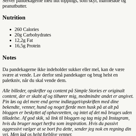
Server pandekagerne med lidt toppings, som skyr, marmelade og
peanutbutter.
Nutrition
260
Calories
20g
Carbohydrates
12,2g
Fat
16,5g
Protein
Notes
Da pandekagerne ikke indeholder sukker eller mel, kan de være
svære at vende. Lav derfor små pandekager og brug helst en
paletkniv, når du skal vende dem.
Alle billeder, opskrifter og content på Simple Stories er originalt
content, der er skabt af og tilhører mig, medmindre andet er angivet.
Pin løs og del mere end gerne indlægget/opskriften med dine
bekendte, venner, hund og noget fjerde men husk på at alt på
bloggen er beskyttet af ophavsretten, og intet af det må bruges uden
tilladelse. Af god skik, så link til bloggen og tag mig på Instagram,
hvis du bruger noget herfra som inspiration. Hvis du passivt
aggressivt vælger at se bort fra dette, sender jeg nok en regning din
vej. Men lad os helst forblive venner.