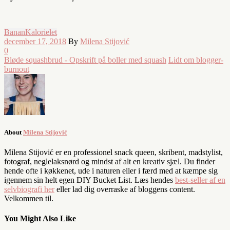
Banan
Kalorielet
december 17, 2018
By
Milena Stijović
0
Bløde squashbrud - Opskrift på boller med squash
Lidt om blogger-
burnout
About
Milena Stijović
Milena Stijović er en professionel snack queen, skribent, madstylist,
fotograf, neglelaksnørd og mindst af alt en kreativ sjæl. Du finder
hende ofte i køkkenet, ude i naturen eller i færd med at kæmpe sig
igennem sin helt egen DIY Bucket List. Læs hendes
best-seller af en
selvbiografi her
eller lad dig overraske af bloggens content.
Velkommen til.
You Might Also Like