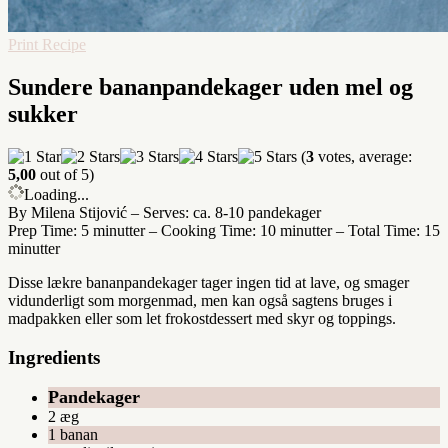
Print Recipe
Sundere bananpandekager uden mel og
sukker
(
3
votes, average:
5,00
out of 5)
Loading...
By Milena Stijović
–
Serves: ca. 8-10 pandekager
Prep Time: 5 minutter
–
Cooking Time: 10 minutter
–
Total Time: 15
minutter
Disse lækre bananpandekager tager ingen tid at lave, og smager
vidunderligt som morgenmad, men kan også sagtens bruges i
madpakken eller som let frokostdessert med skyr og toppings.
Ingredients
Pandekager
2 æg
1 banan