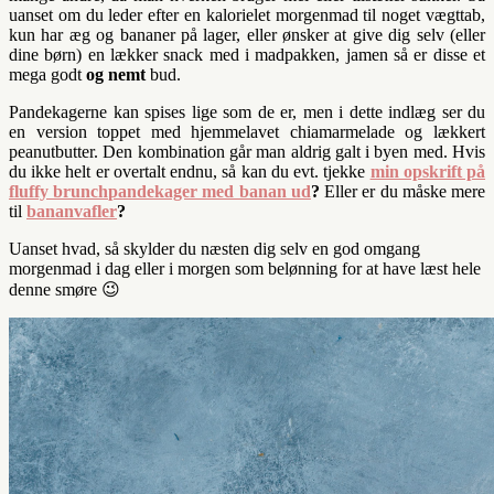
uanset om du leder efter en kalorielet morgenmad til noget vægttab,
kun har æg og bananer på lager, eller ønsker at give dig selv (eller
dine børn) en lækker snack med i madpakken, jamen så er disse et
mega godt
og nemt
bud.
Pandekagerne kan spises lige som de er, men i dette indlæg ser du
en version toppet med hjemmelavet chiamarmelade og lækkert
peanutbutter. Den kombination går man aldrig galt i byen med. Hvis
du ikke helt er overtalt endnu, så kan du evt. tjekke
min opskrift på
fluffy brunchpandekager med banan ud
?
Eller er du måske mere
til
bananvafler
?
Uanset hvad, så skylder du næsten dig selv en god omgang
morgenmad i dag eller i morgen som belønning for at have læst hele
denne smøre 😉