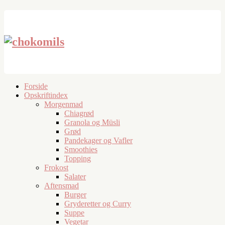
Forside
Opskriftindex
Morgenmad
Chiagrød
Granola og Müsli
Grød
Pandekager og Vafler
Smoothies
Topping
Frokost
Salater
Aftensmad
Burger
Gryderetter og Curry
Suppe
Vegetar