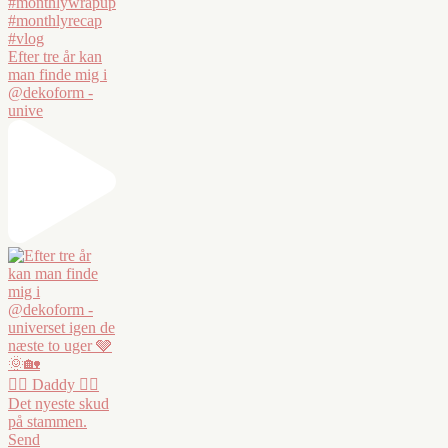
Efter tre år kan
man finde mig i
@dekoform -
unive
❤️‍🔥 Daddy ❤️‍🔥
Det nyeste skud
på stammen.
Send