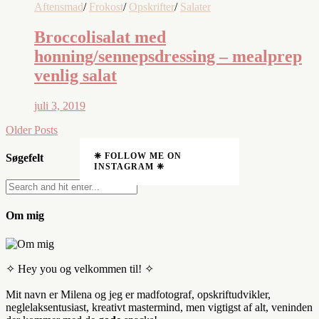
Aftensmad
/
Frokost
/
Opskrifter
/
Salater
Broccolisalat med
honning/sennepsdressing – mealprep
venlig salat
juli 3, 2019
Older Posts
❈ FOLLOW ME ON
Søgefelt
INSTAGRAM ❈
Om mig
✧ Hey you og velkommen til! ✧
Mit navn er Milena og jeg er madfotograf, opskriftudvikler,
neglelaksentusiast, kreativt mastermind, men vigtigst af alt, veninden