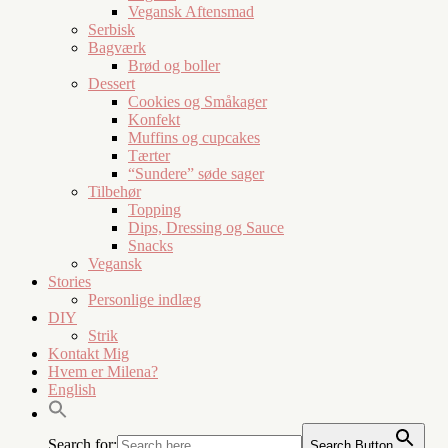
Vegansk Aftensmad
Serbisk
Bagværk
Brød og boller
Dessert
Cookies og Småkager
Konfekt
Muffins og cupcakes
Tærter
“Sundere” søde sager
Tilbehør
Topping
Dips, Dressing og Sauce
Snacks
Vegansk
Stories
Personlige indlæg
DIY
Strik
Kontakt Mig
Hvem er Milena?
English
Search for:
Search Button