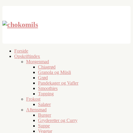
Forside
Opskriftindex
Morgenmad
Chiagrød
Granola og Müsli
Grød
Pandekager og Vafler
Smoothies
Topping
Frokost
Salater
Aftensmad
Burger
Gryderetter og Curry
Suppe
Vegetar