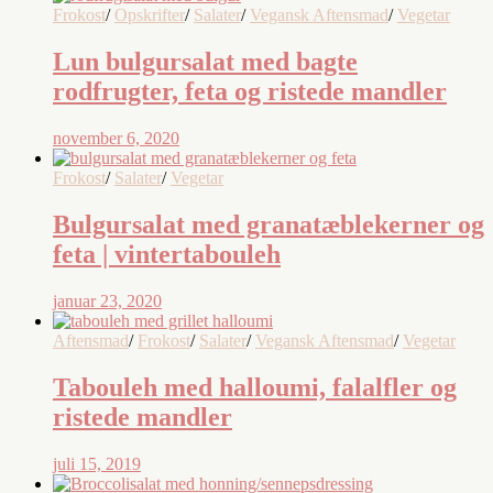
Frokost
/
Opskrifter
/
Salater
/
Vegansk Aftensmad
/
Vegetar
Lun bulgursalat med bagte
rodfrugter, feta og ristede mandler
november 6, 2020
Frokost
/
Salater
/
Vegetar
Bulgursalat med granatæblekerner og
feta | vintertabouleh
januar 23, 2020
Aftensmad
/
Frokost
/
Salater
/
Vegansk Aftensmad
/
Vegetar
Tabouleh med halloumi, falalfler og
ristede mandler
juli 15, 2019