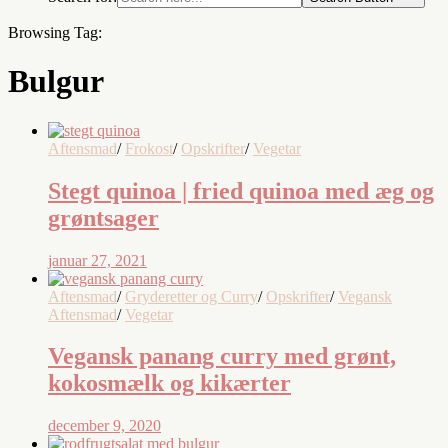
Browsing Tag:
Bulgur
Aftensmad
/
Frokost
/
Opskrifter
/
Vegetar
Stegt quinoa | fried quinoa med æg og
grøntsager
januar 27, 2021
Aftensmad
/
Gryderetter og Curry
/
Opskrifter
/
Vegansk
Aftensmad
/
Vegetar
Vegansk panang curry med grønt,
kokosmælk og kikærter
december 9, 2020