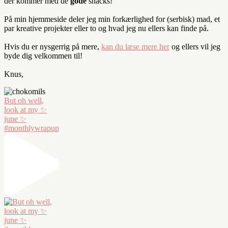
der kommer med de
gode
snacks!
På min hjemmeside deler jeg min forkærlighed for (serbisk) mad, et
par kreative projekter eller to og hvad jeg nu ellers kan finde på.
Hvis du er nysgerrig på mere,
kan du læse mere her
og ellers vil jeg
byde dig velkommen til!
Knus,
But oh well,
look at my ✨
june ✨
#monthlywrapup