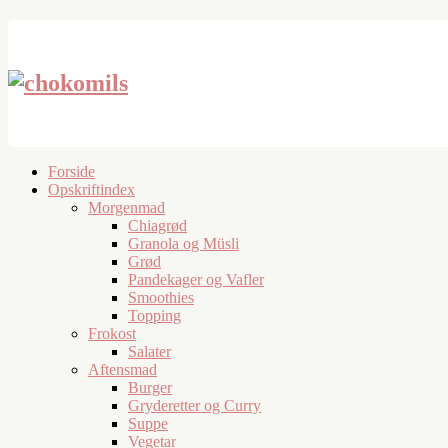
Forside
Opskriftindex
Morgenmad
Chiagrød
Granola og Müsli
Grød
Pandekager og Vafler
Smoothies
Topping
Frokost
Salater
Aftensmad
Burger
Gryderetter og Curry
Suppe
Vegetar