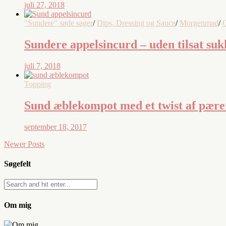
juli 27, 2018
"Sundere" søde sager
/
Dips, Dressing og Sauce
/
Morgenmad
/
O
Sundere appelsincurd – uden tilsat suk
juli 7, 2018
Topping
Sund æblekompot med et twist af pære
september 18, 2017
Newer Posts
Søgefelt
Om mig