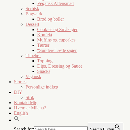
Vegansk Aftensmad
Serbisk
Bagværk
Brød og boller
Dessert
Cookies og Småkager
Konfekt
Muffins og cupcakes
Tærter
“Sundere” søde sager
Tilbehør
Topping
Dips, Dressing og Sauce
Snacks
Vegansk
Stories
Personlige indlæg
DIY
Strik
Kontakt Mig
Hvem er Milena?
English
Search for:
Search Button