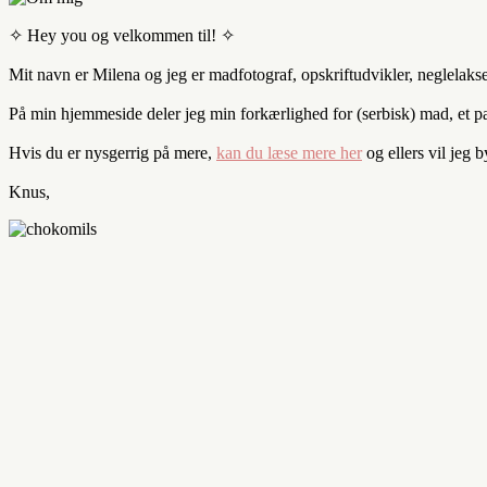
✧ Hey you og velkommen til! ✧
Mit navn er Milena og jeg er madfotograf, opskriftudvikler, neglelaks
På min hjemmeside deler jeg min forkærlighed for (serbisk) mad, et par 
Hvis du er nysgerrig på mere,
kan du læse mere her
og ellers vil jeg 
Knus,