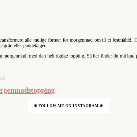
transformere alle mulige former for morgenmad om til et festmåltid. H
iagrød eller pandekager.
 morgenmad, med den helt rigtige topping. Så her finder du mit bud p
mad
orgenmadstopping
❈ FOLLOW ME ON INSTAGRAM ❈