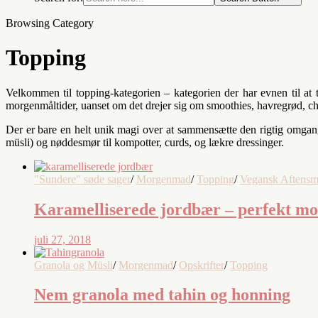
Browsing Category
Topping
Velkommen til topping-kategorien – kategorien der har evnen til at 
morgenmåltider, uanset om det drejer sig om smoothies, havregrød, ch
Der er bare en helt unik magi over at sammensætte den rigtig omgang
müsli) og nøddesmør til kompotter, curds, og lækre dressinger.
"Sundere" søde sager
/
Morgenmad
/
Topping
/
Vegansk Aftens
Karamelliserede jordbær – perfekt m
juli 27, 2018
Granola og Müsli
/
Morgenmad
/
Opskrifter
/
Topping
Nem granola med tahin og honning