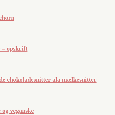
tehorn
– opskrift
de chokoladesnitter ala mælkesnitter
e og veganske