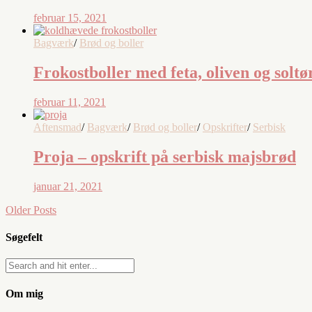
februar 15, 2021
Bagværk
/
Brød og boller
Frokostboller med feta, oliven og solt
februar 11, 2021
Aftensmad
/
Bagværk
/
Brød og boller
/
Opskrifter
/
Serbisk
Proja – opskrift på serbisk majsbrød
januar 21, 2021
Older Posts
Søgefelt
Om mig