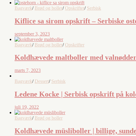
Bagværk
/
Brød og boller
/
Opskrifter
/
Serbisk
Kiflice sa sirom opskrift – Serbiske os
september 3, 2023
Bagværk
/
Brød og boller
/
Opskrifter
Koldhævede maltboller med valnødder 
marts 7, 2023
Bagværk
/
Dessert
/
Serbisk
Ledene Kocke | Serbisk opskrift på kol
juli 19, 2022
Bagværk
/
Brød og boller
Koldhævede müsliboller | billige, sund