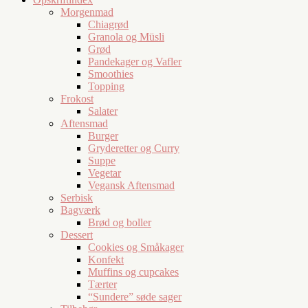
Morgenmad
Chiagrød
Granola og Müsli
Grød
Pandekager og Vafler
Smoothies
Topping
Frokost
Salater
Aftensmad
Burger
Gryderetter og Curry
Suppe
Vegetar
Vegansk Aftensmad
Serbisk
Bagværk
Brød og boller
Dessert
Cookies og Småkager
Konfekt
Muffins og cupcakes
Tærter
“Sundere” søde sager