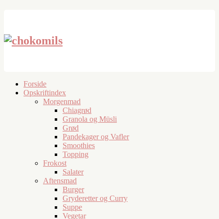
Forside
Opskriftindex
Morgenmad
Chiagrød
Granola og Müsli
Grød
Pandekager og Vafler
Smoothies
Topping
Frokost
Salater
Aftensmad
Burger
Gryderetter og Curry
Suppe
Vegetar