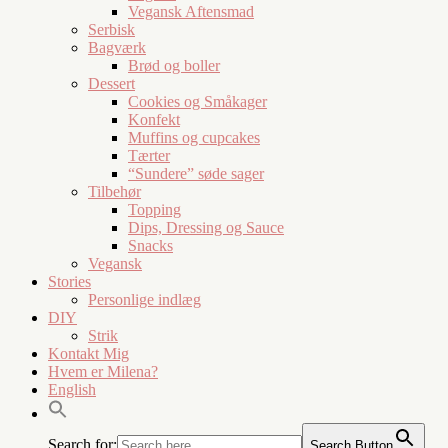
Vegansk Aftensmad
Serbisk
Bagværk
Brød og boller
Dessert
Cookies og Småkager
Konfekt
Muffins og cupcakes
Tærter
“Sundere” søde sager
Tilbehør
Topping
Dips, Dressing og Sauce
Snacks
Vegansk
Stories
Personlige indlæg
DIY
Strik
Kontakt Mig
Hvem er Milena?
English
Search for:
Search Button