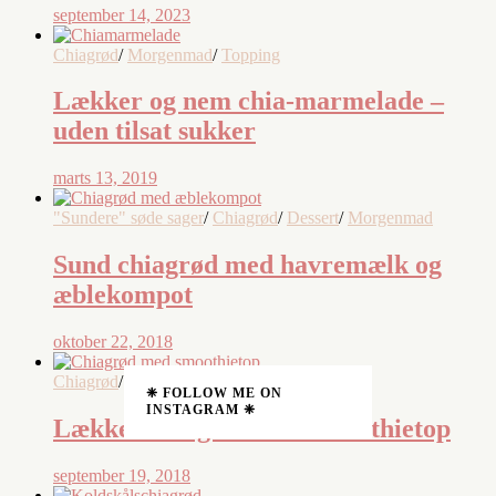
september 14, 2023
Chiagrød
/
Morgenmad
/
Topping
Lækker og nem chia-marmelade –
uden tilsat sukker
marts 13, 2019
"Sundere" søde sager
/
Chiagrød
/
Dessert
/
Morgenmad
Sund chiagrød med havremælk og
æblekompot
oktober 22, 2018
Chiagrød
/
Morgenmad
/
Smoothies
❈ FOLLOW ME ON
INSTAGRAM ❈
Lækker chiagrød med smoothietop
september 19, 2018