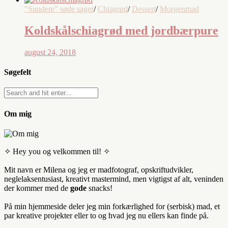
"Sundere" søde sager
/
Chiagrød
/
Dessert
/
Morgenmad
Koldskålschiagrød med jordbærpure
august 24, 2018
Søgefelt
Om mig
✧ Hey you og velkommen til! ✧
Mit navn er Milena og jeg er madfotograf, opskriftudvikler,
neglelaksentusiast, kreativt mastermind, men vigtigst af alt, veninden
der kommer med de
gode
snacks!
På min hjemmeside deler jeg min forkærlighed for (serbisk) mad, et
par kreative projekter eller to og hvad jeg nu ellers kan finde på.