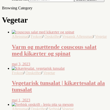
Browsing Category
Vegetar
Aftensmad
/
Frokost
/
Opskrifter
/
Vegansk Aftensmad
/
Vegetar
Varm og mættende couscous salat
med kikærter og spinat
maj 3, 2023
Frokost
/
Opskrifter
/
Vegetar
Vegetarisk tunsalat | kikærtesalat ala
tunsalat
maj 1, 2023
Aftensmad
/
Opskrifter
/
Serbisk
/
Vegetar