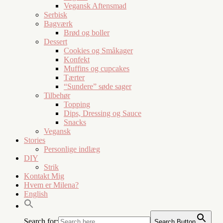
Vegansk Aftensmad
Serbisk
Bagværk
Brød og boller
Dessert
Cookies og Småkager
Konfekt
Muffins og cupcakes
Tærter
“Sundere” søde sager
Tilbehør
Topping
Dips, Dressing og Sauce
Snacks
Vegansk
Stories
Personlige indlæg
DIY
Strik
Kontakt Mig
Hvem er Milena?
English
Search for:
Search Button