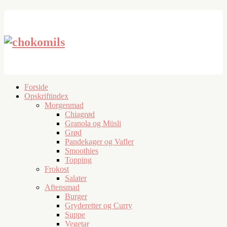
Forside
Opskriftindex
Morgenmad
Chiagrød
Granola og Müsli
Grød
Pandekager og Vafler
Smoothies
Topping
Frokost
Salater
Aftensmad
Burger
Gryderetter og Curry
Suppe
Vegetar