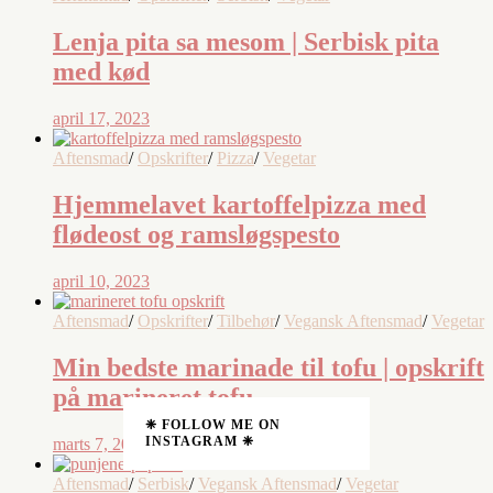
Lenja pita sa mesom | Serbisk pita
med kød
april 17, 2023
Aftensmad
/
Opskrifter
/
Pizza
/
Vegetar
Hjemmelavet kartoffelpizza med
flødeost og ramsløgspesto
april 10, 2023
Aftensmad
/
Opskrifter
/
Tilbehør
/
Vegansk Aftensmad
/
Vegetar
Min bedste marinade til tofu | opskrift
på marineret tofu
❈ FOLLOW ME ON
INSTAGRAM ❈
marts 7, 2023
Aftensmad
/
Serbisk
/
Vegansk Aftensmad
/
Vegetar