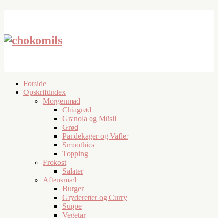
Forside
Opskriftindex
Morgenmad
Chiagrød
Granola og Müsli
Grød
Pandekager og Vafler
Smoothies
Topping
Frokost
Salater
Aftensmad
Burger
Gryderetter og Curry
Suppe
Vegetar