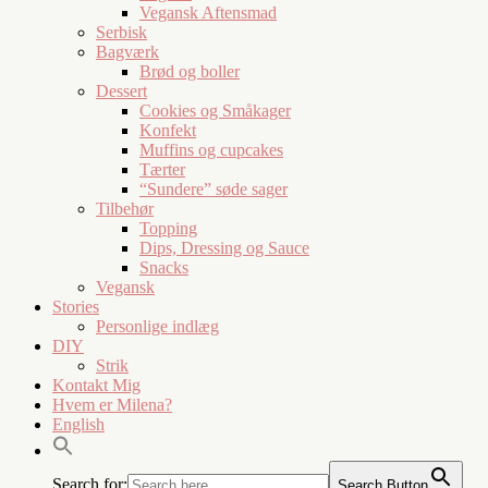
Vegansk Aftensmad
Serbisk
Bagværk
Brød og boller
Dessert
Cookies og Småkager
Konfekt
Muffins og cupcakes
Tærter
“Sundere” søde sager
Tilbehør
Topping
Dips, Dressing og Sauce
Snacks
Vegansk
Stories
Personlige indlæg
DIY
Strik
Kontakt Mig
Hvem er Milena?
English
Search for:
Search Button