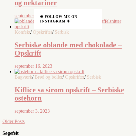
og nektariner
september 23, 2023
❈ FOLLOW ME ON
INSTAGRAM ❈
Konfekt
/
Opskrifter
/
Serbisk
Serbiske oblande med chokolade –
Opskrift
september 16, 2023
Bagværk
/
Brød og boller
/
Opskrifter
/
Serbisk
Kiflice sa sirom opskrift – Serbiske
ostehorn
september 3, 2023
Older Posts
Søgefelt