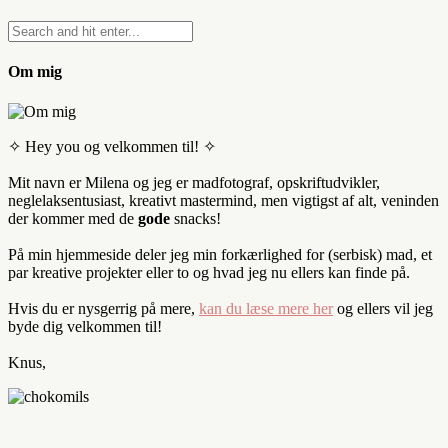
Om mig
✧ Hey you og velkommen til! ✧
Mit navn er Milena og jeg er madfotograf, opskriftudvikler,
neglelaksentusiast, kreativt mastermind, men vigtigst af alt, veninden
der kommer med de
gode
snacks!
På min hjemmeside deler jeg min forkærlighed for (serbisk) mad, et
par kreative projekter eller to og hvad jeg nu ellers kan finde på.
Hvis du er nysgerrig på mere,
kan du læse mere her
og ellers vil jeg
byde dig velkommen til!
Knus,