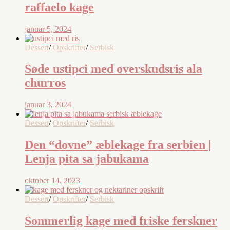
raffaelo kage
januar 5, 2024
Dessert
/
Opskrifter
/
Serbisk
Søde ustipci med overskudsris ala
churros
januar 3, 2024
Dessert
/
Opskrifter
/
Serbisk
Den “dovne” æblekage fra serbien |
Lenja pita sa jabukama
oktober 14, 2023
Dessert
/
Opskrifter
/
Serbisk
Sommerlig kage med friske ferskner