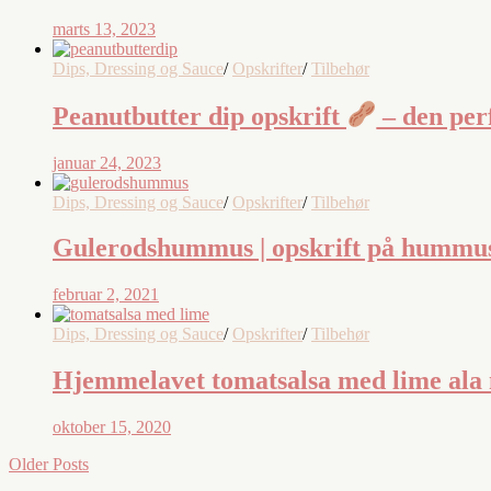
marts 13, 2023
Dips, Dressing og Sauce
/
Opskrifter
/
Tilbehør
Peanutbutter dip opskrift
– den perf
januar 24, 2023
Dips, Dressing og Sauce
/
Opskrifter
/
Tilbehør
Gulerodshummus | opskrift på hummus
februar 2, 2021
Dips, Dressing og Sauce
/
Opskrifter
/
Tilbehør
Hjemmelavet tomatsalsa med lime ala m
oktober 15, 2020
Older Posts