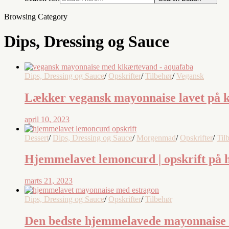
Browsing Category
Dips, Dressing og Sauce
Dips, Dressing og Sauce
/
Opskrifter
/
Tilbehør
/
Vegansk
Lækker vegansk mayonnaise lavet på 
april 10, 2023
Dessert
/
Dips, Dressing og Sauce
/
Morgenmad
/
Opskrifter
/
Til
Hjemmelavet lemoncurd | opskrift på
marts 21, 2023
Dips, Dressing og Sauce
/
Opskrifter
/
Tilbehør
Den bedste hjemmelavede mayonnaise m