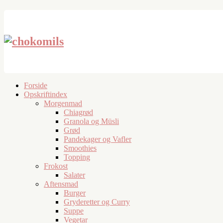
Forside
Opskriftindex
Morgenmad
Chiagrød
Granola og Müsli
Grød
Pandekager og Vafler
Smoothies
Topping
Frokost
Salater
Aftensmad
Burger
Gryderetter og Curry
Suppe
Vegetar