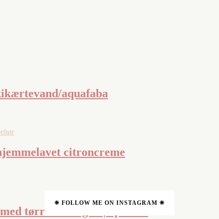
kikærtevand/aquafaba
behør
 hjemmelavet citroncreme
❈ FOLLOW ME ON INSTAGRAM ❈
ed tørret estragon | opskrift