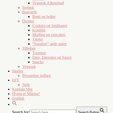
Vegansk Aftensmad
Serbisk
Bagværk
Brød og boller
Dessert
Cookies og Småkager
Konfekt
Muffins og cupcakes
Tærter
“Sundere” søde sager
Tilbehør
Topping
Dips, Dressing og Sauce
Snacks
Vegansk
Stories
Personlige indlæg
DIY
Strik
Kontakt Mig
Hvem er Milena?
English
Search for:
Search Button