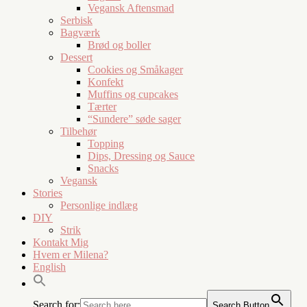
Vegansk Aftensmad
Serbisk
Bagværk
Brød og boller
Dessert
Cookies og Småkager
Konfekt
Muffins og cupcakes
Tærter
“Sundere” søde sager
Tilbehør
Topping
Dips, Dressing og Sauce
Snacks
Vegansk
Stories
Personlige indlæg
DIY
Strik
Kontakt Mig
Hvem er Milena?
English
Search for:
Search Button