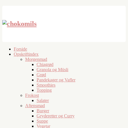
Forside
Opskriftindex
Morgenmad
Chiagrød
Granola og Müsli
Grød
Pandekager og Vafler
Smoothies
Topping
Frokost
Salater
Aftensmad
Burger
Gryderetter og Curry
Suppe
Vegetar