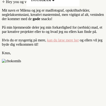
INSTAGRAM ❈
✧ Hey you og velkommen til! ✧
Mit navn er Milena og jeg er madfotograf, opskriftudvikler,
neglelaksentusiast, kreativt mastermind, men vigtigst af alt, veninden
der kommer med de
gode
snacks!
På min hjemmeside deler jeg min forkærlighed for (serbisk) mad, et
par kreative projekter eller to og hvad jeg nu ellers kan finde på.
Hvis du er nysgerrig på mere,
kan du læse mere her
og ellers vil jeg
byde dig velkommen til!
Knus,