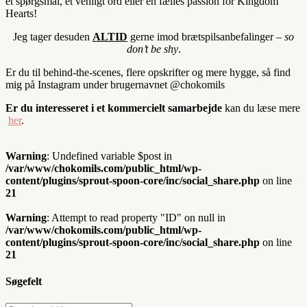
et spørgsmål, et venligt ord eller en fælles passion for Kingdom
Hearts!
Jeg tager desuden
ALTID
gerne imod brætspilsanbefalinger –
so
don’t be shy
.
Er du til behind-the-scenes, flere opskrifter og mere hygge, så find
mig på Instagram under brugernavnet @chokomils
Er du interesseret i et kommercielt samarbejde
kan du læse mere
her
.
Warning
: Undefined variable $post in
/var/www/chokomils.com/public_html/wp-
content/plugins/sprout-spoon-core/inc/social_share.php
on line
21
Warning
: Attempt to read property "ID" on null in
/var/www/chokomils.com/public_html/wp-
content/plugins/sprout-spoon-core/inc/social_share.php
on line
21
Søgefelt