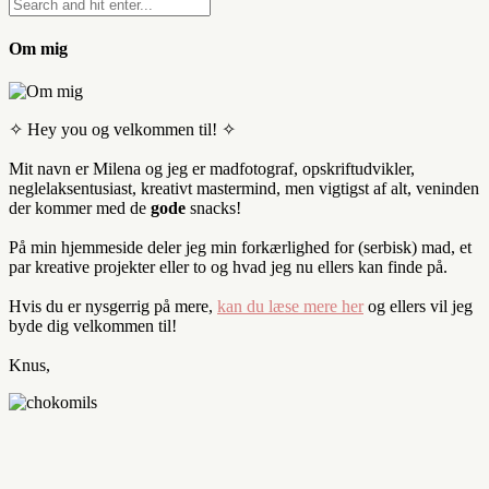
Om mig
✧ Hey you og velkommen til! ✧
Mit navn er Milena og jeg er madfotograf, opskriftudvikler,
neglelaksentusiast, kreativt mastermind, men vigtigst af alt, veninden
der kommer med de
gode
snacks!
På min hjemmeside deler jeg min forkærlighed for (serbisk) mad, et
par kreative projekter eller to og hvad jeg nu ellers kan finde på.
Hvis du er nysgerrig på mere,
kan du læse mere her
og ellers vil jeg
byde dig velkommen til!
Knus,