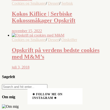
Cookies og Småkager
/
Dessert
/
Serbisk
Kokos Kiflice | Serbiske
Kokossmåkager Opskrift
november 15, 2022
Cookies og Småkager
/
Dessert
/
Opskrifter
Opskrift på verdens bedste cookies
med M&M’s
juli 3, 2018
Søgefelt
❈ FOLLOW ME ON
Om mig
INSTAGRAM ❈