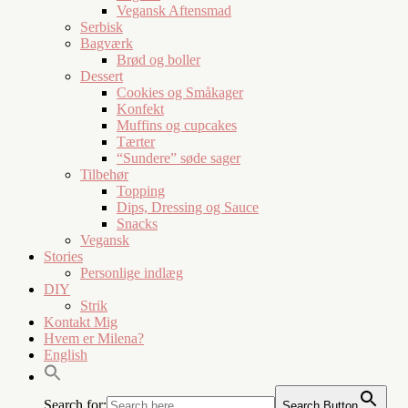
Vegansk Aftensmad
Serbisk
Bagværk
Brød og boller
Dessert
Cookies og Småkager
Konfekt
Muffins og cupcakes
Tærter
“Sundere” søde sager
Tilbehør
Topping
Dips, Dressing og Sauce
Snacks
Vegansk
Stories
Personlige indlæg
DIY
Strik
Kontakt Mig
Hvem er Milena?
English
Search for:
Search Button