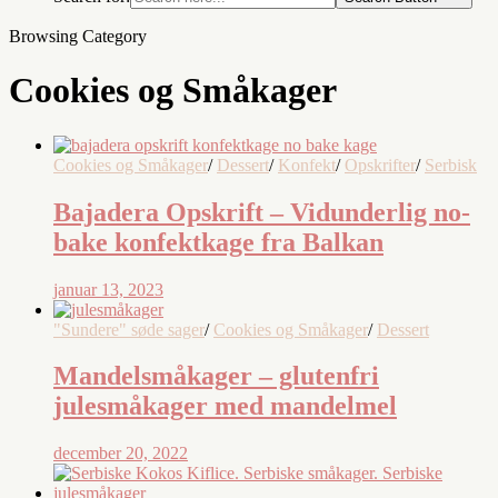
Browsing Category
Cookies og Småkager
Cookies og Småkager
/
Dessert
/
Konfekt
/
Opskrifter
/
Serbisk
Bajadera Opskrift – Vidunderlig no-
bake konfektkage fra Balkan
januar 13, 2023
"Sundere" søde sager
/
Cookies og Småkager
/
Dessert
Mandelsmåkager – glutenfri
julesmåkager med mandelmel
december 20, 2022