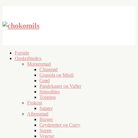
Forside
Opskriftindex
Morgenmad
Chiagrød
Granola og Müsli
Grød
Pandekager og Vafler
Smoothies
Topping
Frokost
Salater
Aftensmad
Burger
Gryderetter og Curry
Suppe
Vegetar