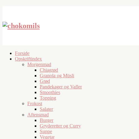
Forside
Opskriftindex
Morgenmad
Chiagrød
Granola og Müsli
Grød
Pandekager og Vafler
Smoothies
Topping
Frokost
Salater
Aftensmad
Burger
Gryderetter og Curry
Suppe
Vegetar