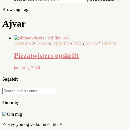
Browsing Tag:
Ajvar
Aftensmad
/
Frokost
/
Opskrifter
/
Pizza
/
Snacks
/
Tilbehør
Pizzatwisters opskrift
januar 3, 2024
Søgefelt
Om mig
✧ Hey you og velkommen til! ✧