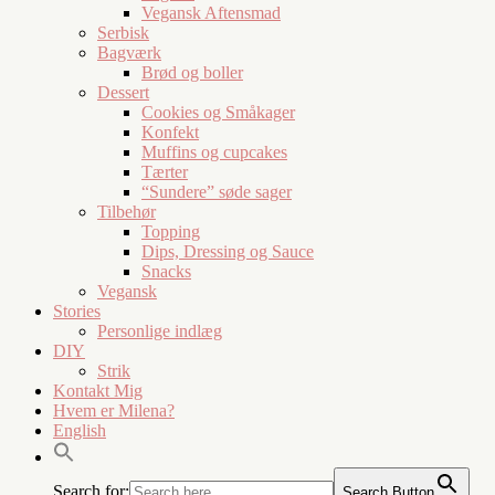
Vegansk Aftensmad
Serbisk
Bagværk
Brød og boller
Dessert
Cookies og Småkager
Konfekt
Muffins og cupcakes
Tærter
“Sundere” søde sager
Tilbehør
Topping
Dips, Dressing og Sauce
Snacks
Vegansk
Stories
Personlige indlæg
DIY
Strik
Kontakt Mig
Hvem er Milena?
English
Search for:
Search Button