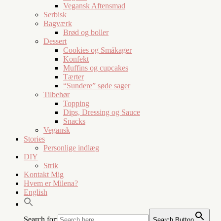
Vegansk Aftensmad
Serbisk
Bagværk
Brød og boller
Dessert
Cookies og Småkager
Konfekt
Muffins og cupcakes
Tærter
“Sundere” søde sager
Tilbehør
Topping
Dips, Dressing og Sauce
Snacks
Vegansk
Stories
Personlige indlæg
DIY
Strik
Kontakt Mig
Hvem er Milena?
English
Search for:
Search Button