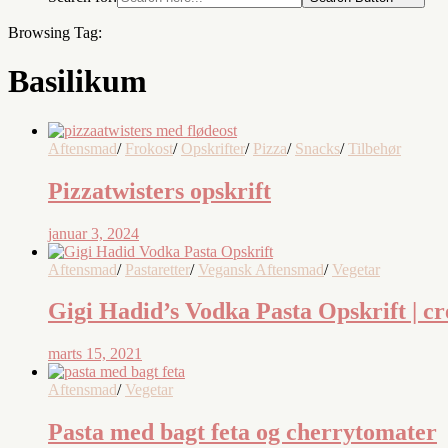
Browsing Tag:
Basilikum
Aftensmad
/
Frokost
/
Opskrifter
/
Pizza
/
Snacks
/
Tilbehør
Pizzatwisters opskrift
januar 3, 2024
Aftensmad
/
Pastaretter
/
Vegansk Aftensmad
/
Vegetar
Gigi Hadid’s Vodka Pasta Opskrift | cr
marts 15, 2021
Aftensmad
/
Vegetar
Pasta med bagt feta og cherrytomater