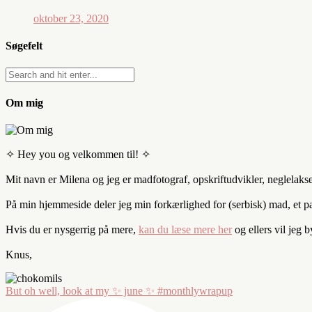
oktober 23, 2020
Søgefelt
Om mig
✧ Hey you og velkommen til! ✧
Mit navn er Milena og jeg er madfotograf, opskriftudvikler, neglelaks
På min hjemmeside deler jeg min forkærlighed for (serbisk) mad, et par 
Hvis du er nysgerrig på mere,
kan du læse mere her
og ellers vil jeg 
Knus,
But oh well, look at my ✨ june ✨ #monthlywrapup