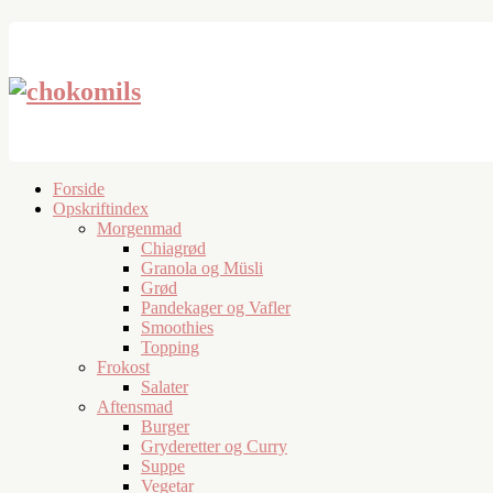
Forside
Opskriftindex
Morgenmad
Chiagrød
Granola og Müsli
Grød
Pandekager og Vafler
Smoothies
Topping
Frokost
Salater
Aftensmad
Burger
Gryderetter og Curry
Suppe
Vegetar