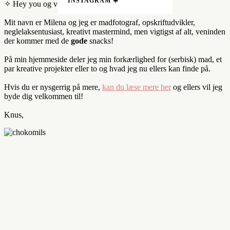
INSTAGRAM ❈
✧ Hey you og velkommen til! ✧
Mit navn er Milena og jeg er madfotograf, opskriftudvikler,
neglelaksentusiast, kreativt mastermind, men vigtigst af alt, veninden
der kommer med de
gode
snacks!
På min hjemmeside deler jeg min forkærlighed for (serbisk) mad, et
par kreative projekter eller to og hvad jeg nu ellers kan finde på.
Hvis du er nysgerrig på mere,
kan du læse mere her
og ellers vil jeg
byde dig velkommen til!
Knus,