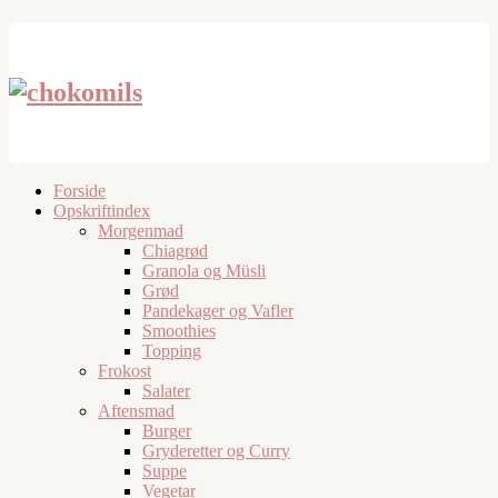
Forside
Opskriftindex
Morgenmad
Chiagrød
Granola og Müsli
Grød
Pandekager og Vafler
Smoothies
Topping
Frokost
Salater
Aftensmad
Burger
Gryderetter og Curry
Suppe
Vegetar