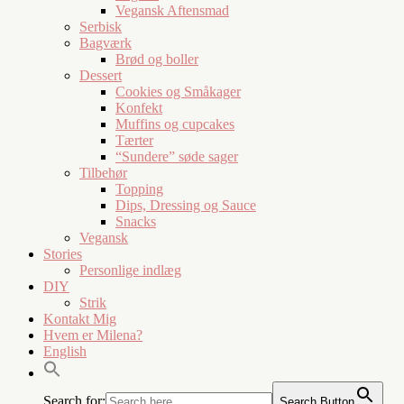
Vegansk Aftensmad
Serbisk
Bagværk
Brød og boller
Dessert
Cookies og Småkager
Konfekt
Muffins og cupcakes
Tærter
“Sundere” søde sager
Tilbehør
Topping
Dips, Dressing og Sauce
Snacks
Vegansk
Stories
Personlige indlæg
DIY
Strik
Kontakt Mig
Hvem er Milena?
English
Search for:
Search Button