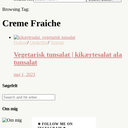
Browsing Tag:
Creme Fraiche
Frokost
/
Opskrifter
/
Vegetar
Vegetarisk tunsalat | kikærtesalat ala
tunsalat
maj 1, 2023
Søgefelt
Om mig
❈ FOLLOW ME ON