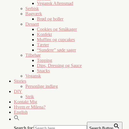
Vegansk Aftensmad
Serbisk
Bagværk
Brød og boller
Dessert
Cookies og Småkager
Konfekt
Muffins og cupcakes
Tærter
“Sundere” søde sager
Tilbehør
Topping
Dips, Dressing og Sauce
Snacks
Vegansk
Stories
Personlige indlæg
DIY
Strik
Kontakt Mig
Hvem er Milena?
English
Search for:
Search Button