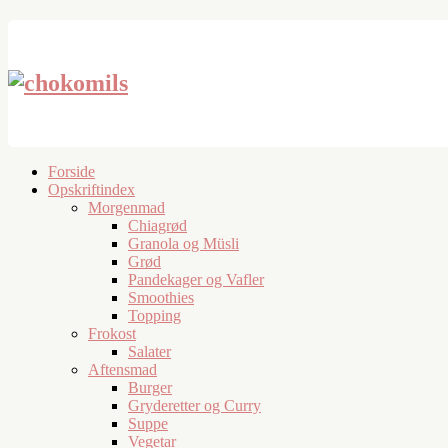
Forside
Opskriftindex
Morgenmad
Chiagrød
Granola og Müsli
Grød
Pandekager og Vafler
Smoothies
Topping
Frokost
Salater
Aftensmad
Burger
Gryderetter og Curry
Suppe
Vegetar