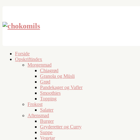
Forside
Opskriftindex
Morgenmad
Chiagrød
Granola og Müsli
Grød
Pandekager og Vafler
Smoothies
Topping
Frokost
Salater
Aftensmad
Burger
Gryderetter og Curry
Suppe
Vegetar