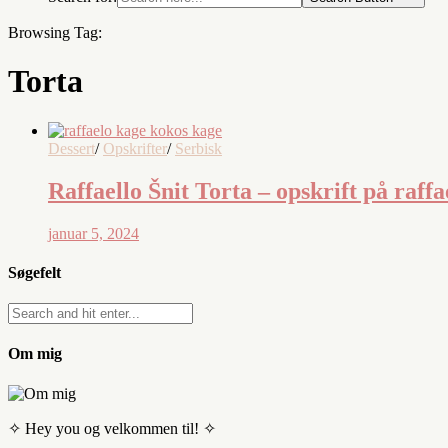
Browsing Tag:
Torta
Dessert
/
Opskrifter
/
Serbisk
Raffaello Šnit Torta – opskrift på raff
januar 5, 2024
Søgefelt
Om mig
✧ Hey you og velkommen til! ✧