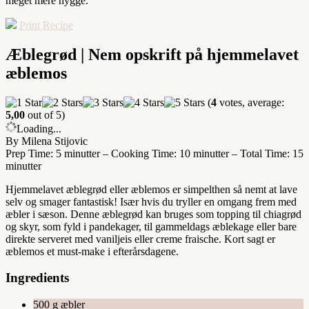
meget mere hygge.
Print Recipe
Æblegrød | Nem opskrift på hjemmelavet
æblemos
(
4
votes, average:
5,00
out of 5)
Loading...
By Milena Stijovic
Prep Time: 5 minutter
–
Cooking Time: 10 minutter
–
Total Time: 15
minutter
Hjemmelavet æblegrød eller æblemos er simpelthen så nemt at lave
selv og smager fantastisk! Især hvis du tryller en omgang frem med
æbler i sæson. Denne æblegrød kan bruges som topping til chiagrød
og skyr, som fyld i pandekager, til gammeldags æblekage eller bare
direkte serveret med vaniljeis eller creme fraische. Kort sagt er
æblemos et must-make i efterårsdagene.
Ingredients
500 g æbler