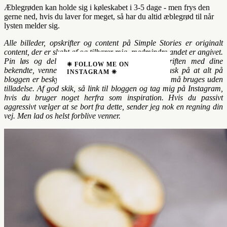
Æblegrøden kan holde sig i køleskabet i 3-5 dage - men frys den
gerne ned, hvis du laver for meget, så har du altid æblegrød til når
lysten melder sig.
Alle billeder, opskrifter og content på Simple Stories er originalt
content, der er skabt af og tilhører mig, medmindre andet er angivet.
Pin løs og del mere end gerne indlægget/opskriften med dine
❈ FOLLOW ME ON
bekendte, venner, hund og noget fjerende men husk på at alt på
INSTAGRAM ❈
bloggen er beskyttet af ophavsretten, og intet af det må bruges uden
tilladelse. Af god skik, så link til bloggen og tag mig på Instagram,
hvis du bruger noget herfra som inspiration. Hvis du passivt
aggressivt vælger at se bort fra dette, sender jeg nok en regning din
vej. Men lad os helst forblive venner.