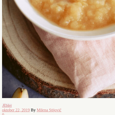
Æbler
oktober 22, 2019
By
Milena Stijović
0