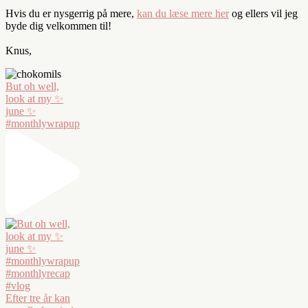
Hvis du er nysgerrig på mere,
kan du læse mere her
og ellers vil jeg
byde dig velkommen til!
Knus,
But oh well,
look at my ✨
june ✨
#monthlywrapup
Efter tre år kan