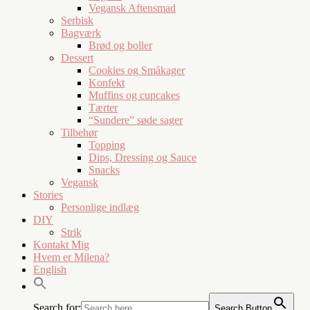
Vegansk Aftensmad
Serbisk
Bagværk
Brød og boller
Dessert
Cookies og Småkager
Konfekt
Muffins og cupcakes
Tærter
“Sundere” søde sager
Tilbehør
Topping
Dips, Dressing og Sauce
Snacks
Vegansk
Stories
Personlige indlæg
DIY
Strik
Kontakt Mig
Hvem er Milena?
English
Search for:
Search Button