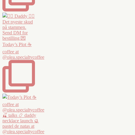
Today’s Plot ☕️
coffee at
@olea.specialtycoffee