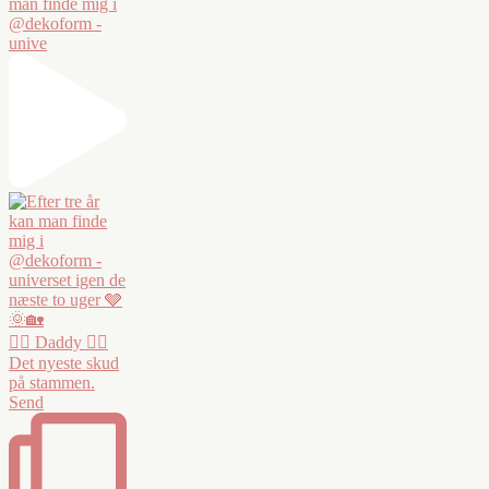
man finde mig i
@dekoform -
unive
❤️‍🔥 Daddy ❤️‍🔥
Det nyeste skud
på stammen.
Send