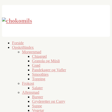
Forside
Opskriftindex
Morgenmad
Chiagrød
Granola og Müsli
Grød
Pandekager og Vafler
Smoothies
Topping
Frokost
Salater
Aftensmad
Burger
Gryderetter og Curry
Suppe
Vegetar