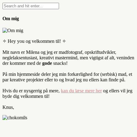
Om mig
✧ Hey you og velkommen til! ✧
Mit navn er Milena og jeg er madfotograf, opskriftudvikler,
neglelaksentusiast, kreativt mastermind, men vigtigst af alt, veninden
der kommer med de
gode
snacks!
På min hjemmeside deler jeg min forkærlighed for (serbisk) mad, et
par kreative projekter eller to og hvad jeg nu ellers kan finde på.
Hvis du er nysgerrig på mere,
kan du læse mere her
og ellers vil jeg
byde dig velkommen til!
Knus,