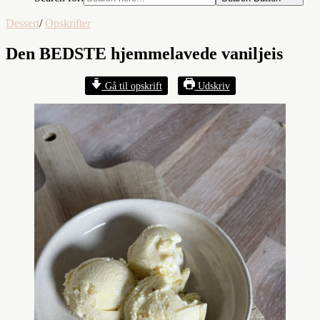
Dessert
/
Opskrifter
Den BEDSTE hjemmelavede vaniljeis
Gå til opskrift
Udskriv