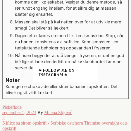
komme den i køleskabet. Vælger du denne metode, så
rør rundt engang imellem, for at sikre dig at massen
sætter sig ensartet.
Massen skal stå på køl natten over for at udvikle mere
smag! Det bliver så lækkert.
Dagen efter køres cremen til is i en ismaskine. Stop, når
du har en konsistens ala soft-ice. Kom ismassen i en
tætsluttende beholder og opbevar den i fryseren.
Når isen begynder at stå længe i fryseren, er det en god
idé lige at lade den tø lidt op på køkkenbordet før man
server den.
❈ FOLLOW ME ON
INSTAGRAM ❈
Noter
Kom gerne chokolade eller skumbananer i opskriften. Det
bliver også vildt lækkert!
Piskefløde
september 5, 2023
By
Milena Stijović
2
Kiflice sa sirom opskrift - Serbiske ostehorn
Tiramisu overnight oats
opskrift