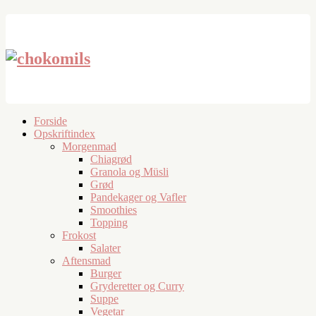
Forside
Opskriftindex
Morgenmad
Chiagrød
Granola og Müsli
Grød
Pandekager og Vafler
Smoothies
Topping
Frokost
Salater
Aftensmad
Burger
Gryderetter og Curry
Suppe
Vegetar