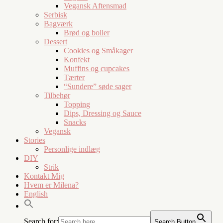
Vegansk Aftensmad
Serbisk
Bagværk
Brød og boller
Dessert
Cookies og Småkager
Konfekt
Muffins og cupcakes
Tærter
“Sundere” søde sager
Tilbehør
Topping
Dips, Dressing og Sauce
Snacks
Vegansk
Stories
Personlige indlæg
DIY
Strik
Kontakt Mig
Hvem er Milena?
English
Search for:
Search Button