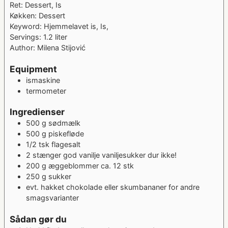
Ret:
Dessert, Is
Køkken:
Dessert
Keyword:
Hjemmelavet is, Is,
Servings:
1.2
liter
Author:
Milena Stijović
Equipment
ismaskine
termometer
Ingredienser
500
g
sødmælk
500
g
piskefløde
1/2
tsk
flagesalt
2
stænger
god vanilje
vaniljesukker dur ikke!
200
g
æggeblommer
ca. 12 stk
250
g
sukker
evt. hakket chokolade eller skumbananer for andre
smagsvarianter
Sådan gør du