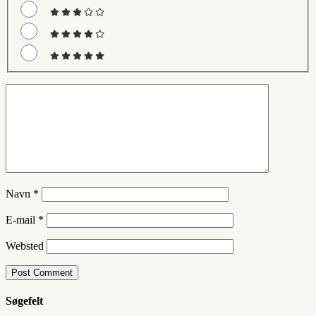
Navn
*
E-mail
*
Websted
Søgefelt