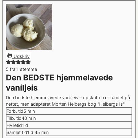
Udskriv
5
fra 1 stemme
Den BEDSTE hjemmelavede
vaniljeis
Den bedste hjemmelavede vaniljeis – opskriften er fundet på
nettet, men adapteret Morten Heibergs bog "Heibergs Is"
minutter
Forb. tid
5
min
minutter
Tilb. tid
40
min
dag
Hviletid
1
d
dag
minutter
Samlet tid
1
d
45
min