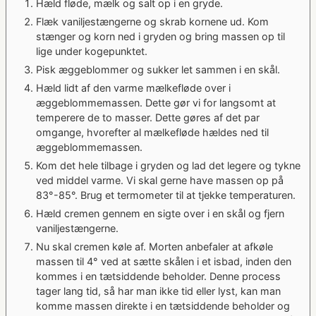
Hæld fløde, mælk og salt op i en gryde.
Flæk vaniljestængerne og skrab kornene ud. Kom
stænger og korn ned i gryden og bring massen op til
lige under kogepunktet.
Pisk æggeblommer og sukker let sammen i en skål.
Hæld lidt af den varme mælkefløde over i
æggeblommemassen. Dette gør vi for langsomt at
temperere de to masser. Dette gøres af det par
omgange, hvorefter al mælkefløde hældes ned til
æggeblommemassen.
Kom det hele tilbage i gryden og lad det legere og tykne
ved middel varme. Vi skal gerne have massen op på
83°-85°. Brug et termometer til at tjekke temperaturen.
Hæld cremen gennem en sigte over i en skål og fjern
vaniljestængerne.
Nu skal cremen køle af. Morten anbefaler at afkøle
massen til 4° ved at sætte skålen i et isbad, inden den
kommes i en tætsiddende beholder. Denne process
tager lang tid, så har man ikke tid eller lyst, kan man
komme massen direkte i en tætsiddende beholder og