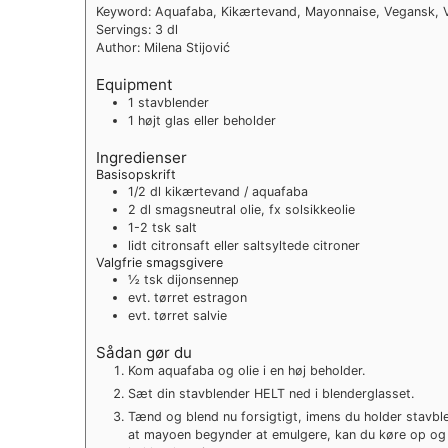
Keyword:
Aquafaba, Kikærtevand, Mayonnaise, Vegansk,
Servings:
3
dl
Author:
Milena Stijović
Equipment
1 stavblender
1 højt glas eller beholder
Ingredienser
Basisopskrift
1/2
dl
kikærtevand / aquafaba
2
dl
smagsneutral olie, fx solsikkeolie
1-2
tsk
salt
lidt citronsaft eller saltsyltede citroner
Valgfrie smagsgivere
½
tsk
dijonsennep
evt. tørret estragon
evt. tørret salvie
Sådan gør du
Kom aquafaba og olie i en høj beholder.
Sæt din stavblender HELT ned i blenderglasset.
Tænd og blend nu forsigtigt, imens du holder stavbl
at mayoen begynder at emulgere, kan du køre op og 