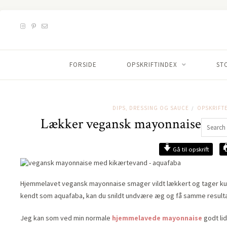
FORSIDE
OPSKRIFTINDEX
ST
DIPS, DRESSING OG SAUCE
OPSKRIFT
/
Lækker vegansk mayonnaise lave
Gå til opskrift
Hjemmelavet vegansk mayonnaise smager vildt lækkert og tager kun 
kendt som aquafaba, kan du snildt undvære æg og få samme resulta
Jeg kan som ved min normale
hjemmelavede mayonnaise
godt li