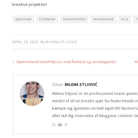
kreative projekter!
AQUAFABA
ESTRAGON
KIKÆRTEVAND
MAYONNAISE
OLIE
APRIL 10, 2023
By
MILENA STIJOVIĆ
Hjemmelavet kartoffelpizza med flødeost og ramsløgspesto
M
About
MILENA STIJOVIĆ
Milena Stijović er en professionel snack queen
mindst af alt en kreativ sjæl. Du finder hende o
kæmpe sig igennem sin helt egen DIY Bucket L
eller lad dig overraske af bloggens content. V