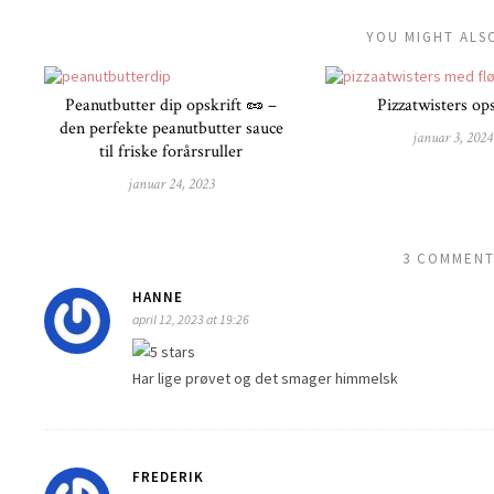
YOU MIGHT ALSO
Peanutbutter dip opskrift 🥜 –
Pizzatwisters ops
den perfekte peanutbutter sauce
januar 3, 2024
til friske forårsruller
januar 24, 2023
3 COMMENT
HANNE
april 12, 2023 at 19:26
Har lige prøvet og det smager himmelsk
FREDERIK