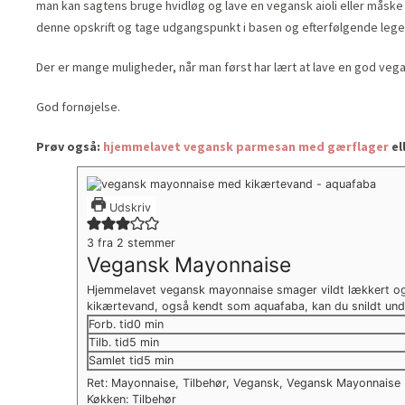
man kan sagtens bruge hvidløg og lave en vegansk aioli eller måske
denne opskrift og tage udgangspunkt i basen og efterfølgende lege
Der er mange muligheder, når man først har lært at lave en god veg
God fornøjelse.
Prøv også:
hjemmelavet vegansk parmesan med gærflager
el
Udskriv
3
fra
2
stemmer
Vegansk Mayonnaise
Hjemmelavet vegansk mayonnaise smager vildt lækkert og 
kikærtevand, også kendt som aquafaba, kan du snildt un
minutter
Forb. tid
0
min
minutter
Tilb. tid
5
min
minutter
Samlet tid
5
min
Ret:
Mayonnaise, Tilbehør, Vegansk, Vegansk Mayonnaise
Køkken:
Tilbehør