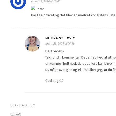
marts 19, 2026 at 18:43
Har lige prøvet og det blev en mælket konsistens i ste
MILENA STIJOVIĆ
marts 28, 2026 at 06:59
Hej Frederik
Tak for din kommentar. Det er jeg ked af at h
er kommet helt ned, da det ellers kan blive me
Du må prøve igen og ellers håber jeg, at du f
God dag 🙂
LEAVE A REPLY
Opskrift