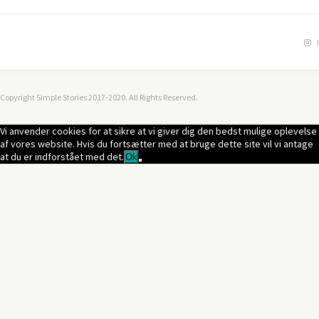
Copyright Simple Stories 2017-2020. All Rights Reserved.
Vi anvender cookies for at sikre at vi giver dig den bedst mulige oplevelse
af vores website. Hvis du fortsætter med at bruge dette site vil vi antage
at du er indforstået med det.
Ok