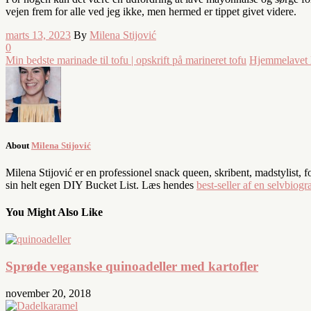
vejen frem for alle ved jeg ikke, men hermed er tippet givet videre.
marts 13, 2023
By
Milena Stijović
0
Min bedste marinade til tofu | opskrift på marineret tofu
Hjemmelavet l
About
Milena Stijović
Milena Stijović er en professionel snack queen, skribent, madstylist, 
sin helt egen DIY Bucket List. Læs hendes
best-seller af en selvbiogra
You Might Also Like
Sprøde veganske quinoadeller med kartofler
november 20, 2018