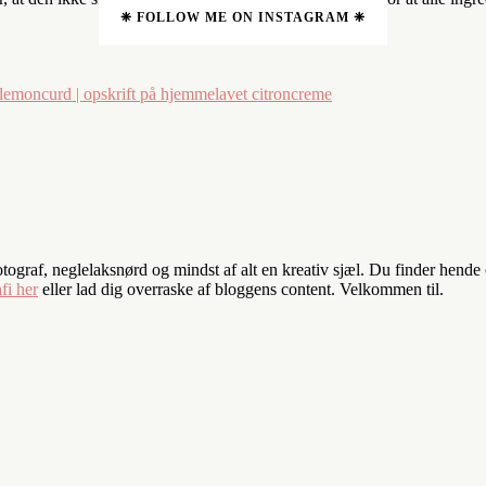
❈ FOLLOW ME ON INSTAGRAM ❈
emoncurd | opskrift på hjemmelavet citroncreme
fotograf, neglelaksnørd og mindst af alt en kreativ sjæl. Du finder hend
fi her
eller lad dig overraske af bloggens content. Velkommen til.