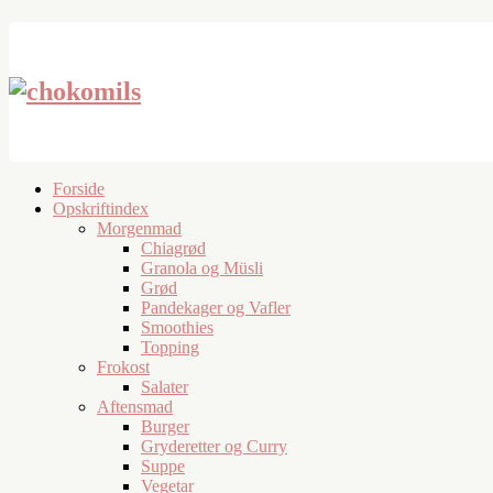
Forside
Opskriftindex
Morgenmad
Chiagrød
Granola og Müsli
Grød
Pandekager og Vafler
Smoothies
Topping
Frokost
Salater
Aftensmad
Burger
Gryderetter og Curry
Suppe
Vegetar