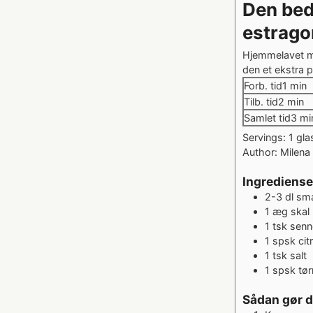
Den bed
estrago
Hjemmelavet ma
den et ekstra p
minut
Forb. tid
1
min
minutt
Tilb. tid
2
min
min
Samlet tid
3
mi
Servings:
1
gla
Author:
Milena 
Ingrediense
2-3
dl
sma
1
æg
skal
1
tsk
senn
1
spsk
cit
1
tsk
salt
1
spsk
tør
Sådan gør 