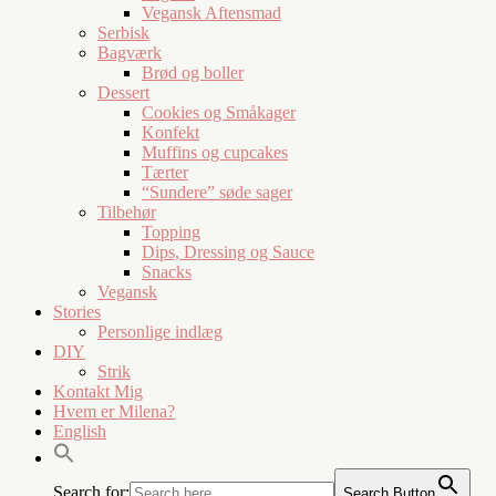
Vegansk Aftensmad
Serbisk
Bagværk
Brød og boller
Dessert
Cookies og Småkager
Konfekt
Muffins og cupcakes
Tærter
“Sundere” søde sager
Tilbehør
Topping
Dips, Dressing og Sauce
Snacks
Vegansk
Stories
Personlige indlæg
DIY
Strik
Kontakt Mig
Hvem er Milena?
English
Search for:
Search Button