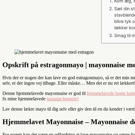
Kom æg, se
Sæt din st
stavblend
blive tyk 
lækker ko
Smag til m
Opskrift på estragonmayo | mayonnaise m
Hvis der er nogen der kan lave en god estragonmayo, så er det min mor
selv, er der ingen vej tilbage. Eller måske… Men det er nu ret lækkert
Denne hjemmelavede mayonnaise er god til
hjemmelavede bagte karto
fx mine hjemmelavede
tunsalat-burgere!
Lav denne lækre mayo til dig selv eller giv den til en du kender i væ
Hjemmelavet Mayonnaise – Mayonnaise der
For nogen kan det være en udfordring at lave mayonnaise og sørge for,