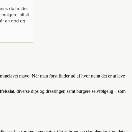
imens du holder
emulgere, altså
får en god og
emmelavet mayo. Når man først finder ud af hvor nemt det er at lave
felsalat, diverse dips og dressinger, samt burgere selvfølgelig – som
redienser har samme temperatur. Og at bruge en stavblender. Om det er