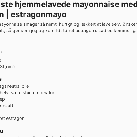
ste hjemmelavede mayonnaise med 
n | estragonmayo
yonnaise smager så nemt, hurtigt og lækkert at lave selv. Ønsker
ift, så gør som jeg og kom lidt tørret estragon i. Lad os komme i g
er
utter
n
s
Stijović
r
gsneutral olie
 helst være stuetemperatur
ep
ronsaft
ret estragon
du