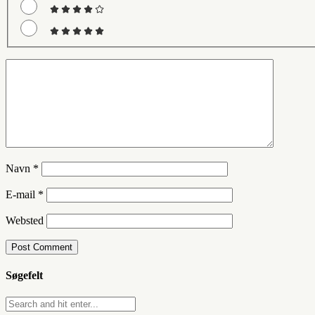
Navn
*
E-mail
*
Websted
Søgefelt