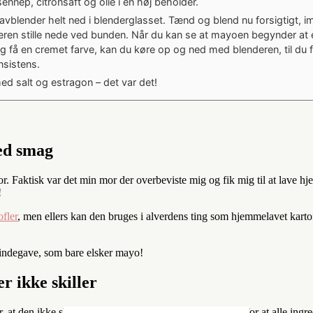
nnep, citronsaft og olie i en høj beholder.
avblender helt ned i blenderglasset. Tænd og blend nu forsigtigt, 
eren stille nede ved bunden. Når du kan se at mayoen begynder at 
og få en cremet farve, kan du køre op og ned med blenderen, til du 
nsistens.
ed salt og estragon – det var det!
ed smag
. Faktisk var det min mor der overbeviste mig og fik mig til at lave hj
!
fler
, men ellers kan den bruges i alverdens ting som hjemmelavet kartof
rtindegave, som bare elsker mayo!
 ikke skiller
 at den ikke skiller. Min mors hemmelighed er at sørge for at alle ing