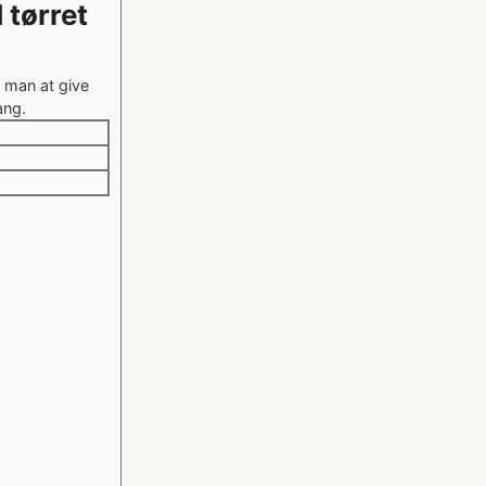
tørret
 man at give
ang.