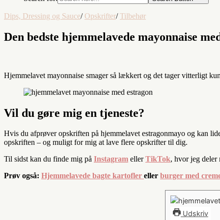
Dips, Dressing og Sauce
/
Opskrifter
/
Tilbehør
Den bedste hjemmelavede mayonnaise med t
Hjemmelavet mayonnaise smager så lækkert og det tager vitterligt kun 2
Vil du gøre mig en tjeneste?
Hvis du afprøver opskriften på hjemmelavet estragonmayo og kan lide 
opskriften – og muligt for mig at lave flere opskrifter til dig.
Til sidst kan du finde mig på
Instagram
eller
TikTok
, hvor jeg deler
Prøv også:
Hjemmelavede bagte kartofler
eller
burger med creme
Udskriv