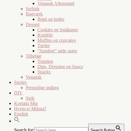
Vegansk Aftensmad
Serbisk
Bagværk
Brød og boller
Dessert
Cookies og Småkager
Konfekt
Muffins og cupcakes
Tærter
“Sundere” søde sager
Tilbehør
Topping
Dips, Dressing og Sauce
Snacks
Vegansk
Stories
Personlige indlæg
DIY
Strik
Kontakt Mig
Hvem er Milena?
English
Search for:
Search Button