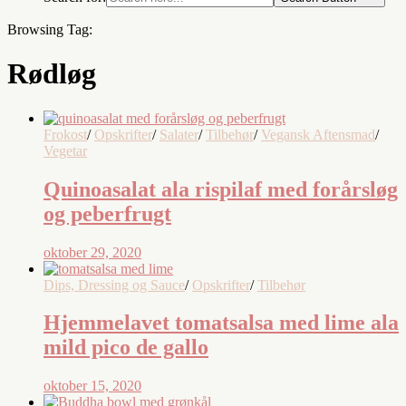
Browsing Tag:
Rødløg
Frokost
/
Opskrifter
/
Salater
/
Tilbehør
/
Vegansk Aftensmad
/
Vegetar
Quinoasalat ala rispilaf med forårsløg
og peberfrugt
oktober 29, 2020
Dips, Dressing og Sauce
/
Opskrifter
/
Tilbehør
Hjemmelavet tomatsalsa med lime ala
mild pico de gallo
oktober 15, 2020