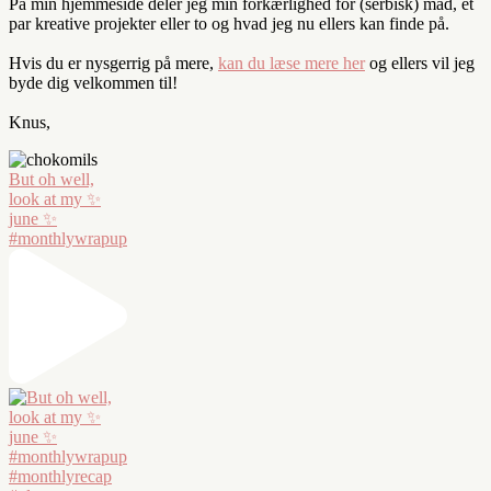
På min hjemmeside deler jeg min forkærlighed for (serbisk) mad, et
par kreative projekter eller to og hvad jeg nu ellers kan finde på.
Hvis du er nysgerrig på mere,
kan du læse mere her
og ellers vil jeg
byde dig velkommen til!
Knus,
But oh well,
look at my ✨
june ✨
#monthlywrapup