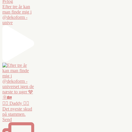
Efter tre år kan
man finde mig i
@dekoform -
unive
❤️‍🔥 Daddy ❤️‍🔥
Det nyeste skud
på stammen.
Send