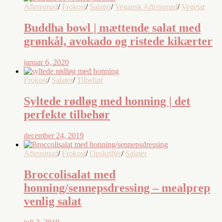
Aftensmad
/
Frokost
/
Salater
/
Vegansk Aftensmad
/
Vegetar
Buddha bowl | mættende salat med
grønkål, avokado og ristede kikærter
januar 6, 2020
Frokost
/
Salater
/
Tilbehør
Syltede rødløg med honning | det
perfekte tilbehør
december 24, 2019
Aftensmad
/
Frokost
/
Opskrifter
/
Salater
Broccolisalat med
honning/sennepsdressing – mealprep
venlig salat