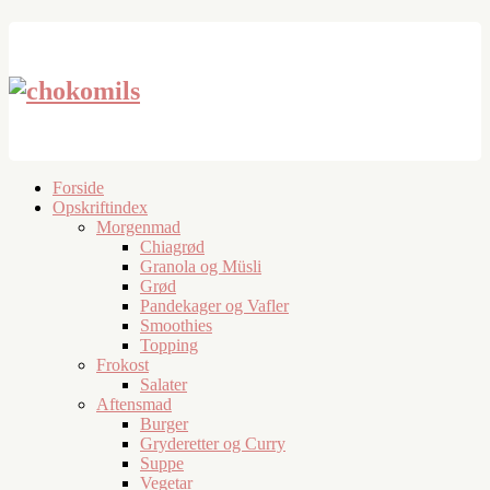
Forside
Opskriftindex
Morgenmad
Chiagrød
Granola og Müsli
Grød
Pandekager og Vafler
Smoothies
Topping
Frokost
Salater
Aftensmad
Burger
Gryderetter og Curry
Suppe
Vegetar