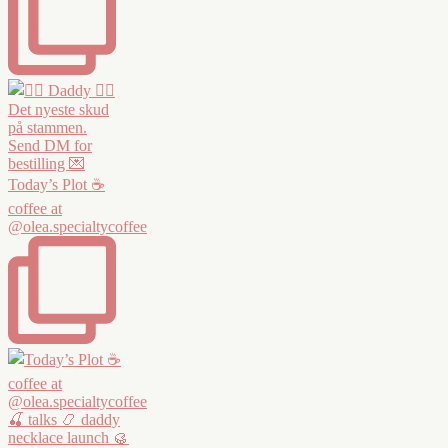
Today’s Plot ☕️
coffee at
@olea.specialtycoffee